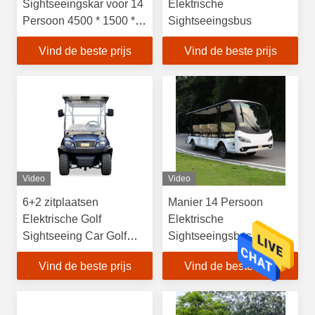
Sightseeingskar voor 14
Elektrische
Persoon 4500 * 1500 *
Sightseeingsbus
200 MM.
Vind de beste prijs
Vind de beste prijs
Video
Video
6+2 zitplaatsen
Manier 14 Persoon
Elektrische Golf
Elektrische
Sightseeing Car Golf
Sightseeingsbus,
Shuttle Car met AC-
Maximum voorwaartse
Vind de beste prijs
Vind de beste prijs
systeem Curtis Motor
snelheid 45km/h
Controller