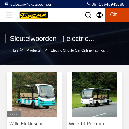
salescn@excar.com.cn
86--13546943585
Citaat
Sleutelwoorden [ electric shuttle car ] Overeenkomst 87 producten
>
>
Huis
Producten
Electric Shuttle Car Online Fabrikant
Video
Witte Elektrische
Witte 14 Persoon