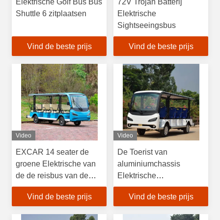
Elektrische Golf Bus Bus
72V Trojan Batterij
Shuttle 6 zitplaatsen
Elektrische
Sightseeingsbus
Vind de beste prijs
Vind de beste prijs
Video
Video
EXCAR 14 seater de
De Toerist van
groene Elektrische van
aluminiumchassis
de de reisbus van de
Elektrische
Sightseeingsbus
Sightseeingsbus met
Vind de beste prijs
Vind de beste prijs
minibus van China
Gelijkstroom-Systeem
nieuwe elektrische voor