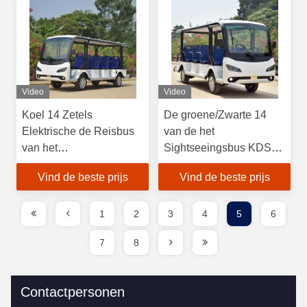
verkoop
Video
Video
Koel 14 Zetels
De groene/Zwarte 14
Elektrische de Reisbus
van de het
van het
Sightseeingsbus KDS
Sightseeingsvoertuig 1
van Seater Elektrische
Vind de beste prijs
Vind de beste prijs
Jaargarantie
Motor 72V 7.5KM
1
2
3
4
5
6
7
8
Contactpersonen