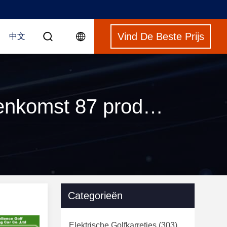
Vind De Beste Prijs
中文
Sleutelwoorden [ electric shuttle car ] Overeenkomst 87 producten
Categorieën
Elektrische Golfkarretjes
(303)