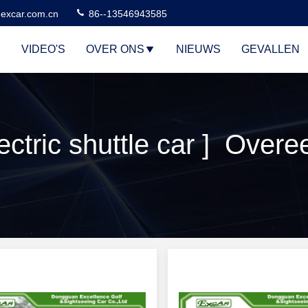
excar.com.cn
86--13546943585
VIDEO'S
OVER ONS
NIEUWS
GEVALLEN