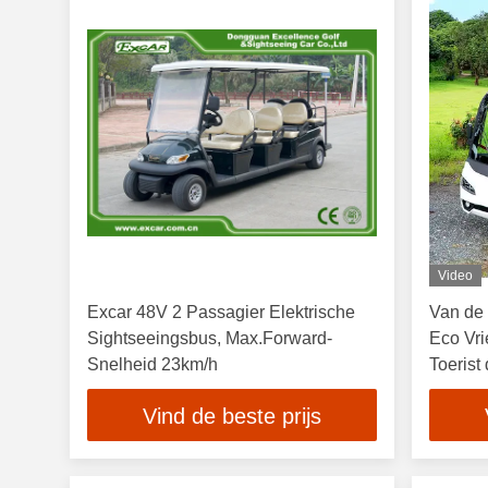
Video
Excar 48V 2 Passagier Elektrische
Van de 
Sightseeingsbus, Max.Forward-
Eco Vri
Snelheid 23km/h
Toerist
boord
Vind de beste prijs