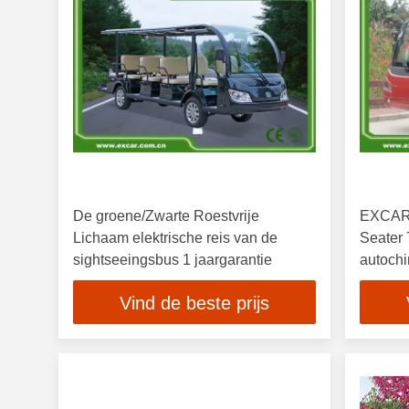
De groene/Zwarte Roestvrije
EXCAR 
Lichaam elektrische reis van de
Seater 
sightseeingsbus 1 jaargarantie
autochi
verkoo
Vind de beste prijs