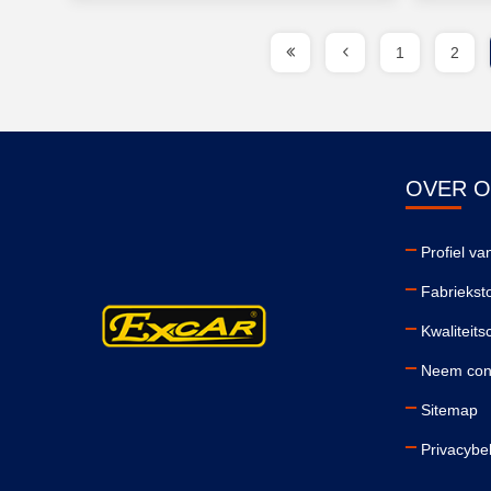
1
2
OVER 
Profiel van
Fabriekst
Kwaliteits
Neem cont
Sitemap
Privacybe