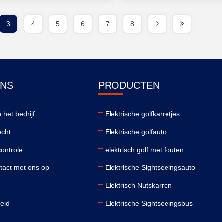
3
4
5
6
7
8
ONS
PRODUCTEN
 het bedrijf
Elektrische golfkarretjes
ocht
Elektrische golfauto
controle
elektrisch golf met fouten
act met ons op
Elektrische Sightseeingsauto
Elektrisch Nutskarren
leid
Elektrische Sightseeingsbus