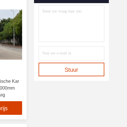
Stuur
rische Kar
*2000mm
uig
rijs