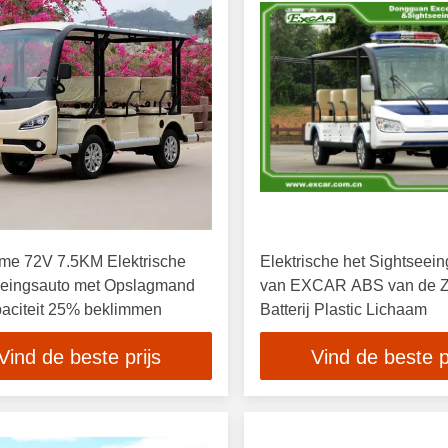
me 72V 7.5KM Elektrische
Elektrische het Sightseei
eeingsauto met Opslagmand
van EXCAR ABS van de Z
paciteit 25% beklimmen
Batterij Plastic Lichaam
Vind de beste prijs
Vind de beste p