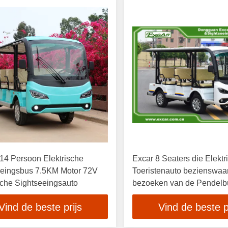
14 Persoon Elektrische
Excar 8 Seaters die Elektr
eeingsbus 7.5KM Motor 72V
Toeristenauto bezienswaa
sche Sightseeingsauto
bezoeken van de Pendelb
Vind de beste prijs
Vind de beste p