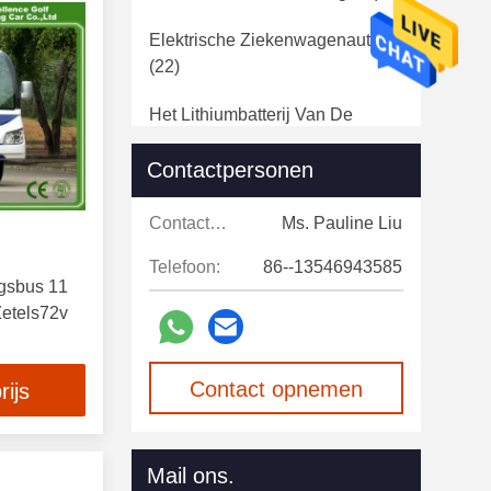
Elektrische Ziekenwagenauto
(22)
Het Lithiumbatterij Van De
Golfkar
(16)
Contactpersonen
De Toebehoren Van De Golfkar
(91)
Contactpersonen:
Ms. Pauline Liu
OEM Van De Clubauto Delen
Telefoon:
86--13546943585
ngsbus 11
(10)
etels72v
Gebruikte Elektrische Golfkarren
(17)
Contact opnemen
rijs
Mail ons.