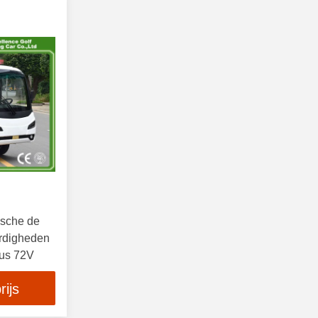
ische de
rdigheden
us 72V
rijs