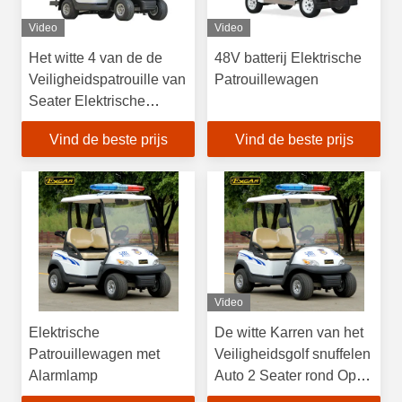
Video
Video
Het witte 4 van de de
48V batterij Elektrische
Veiligheidspatrouille van
Patrouillewagen
Seater Elektrische
Materiaal van het de
Vind de beste prijs
Vind de beste prijs
Voertuigen48v 3.7KW
Aluminium
Video
Elektrische
De witte Karren van het
Patrouillewagen met
Veiligheidsgolf snuffelen
Alarmlamp
Auto 2 Seater rond Op
batterijen