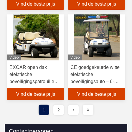
Vind de beste prijs
Vind de beste prijs
Video
Video
EXCAR open dak
CE goedgekeurde witte
elektrische
elektrische
beveiligingspatrouille
beveiligingsauto – 6-
auto met Trojaanse
persoons elektrisch
Vind de beste prijs
Vind de beste prijs
batterij
patrouillevoertuig
1
2
Contactpersonen