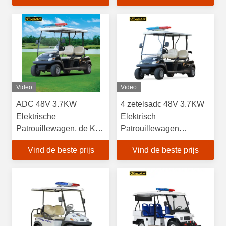
Video
Video
ADC 48V 3.7KW
4 zetelsadc 48V 3.7KW
Elektrische
Elektrisch
Patrouillewagen, de Kar
Patrouillewagen
van het 4 Persoonsgolf 1
voorzichtig licht
Vind de beste prijs
Vind de beste prijs
Jaargarantie