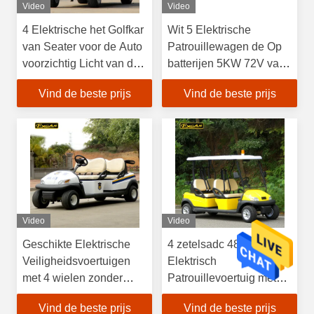
Video
Video
4 Elektrische het Golfkar
Wit 5 Elektrische
van Seater voor de Auto
Patrouillewagen de Op
voorzichtig Licht van de
batterijen 5KW 72V van
Veiligheidscruise
Seater
Vind de beste prijs
Vind de beste prijs
Video
Video
Geschikte Elektrische
4 zetelsadc 48V 3.7KW
Veiligheidsvoertuigen
Elektrisch
met 4 wielen zonder
Patrouillevoertuig met
Dak, 1 Jaargarantie
Aangepast Embleem
Vind de beste prijs
Vind de beste prijs