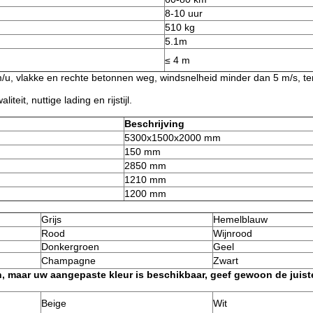
8-10 uur
510 kg
5.1m
≤ 4 m
m/u, vlakke en rechte betonnen weg, windsnelheid minder dan 5 m/s, t
teit, nuttige lading en rijstijl.
Beschrijving
5300x1500x2000 mm
150 mm
2850 mm
1210 mm
1200 mm
Grijs
Hemelblauw
Rood
Wijnrood
Donkergroen
Geel
Champagne
Zwart
en, maar uw aangepaste kleur is beschikbaar, geef gewoon de juis
Beige
Wit