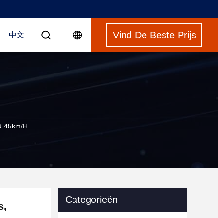
Vind De Beste Prijs
中文
id 45km/h
Categorieën
s,