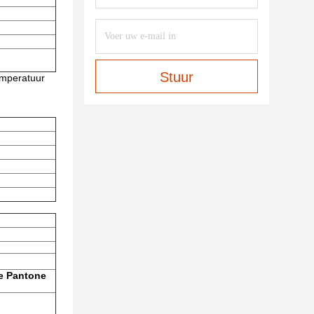
Stuur
emperatuur
te Pantone