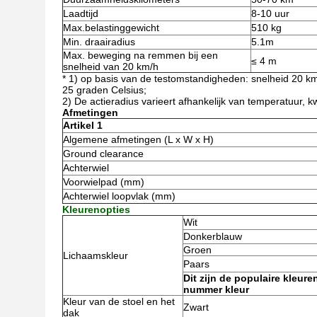
Laadtijd
8-10 uur
Max.belastinggewicht
510 kg
Min. draairadius
5.1m
Max. beweging na remmen bij een
≤ 4 m
snelheid van 20 km/h
* 1) op basis van de testomstandigheden: snelheid 20 k
25 graden Celsius;
2) De actieradius varieert afhankelijk van temperatuur, kwali
Afmetingen
Artikel 1
Algemene afmetingen (L x W x H)
Ground clearance
Achterwiel
Voorwielpad (mm)
Achterwiel loopvlak (mm)
Kleurenopties
Wit
Donkerblauw
Groen
Lichaamskleur
Paars
Dit zijn de populaire kleur
nummer kleur
Kleur van de stoel en het
Zwart
dak