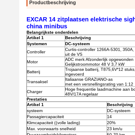
Productbeschrijving
EXCAR 14 zitplaatsen elektrische sig
china minibus
Belangrijkste onderdelen
Artikel 1
Beschrijving
Systemen
DC-systeem
Curtis-controller 1266A-5301, 350A,
Controller
uit de VS
ADC merk Afzonderlijk opgewonden
Motor
Gelijkstroommotor 48 V 3,7 kW
Trojaanse batterij, T875,6V*12 stuks
Batterij
ingevoerd
Italiaanse GRAZIANO-as
Transaksel
met een versnellingsrating van 1:12
Hoge frequentie laadmachine aan b
Charger
48V/17A regelaar
Prestaties
Artikel 1
Beschrijving
systeem
DC-systeem
Passagiercapaciteit
14
Klimcapaciteit ((volle lading)
20%
Max. voorwaarts snelheid
23 km/u
Duurzaamheidskilometers
50-70 km