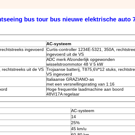
htseeing bus tour bus nieuwe elektrische auto 
AC-systeem
 rechtstreeks ingevoerd
Curtis-controller 1234E-5321, 350A, rechtstre
ingevoerd uit de VS
ADC merk Afzonderlijk opgewonden
wisselstroommotor 48 V 5 kW
, rechtstreeks uit de VS
Trojaanse batterij, T875,6V*12 stuks, rechtstre
VS ingevoerd
Italiaanse GRAZIANO-as
met een versnellingsrating van 1:16
oord
Hoge frequentie laadmachine aan boord
48V/17A regelaar
AC-systeem
14
25%
45 km/u
60-80 km