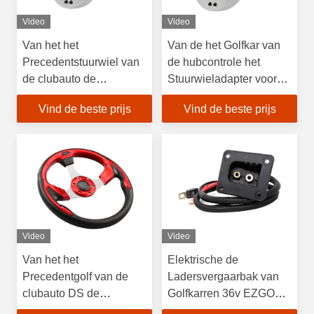
Video
Video
Van het het
Van de het Golfkar van
Precedentstuurwiel van
de hubcontrole het
de clubauto de
Stuurwieladapter voor
Hubadapter voor
Clubauto DS
Vind de beste prijs
Vind de beste prijs
Verklaard Ce van de
Golfkar
Video
Video
Van het het
Elektrische de
Precedentgolf van de
Ladersvergaarbak van
clubauto DS de
Golfkarren 36v EZGO
Karstuurwiel/Adapter
TXT met Bedrading