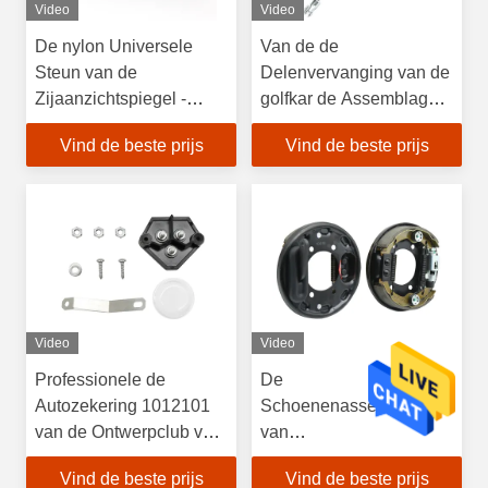
Video
Video
De nylon Universele
Van de de
Steun van de
Delenvervanging van de
Zijaanzichtspiegel -
golfkar de Assemblage
steun voor de Clubauto
van de de Remkabel
Vind de beste prijs
Vind de beste prijs
van EZGO YAMAHA
voor EZGO TXT
Video
Video
Professionele de
De
Autozekering 1012101
Schoenenassemblage
van de Ontwerpclub voor
van
DS-Precedentreeks
bestuurderspassenger
Vind de beste prijs
Vind de beste prijs
side brake voor Golfkar