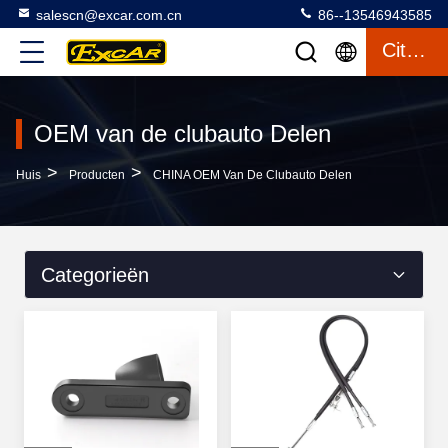
salescn@excar.com.cn
86--13546943585
Citaat
OEM van de clubauto Delen
>
>
Huis
Producten
CHINA OEM Van De Clubauto Delen
Categorieën