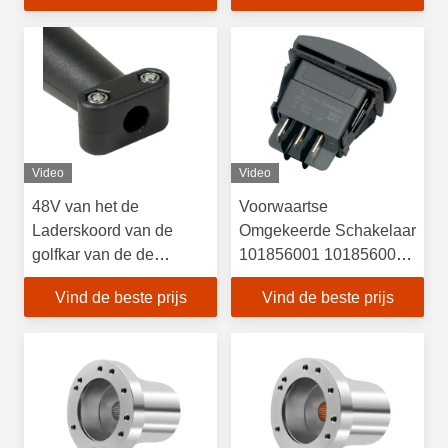
EZGO TXT PDS
Video
Video
48V van het de
Voorwaartse
Laderskoord van de
Omgekeerde Schakelaar
golfkar van de de
101856001 101856002
Stopclub de Autooem
voor de Kar van het het
Vind de beste prijs
Vind de beste prijs
Delen voor DS-
Precedentgolf van de
Precedent 101828901
Clubauto DS