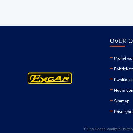
OVER 
Profiel van
Fabriekst
Kwaliteits
Neem cont
Sitemap
Privacybe
China Goede kwaliteit Elektri