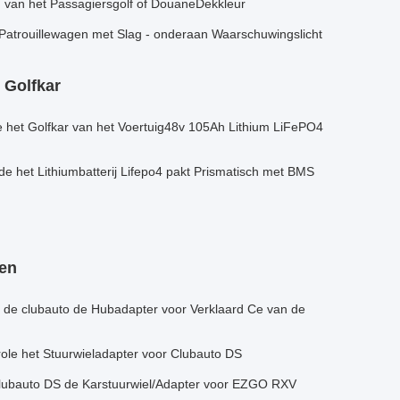
h van het Passagiersgolf of DouaneDekkleur
 Patrouillewagen met Slag - onderaan Waarschuwingslicht
 Golfkar
de het Golfkar van het Voertuig48v 105Ah Lithium LiFePO4
e het Lithiumbatterij Lifepo4 pakt Prismatisch met BMS
en
n de clubauto de Hubadapter voor Verklaard Ce van de
role het Stuurwieladapter voor Clubauto DS
clubauto DS de Karstuurwiel/Adapter voor EZGO RXV