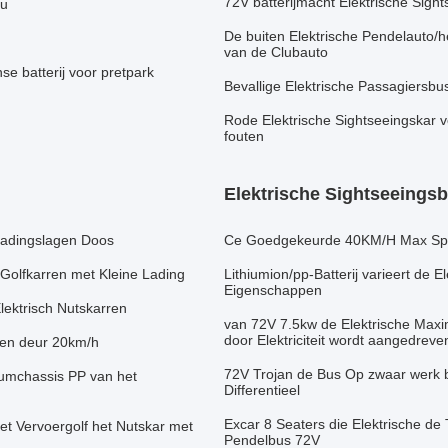
72V batterijmacht Elektrische Sig
cu
De buiten Elektrische Pendelauto/he
van de Clubauto
se batterij voor pretpark
Bevallige Elektrische Passagiersbu
Rode Elektrische Sightseeingskar v
fouten
Elektrische Sightseeings
 Ladingslagen Doos
Ce Goedgekeurde 40KM/H Max Speed
e Golfkarren met Kleine Lading
Lithiumion/pp-Batterij varieert de 
Eigenschappen
lektrisch Nutskarren
van 72V 7.5kw de Elektrische Max
door Elektriciteit wordt aangedreve
ten deur 20km/h
72V Trojan de Bus Op zwaar werk be
iumchassis PP van het
Differentieel
Excar 8 Seaters die Elektrische d
et Vervoergolf het Nutskar met
Pendelbus 72V