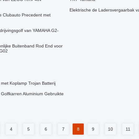
Elektrische de Ladersvergaarbak
 de Clubauto Precedent met
ndrijvingsgolf van YAMAHA G2-
enlijke Buitenband Rod End voor
G02
 met Koplamp Trojan Batterij
n Golfkarren Aluminium Gebruikte
4
5
6
7
8
9
10
11