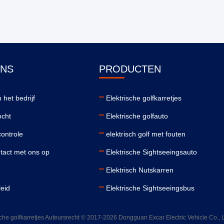
ONS
PRODUCTEN
 het bedrijf
Elektrische golfkarretjes
ocht
Elektrische golfauto
controle
elektrisch golf met fouten
act met ons op
Elektrische Sightseeingsauto
Elektrisch Nutskarren
leid
Elektrische Sightseeingsbus
sche golfkarretjes Auteursrecht © 2017-2026 Dongguan Excar Electric Vehicle Co., 