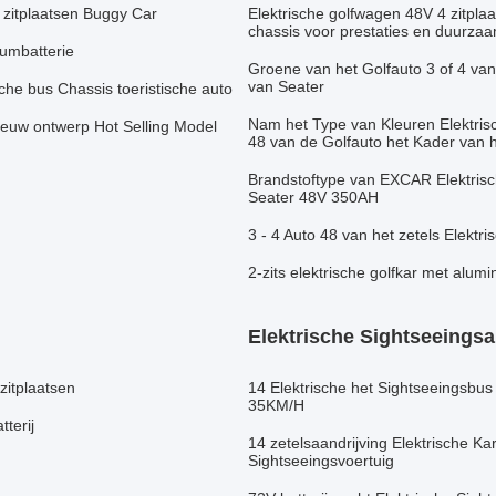
 zitplaatsen Buggy Car
Elektrische golfwagen 48V 4 zitpla
chassis voor prestaties en duurza
iumbatterie
Groene van het Golfauto 3 of 4 v
van Seater
che bus Chassis toeristische auto
Nam het Type van Kleuren Elektrisch
Nieuw ontwerp Hot Selling Model
48 van de Golfauto het Kader van 
Brandstoftype van EXCAR Elektrische
Seater 48V 350AH
3 - 4 Auto 48 van het zetels Elekt
2-zits elektrische golfkar met al
Elektrische Sightseeings
zitplaatsen
14 Elektrische het Sightseeingsbus
35KM/H
terij
14 zetelsaandrijving Elektrische 
Sightseeingsvoertuig