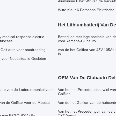
Aluminium 6 het Wit van de Karwir
Witte Kleur 6 Persoons Elektrische
Het Lithiumbatterij Van De
 medical response electric
Batterij de met lage snelheid van 
/locatie.
voor Yamaha-Clubauto
 Golf auto voor noodredding
van de het Golfkar van 48V 105Ah d
in
 voor Noodsituatie Gesloten
OEM Van De Clubauto Del
Stop van de Ladersranonkel voor
Van het het Precedentstuurwiel va
Golfkar
van de Golfkar voor de Meeste
Van de het Golfkar van de hubcont
Van het het Precedentgolf van de 
den van EZGO RXV 48v
TXT Yamaha