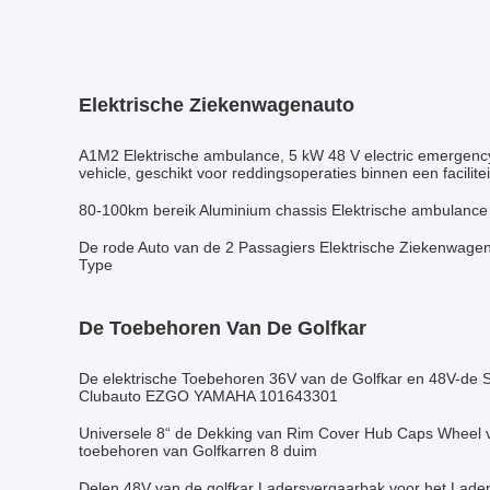
Elektrische Ziekenwagenauto
A1M2 Elektrische ambulance, 5 kW 48 V electric emergency
vehicle, geschikt voor reddingsoperaties binnen een faciliteit
80-100km bereik Aluminium chassis Elektrische ambulance
De rode Auto van de 2 Passagiers Elektrische Ziekenwagen
Type
De Toebehoren Van De Golfkar
De elektrische Toebehoren 36V van de Golfkar en 48V-de 
Clubauto EZGO YAMAHA 101643301
Universele 8“ de Dekking van Rim Cover Hub Caps Wheel 
toebehoren van Golfkarren 8 duim
Delen 48V van de golfkar Ladersvergaarbak voor het La