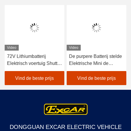
Video
Video
72V Lithiumbatterij
De purpere Batterij stelde
Elektrisch voertuig Shuttle
Elektrische Mini de
Bus 18 Passagiers Open
Clubauto 4 van de
bussen voor sightseeing
Golfauto 48V Seater in
Vind de beste prijs
Vind de beste prijs
werking
DONGGUAN EXCAR ELECTRIC VEHICLE