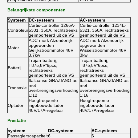
Belangrijkste componenten
Systeem
DC-systeem
AC-systeem
Curtis-controller 1266A-
Curtis-controller 1234E-
Controleur
5301, 350A, rechtstreeks
5321, 350A, rechtstreeks
geïmporteerd uit de VS
geïmporteerd uit de VS
ADC-merk Afzonderlijk
ADC-merk Afzonderlijk
opgewonden
opgewonden
Motor
Gelijkstroommotor 48V
Wisselstroommotor 48V
3,7kw
3kw
Trojan-batterij,
Trojan-batterij,
T875,8V*6pcs,
T875,8V*6pcs,
Batterij
rechtstreeks
rechtstreeks
geïmporteerd uit de VS
geïmporteerd uit de VS
Italiaanse GRAZIANO-as
Italiaanse GRAZIANO-as
met
met
Transaxle
overbrengingsverhouding
overbrengingsverhouding
1:12
1:16
Hoogfrequente
Hoogfrequente
Oplader
ingebouwde lader
ingebouwde lader
48V/17A-regelaar
48V/17A-regelaar
Prestatie
systeem
DC-systeem
AC-systeem
Passagierscapaciteit
6
6