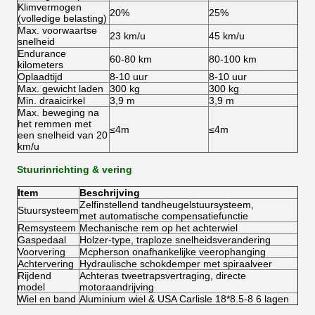
Klimvermogen
20%
25%
(volledige belasting)
Max. voorwaartse
23 km/u
45 km/u
snelheid
Endurance
60-80 km
80-100 km
kilometers
Oplaadtijd
8-10 uur
8-10 uur
Max. gewicht laden
300 kg
300 kg
Min. draaicirkel
3,9 m
3,9 m
Max. beweging na
het remmen met
≤4m
≤4m
een snelheid van 20
km/u
Stuurinrichting & vering
Item
Beschrijving
Zelfinstellend tandheugelstuursysteem,
Stuursysteem
met automatische compensatiefunctie
Remsysteem
Mechanische rem op het achterwiel
Gaspedaal
Holzer-type, traploze snelheidsverandering
Voorvering
Mcpherson onafhankelijke veerophanging
Achtervering
Hydraulische schokdemper met spiraalveer
Rijdend
Achteras tweetrapsvertraging, directe
model
motoraandrijving
Wiel en band
Aluminium wiel & USA Carlisle 18*8.5-8 6 lagen