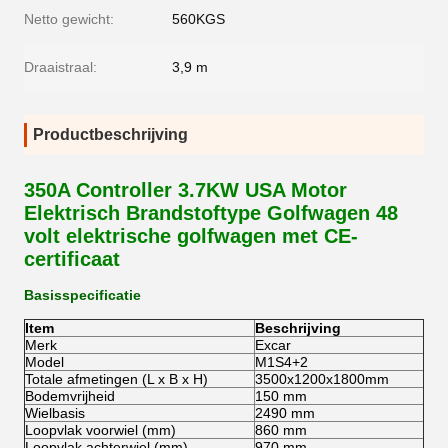
Netto gewicht:
560KGS
Draaistraal:
3,9 m
Productbeschrijving
350A Controller 3.7KW USA Motor
Elektrisch Brandstoftype Golfwagen 48
volt elektrische golfwagen met CE-
certificaat
Basisspecificatie
Item
Beschrijving
Merk
Excar
Model
M1S4+2
Totale afmetingen (L x B x H)
3500x1200x1800mm
Bodemvrijheid
150 mm
Wielbasis
2490 mm
Loopvlak voorwiel (mm)
860 mm
Loopvlak achterwiel (mm)
970 mm