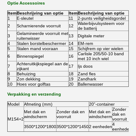
Optie Accessoires
Item
Beschrijving van optie
Item
Beschrijving van optie
1
E-sleutel
11
2-punts veiligheidsgordel
Waterbijvulsysteem voor
2
Scharnierende voorruit
12
de batterij
Gelamineerde voorruit met
3
13
Digitale meter
ruitenwisser
4
Stalen borstelbeschermer
14
EM-rem
5
Stalen mand vooraan
15
Schijfrem op vier wielen
Carlisle 205/50-10 band
6
Binnenspiegel
16
met 10 inch wiel
Achteruitkijkspiegel aan de
7
17
Ijs doos
zijkant
8
Behuizing
18
Zand fles
9
Zon dekking
19
Zandhark
10
Hoes voor golftas
20
Ballenwasser
Verpakking en verzending
Model
Afmeting (mm)
20”-container
40
Zonder
Met dak en
Zonder dak en
Met dak en
M
dak en
windscherm
voorruit
windscherm
w
M1S4+2
voorruit
4
3500*1200*1800
3500*1200*1450
2 eenheden
6
eenheden