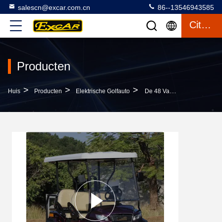
salescn@excar.com.cn
86--13546943585
Citaat
Producten
>
>
>
Huis
Producten
Elektrische Golfauto
De 48 Van De De Auto350a Controlller 3.7KW V.S. Motor Van Het Voltagegolf Het Elektrische Certificaat Van Ce