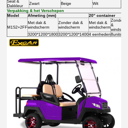
Seat &
Zwart
Beige
Wit
Dakkleur
Verpakking & het Verschepen
Model
Afmeting (mm)
20“ container
Zonder d
Met dak &
Zonder dak &
Met dak &
&
M1S2+2FF
windscherm
windscherm
windscherm
windsch
3200*1200*1800
3200*1200*1400
4 eenheden
8units