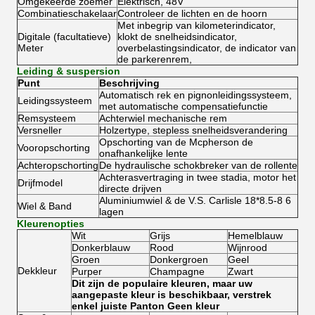
Omgekeerde zoemer
Elektrisch, 48V
Combinatieschakelaar
Controleer de lichten en de hoorn
Met inbegrip van kilometerindicator,
Digitale (facultatieve)
klokt de snelheidsindicator,
Meter
overbelastingsindicator, de indicator van
de parkerenrem,
Leiding & suspersion
Punt
Beschrijving
Automatisch rek en pignonleidingssysteem,
Leidingssysteem
met automatische compensatiefunctie
Remsysteem
Achterwiel mechanische rem
Versneller
Holzertype, stepless snelheidsverandering
Opschorting van de Mcpherson de
Vooropschorting
onafhankelijke lente
Achteropschorting
De hydraulische schokbreker van de rollente
Achterasvertraging in twee stadia, motor het
Drijfmodel
directe drijven
Aluminiumwiel & de V.S. Carlisle 18*8.5-8 6
Wiel & Band
lagen
Kleurenopties
Wit
Grijs
Hemelblauw
Donkerblauw
Rood
Wijnrood
Groen
Donkergroen
Geel
Dekkleur
Purper
Champagne
Zwart
Dit zijn de populaire kleuren, maar uw
aangepaste kleur is beschikbaar, verstrek
enkel juiste Panton Geen kleur