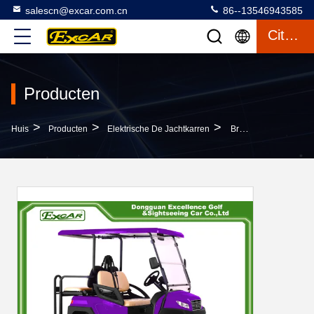
salescn@excar.com.cn
86--13546943585
Citaat
Producten
>
>
>
Huis
Producten
Elektrische De Jachtkarren
Brandstoftype Elektrische Het Aluminium Van De Golfauto 350AH 3.7W Elektrische Het Kaderpurple Van De Jachtkarren