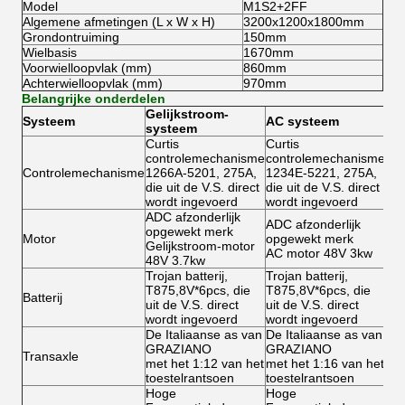
Model
M1S2+2FF
Algemene afmetingen (L x W x H)
3200x1200x1800mm
Grondontruiming
150mm
Wielbasis
1670mm
Voorwielloopvlak (mm)
860mm
Achterwielloopvlak (mm)
970mm
Belangrijke onderdelen
Gelijkstroom-
Systeem
AC systeem
systeem
Curtis
Curtis
controlemechanisme
controlemechanisme
Controlemechanisme
1266A-5201, 275A,
1234E-5221, 275A,
die uit de V.S. direct
die uit de V.S. direct
wordt ingevoerd
wordt ingevoerd
ADC afzonderlijk
ADC afzonderlijk
opgewekt merk
Motor
opgewekt merk
Gelijkstroom-motor
AC motor 48V 3kw
48V 3.7kw
Trojan batterij,
Trojan batterij,
T875,8V*6pcs, die
T875,8V*6pcs, die
Batterij
uit de V.S. direct
uit de V.S. direct
wordt ingevoerd
wordt ingevoerd
De Italiaanse as van
De Italiaanse as van
GRAZIANO
GRAZIANO
Transaxle
met het 1:12 van het
met het 1:16 van het
toestelrantsoen
toestelrantsoen
Hoge
Hoge