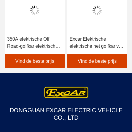
350A elektrische Off
Excar Elektrische
Road-golfkar elektrische
elektrische het golfkar van
elektrische het golfkar met
de Jachtkarren voor de
4 wielen met fouten van
jacht de karren van het de
Vind de beste prijs
Vind de beste prijs
de de jachtaandrijving
jachtgolf
DONGGUAN EXCAR ELECTRIC VEHICLE
CO., LTD