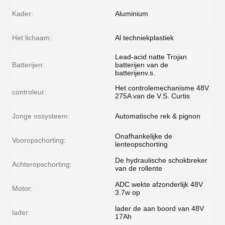
Kader:
Aluminium
Het lichaam:
Al techniekplastiek
Lead-acid natte Trojan
Batterijen:
batterijen van de
batterijenv.s.
Het controlemechanisme 48V
controleur:
275A van de V.S. Curtis
Jonge ossysteem:
Automatische rek & pignon
Onafhankelijke de
Vooropschorting:
lenteopschorting
De hydraulische schokbreker
Achteropschorting:
van de rollente
ADC wekte afzonderlijk 48V
Motor:
3.7w op
lader de aan boord van 48V
lader:
17Ah