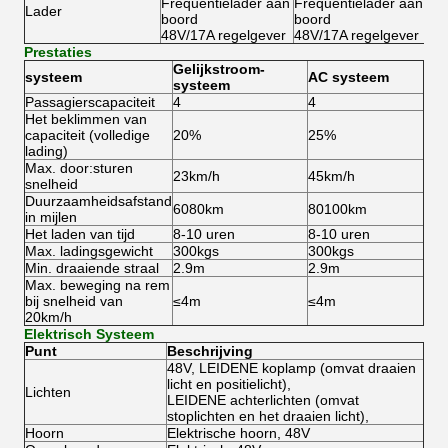
Frequentielader aan
Frequentielader aan
Lader
boord
boord
48V/17A regelgever
48V/17A regelgever
Prestaties
Gelijkstroom-
systeem
AC systeem
systeem
Passagierscapaciteit
4
4
Het beklimmen van
capaciteit (volledige
20%
25%
lading)
Max. door:sturen
23km/h
45km/h
snelheid
Duurzaamheidsafstand
6080km
80100km
in mijlen
Het laden van tijd
8-10 uren
8-10 uren
Max. ladingsgewicht
300kgs
300kgs
Min. draaiende straal
2.9m
2.9m
Max. beweging na rem
bij snelheid van
≤4m
≤4m
20km/h
Elektrisch Systeem
Punt
Beschrijving
48V, LEIDENE koplamp (omvat draaien
licht en positielicht),
Lichten
LEIDENE achterlichten (omvat
stoplichten en het draaien licht),
Hoorn
Elektrische hoorn, 48V