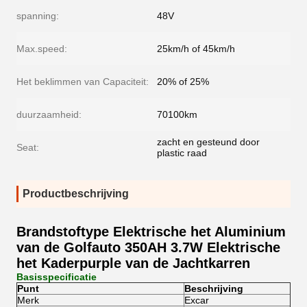
spanning:
48V
Max.speed:
25km/h of 45km/h
Het beklimmen van Capaciteit:
20% of 25%
duurzaamheid:
70100km
zacht en gesteund door
Seat:
plastic raad
Productbeschrijving
Brandstoftype Elektrische het Aluminium
van de Golfauto 350AH 3.7W Elektrische
het Kaderpurple van de Jachtkarren
Basisspecificatie
Punt
Beschrijving
Merk
Excar