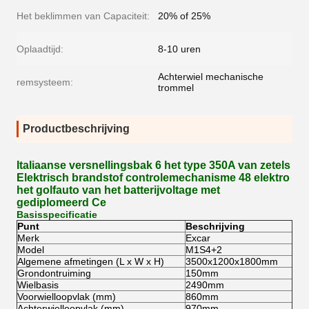
Het beklimmen van Capaciteit:
20% of 25%
Oplaadtijd:
8-10 uren
Achterwiel mechanische
remsysteem:
trommel
Productbeschrijving
Italiaanse versnellingsbak 6 het type 350A van zetels
Elektrisch brandstof controlemechanisme 48 elektro
het golfauto van het batterijvoltage met
gediplomeerd Ce
Basisspecificatie
Punt
Beschrijving
Merk
Excar
Model
M1S4+2
Algemene afmetingen (L x W x H)
3500x1200x1800mm
Grondontruiming
150mm
Wielbasis
2490mm
Voorwielloopvlak (mm)
860mm
Achterwielloopvlak (mm)
970mm