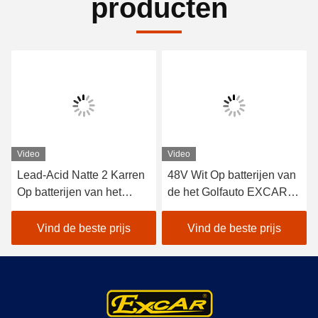
producten
Video
Video
Lead-Acid Natte 2 Karren
48V Wit Op batterijen van
Op batterijen van het
de het Golfauto EXCAR
Zetelsgolf/Elektrisch
A1S6+2 van het
Autogolf Met fouten
lithiumvoertuig het
Vind de beste prijs
Vind de beste prijs
Elektrische