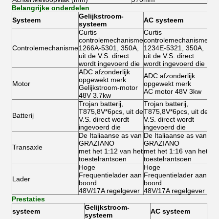
Belangrijke onderdelen
Gelijkstroom-
Systeem
AC systeem
systeem
Curtis
Curtis
controlemechanisme
controlemechanisme
Controlemechanisme
1266A-5301, 350A,
1234E-5321, 350A,
uit de V.S. direct
uit de V.S. direct
wordt ingevoerd die
wordt ingevoerd die
ADC afzonderlijk
ADC afzonderlijk
opgewekt merk
Motor
opgewekt merk
Gelijkstroom-motor
AC motor 48V 3kw
48V 3.7kw
Trojan batterij,
Trojan batterij,
T875,8V*6pcs, uit de
T875,8V*6pcs, uit de
Batterij
V.S. direct wordt
V.S. direct wordt
ingevoerd die
ingevoerd die
De Italiaanse as van
De Italiaanse as van
GRAZIANO
GRAZIANO
Transaxle
met het 1:12 van het
met het 1:16 van het
toestelrantsoen
toestelrantsoen
Hoge
Hoge
Frequentielader aan
Frequentielader aan
Lader
boord
boord
48V/17A regelgever
48V/17A regelgever
Prestaties
Gelijkstroom-
systeem
AC systeem
systeem