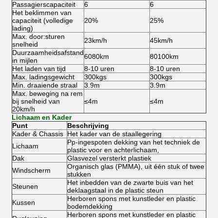
Passagierscapaciteit
6
6
Het beklimmen van
capaciteit (volledige
20%
25%
lading)
Max. door:sturen
23km/h
45km/h
snelheid
Duurzaamheidsafstand
6080km
80100km
in mijlen
Het laden van tijd
8-10 uren
8-10 uren
Max. ladingsgewicht
300kgs
300kgs
Min. draaiende straal
3.9m
3.9m
Max. beweging na rem
bij snelheid van
≤4m
≤4m
20km/h
Lichaam en Kader
Punt
Beschrijving
Kader & Chassis
Het kader van de staallegering
Pp-ingespoten dekking van het techniek de
Lichaam
plastic voor en achterlichaam,
Dak
Glasvezel versterkt plastiek
Organisch glas (PMMA), uit één stuk of twee
Windscherm
stukken
Het inbedden van de zwarte buis van het
Steunen
deklaagstaal in de plastic steun
Herboren spons met kunstleder en plastic
Kussen
bodemdekking
Herboren spons met kunstleder en plastic