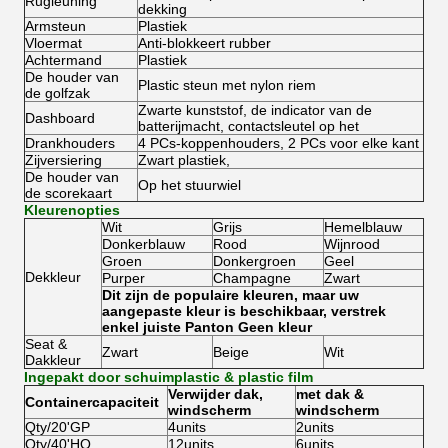
Rugleuning
dekking
Armsteun
Plastiek
Vloermat
Anti-blokkeert rubber
Achtermand
Plastiek
De houder van
Plastic steun met nylon riem
de golfzak
Zwarte kunststof, de indicator van de
Dashboard
batterijmacht, contactsleutel op het
Drankhouders
4 PCs-koppenhouders, 2 PCs voor elke kant
Zijversiering
Zwart plastiek,
De houder van
Op het stuurwiel
de scorekaart
Kleurenopties
Wit
Grijs
Hemelblauw
Donkerblauw
Rood
Wijnrood
Groen
Donkergroen
Geel
Dekkleur
Purper
Champagne
Zwart
Dit zijn de populaire kleuren, maar uw
aangepaste kleur is beschikbaar, verstrek
enkel juiste Panton Geen kleur
Seat &
Zwart
Beige
Wit
Dakkleur
Ingepakt door schuimplastic & plastic film
Verwijder dak,
met dak &
Containercapaciteit
windscherm
windscherm
Qty/20'GP
4units
2units
Qty/40'HQ
12units
6units