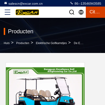
salescn@excar.com.cn
86--13546943585
Citaat
Producten
>
>
>
Huis
Producten
Elektrische Golfkarretjes
De Elektrische Golfkarren Met Het Italiaanse Gemakkelijke Blauw Van De Versnellingsbakhemel Gaan Golfkar