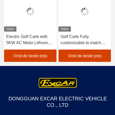
Video
Video
Electric Golf Carts with
Golf Carts Fully
5KW AC Motor Lithium
customizable to match
Battery 48V 105Ah and
diverse commercial and
Intelligent Onboard
private demands.
Vind de beste prijs
Vind de beste prijs
Charger for 6 Passenger
Capacity
DONGGUAN EXCAR ELECTRIC VEHICLE
CO., LTD