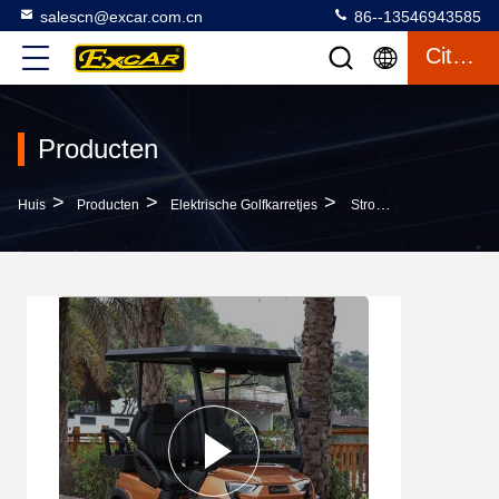
salescn@excar.com.cn
86--13546943585
Citaat
Producten
>
>
>
Huis
Producten
Elektrische Golfkarretjes
Strong And Elegant 2 Front Seats & 2 Rear Electric Golf Carts Carried 5KW Motor & 48V Lithium Battery