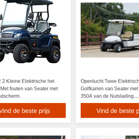
 Kleine Elektrische het
Openlucht Twee Elektrisch
 Met fouten van Seater met
Golfkarren van Seater met 
ndscherm
350A van de Nutslading
Controlemechanisme
Vind de beste prijs
Vind de beste p