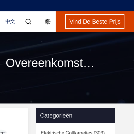
Vind De Beste Prijs
中文
Sleutelwoorden [ electric powered golf carts ] Overeenkomst 120 producten
Categorieën
Elektrische Golfkarretjes
(303)