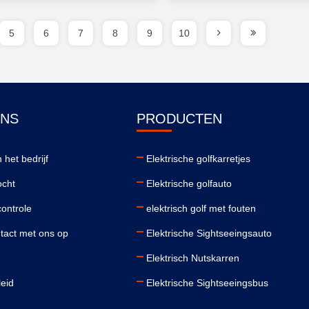
5
6
7
8
9
10
ONS
PRODUCTEN
 het bedrijf
Elektrische golfkarretjes
ocht
Elektrische golfauto
controle
elektrisch golf met fouten
act met ons op
Elektrische Sightseeingsauto
Elektrisch Nutskarren
leid
Elektrische Sightseeingsbus