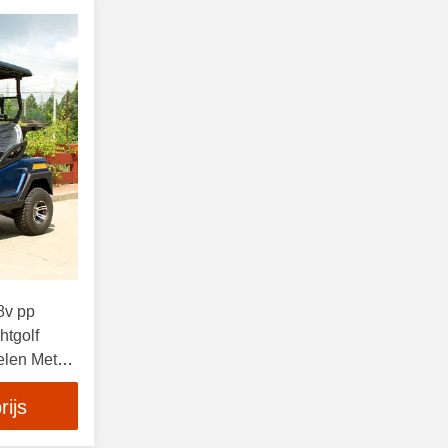
8v pp
htgolf
elen Met
rijs