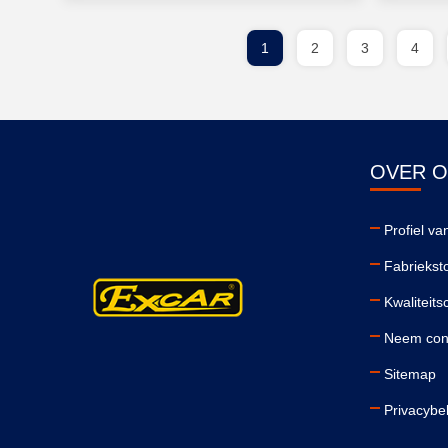
1
2
3
4
OVER 
Profiel van
Fabriekst
Kwaliteits
Neem cont
Sitemap
Privacybe