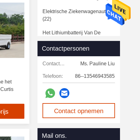
Elektrische Ziekenwagenauto
(22)
Het Lithiumbatterij Van De
Golfkar
(16)
Contactpersonen
De Toebehoren Van De Golfkar
(91)
Contactpersonen:
Ms. Pauline Liu
OEM Van De Clubauto Delen
Telefoon:
86--13546943585
e het
(10)
Curtis
Gebruikte Elektrische Golfkarren
(17)
Contact opnemen
rijs
Mail ons.