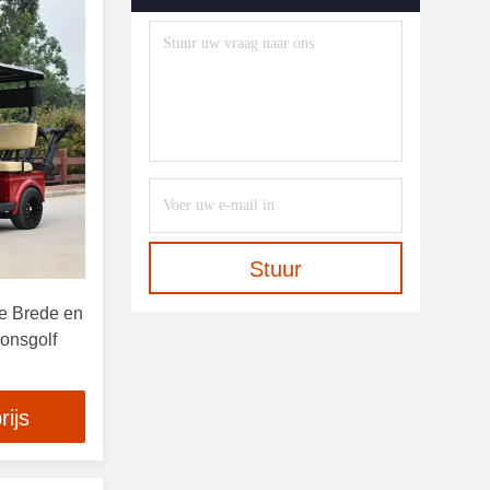
Stuur
e Brede en
onsgolf
rijs