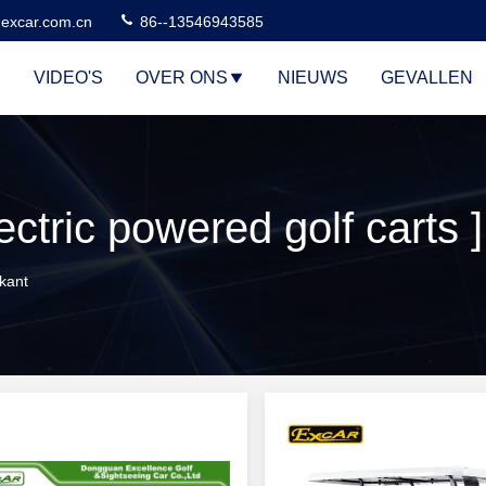
excar.com.cn
86--13546943585
VIDEO'S
OVER ONS
NIEUWS
GEVALLEN
ikant