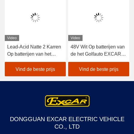
Video
Video
Lead-Acid Natte 2 Karren
48V Wit Op batterijen van
Op batterijen van het
de het Golfauto EXCAR
Zetelsgolf/Elektrisch
A1S6+2 van het
Autogolf Met fouten
lithiumvoertuig het
Vind de beste prijs
Vind de beste prijs
Elektrische
DONGGUAN EXCAR ELECTRIC VEHICLE
CO., LTD