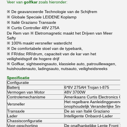
Veer van
golfkar
zoals hieronder:
※ De geavanceerde Technologie van de Schijfrem
※ Globale Speciale LEIDENE Koplamp
※ Italië Graziano Transaxle
※ Curtis Controller 48V 275A
De Rem van ※ Eletromagnetic maakt het Drijven van Meer
Safty
※ 100% maakt versneller waterdicht
※ De comfortabele stoel van de typebank,
※ FR/disc RR/drum, capaciteit van de kar van het
veiligheidsgolf de hogere drijf
※ Golfkar, sightseeingsauto, klassieke auto, patrouillewagen,
huishoudenauto, ladingsauto, nutsauto, veiligheidsreeks
Specificatie
Configuratie
Batterij
6*8V 275AH Trojan t-875
Vermogen van Motor
48V 3700W
Controlemechanisme
Amerikaans Curtis Electronics Cont
Het regelbare Aanleidinggevende 
Versneller
onophoudelijk Veranderlijke Snelhe
Transaxle
De as van Italië Graziano
Lader
Intelligente Onbaord-Lader
Chassisconfiguratie
Voor-opschorting
De onafhankelijke Lente Front Su