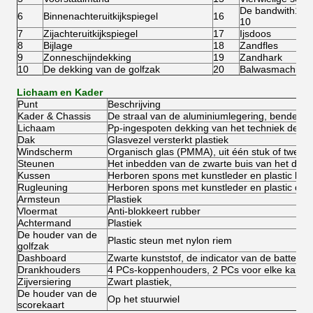
De bandwith10inc
6
Binnenachteruitkijkspiegel
16
10
7
Zijachteruitkijkspiegel
17
Ijsdoos
8
Bijlage
18
Zandfles
9
Zonneschijndekking
19
Zandhark
10
De dekking van de golfzak
20
Balwasmachine
Lichaam en Kader
Punt
Beschrijving
Kader & Chassis
De straal van de aluminiumlegering, bended
Lichaam
Pp-ingespoten dekking van het techniek de pla
Dak
Glasvezel versterkt plastiek
Windscherm
Organisch glas (PMMA), uit één stuk of twee 
Steunen
Het inbedden van de zwarte buis van het dekla
Kussen
Herboren spons met kunstleder en plastic bo
Rugleuning
Herboren spons met kunstleder en plastic dek
Armsteun
Plastiek
Vloermat
Anti-blokkeert rubber
Achtermand
Plastiek
De houder van de
Plastic steun met nylon riem
golfzak
Dashboard
Zwarte kunststof, de indicator van de batterijm
Drankhouders
4 PCs-koppenhouders, 2 PCs voor elke kant
Zijversiering
Zwart plastiek,
De houder van de
Op het stuurwiel
scorekaart