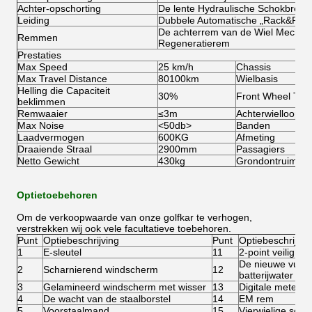
Achter-opschorting
De lente Hydraulische Schokbreke
Leiding
Dubbele Automatische „Rack&Pinio
De achterrem van de Wiel Mechan
Remmen
Regeneratierem
Prestaties
Max Speed
25 km/h
Chassis
Max Travel Distance
80100km
Wielbasis
Helling die Capaciteit
30%
Front Wheel Tre
beklimmen
Remwaaier
≤3m
Achterwielloopvl
Max Noise
<50db>
Banden
Laadvermogen
600KG
Afmeting
Draaiende Straal
2900mm
Passagiers
Netto Gewicht
430kg
Grondontruiming
Optietoebehoren
Om de verkoopwaarde van onze golfkar te verhogen,
verstrekken wij ook vele facultatieve toebehoren.
Punt
Optiebeschrijving
Punt
Optiebeschrijvin
1
E-sleutel
11
2-point veilighei
De nieuwe vulli
2
Scharnierend windscherm
12
batterijwater
3
Gelamineerd windscherm met wisser
13
Digitale meter
4
De wacht van de staalborstel
14
EM rem
5
Voorstaalmand
15
Vierwielige schij