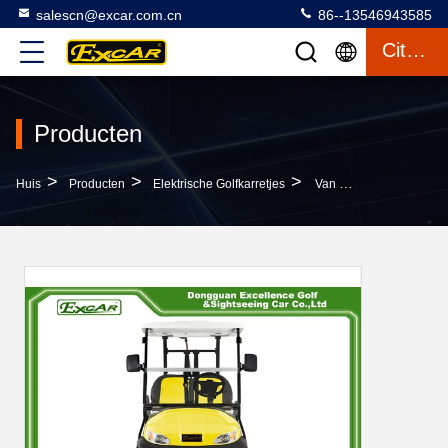
salescn@excar.com.cn
86--13546943585
Citaat
Producten
>
>
>
Huis
Producten
Elektrische Golfkarretjes
Van De Kleurenseat Van EXCAR Dubbel Van De Het Golfkar Elektrisch Voltage 48 Met Aluminiumrand