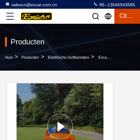
salescn@excar.com.cn
86--13546943585
Citaat
Producten
>
>
>
Huis
Producten
Elektrische Golfkarretjes
Excar New Design Model Electric Mini Buggy Car Ulitity Tool Auto Huishoudelijke Auto Te Koop