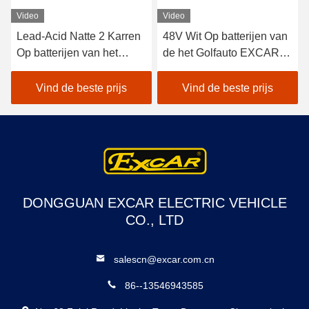
Video
Video
Lead-Acid Natte 2 Karren
48V Wit Op batterijen van
Op batterijen van het
de het Golfauto EXCAR
Zetelsgolf/Elektrisch
A1S6+2 van het
Autogolf Met fouten
lithiumvoertuig het
Vind de beste prijs
Vind de beste prijs
Elektrische
DONGGUAN EXCAR ELECTRIC VEHICLE
CO., LTD
salescn@excar.com.cn
86--13546943585