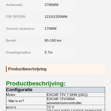
Achterwiel:
2785MM
F/R SPOOR:
1210/1200MM
Ground clearance:
170MM
Bereik:
80-100 km
Draaiingsradius:
5.7m
Productbeschrijving
Productbeschrijving:
Configuratie
Motor:
EXCAR 72V 7.5KW ((AC))
EXCAR 72V/300A
- Wat is er?
wisselstroomcontroller
accu's
72 V