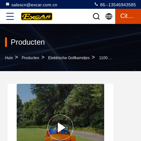
salescn@excar.com.cn
86--13546943585
Citaat
Producten
>
>
>
Huis
Producten
Elektrische Golfkarretjes
1100 / 1150MM 72V Het Elektrische Nut Van Aluminiumchassis Met Fouten Met Lading