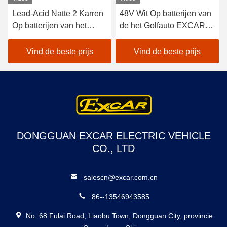
Lead-Acid Natte 2 Karren
48V Wit Op batterijen van
Op batterijen van het
de het Golfauto EXCAR
Zetelsgolf/Elektrisch
A1S6+2 van het
Autogolf Met fouten
lithiumvoertuig het
Vind de beste prijs
Vind de beste prijs
Elektrische
DONGGUAN EXCAR ELECTRIC VEHICLE
CO., LTD
salescn@excar.com.cn
86--13546943585
No. 68 Fulai Road, Liaobu Town, Dongguan City, provincie