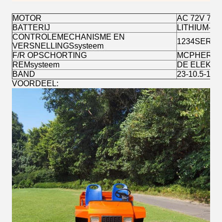
MOTOR
AC 72V 7.5
BATTERIJ
LITHIUM-IO
CONTROLEMECHANISME EN
1234SER-63
VERSNELLINGSsysteem
F/R OPSCHORTING
MCPHERSON
REMsysteem
DE ELEKTR
BAND
23-10.5-14
VOORDEEL: