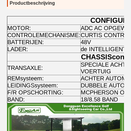
Productbeschrijving
CONFIGURA
MOTOR:
ADC AC OPGEWE
CONTROLEMECHANISME:
CURTIS CONTROL
BATTERIJEN:
48V
LADER:
de INTELLIGENTE
CHASSISconfig
SPECIALE ACHTE
TRANSAXLE:
VOERTUIG
REMsysteem:
ACHTER AUTOMA
LEIDINGSsysteem:
DUBBELE AUTOMA
F/R OPSCHORTING:
MCPHERSON ONAF
BAND:
18/8.58 BAND