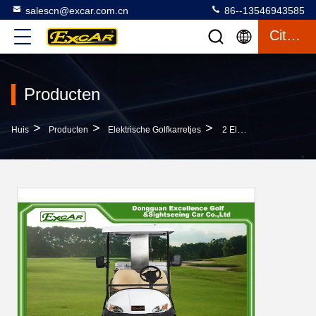
salescn@excar.com.cn
86--13546943585
Citaat
Producten
>
>
>
Huis
Producten
Elektrische Golfkarretjes
2 Elektrische Het Golfkarren Van Seaters, Het Elektrische Golf Van Staalchassis Met Fouten