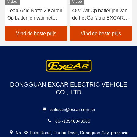
Video
Video
Lead-Acid Natte 2 Karren
48V Wit Op batterijen van
Op batterijen van het
de het Golfauto EXCAR
Zetelsgolf/Elektrisch
A1S6+2 van het
Autogolf Met fouten
lithiumvoertuig het
Vind de beste prijs
Vind de beste prijs
Elektrische
DONGGUAN EXCAR ELECTRIC VEHICLE
CO., LTD
salescn@excar.com.cn
86--13546943585
No. 68 Fulai Road, Liaobu Town, Dongguan City, provincie