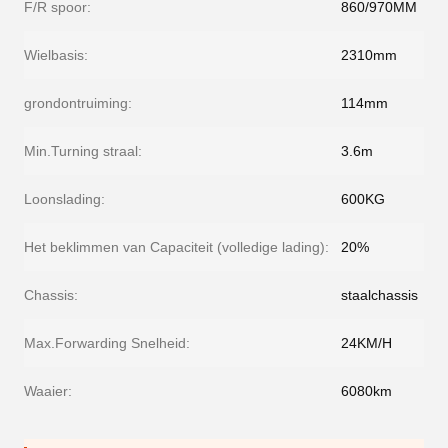
F/R spoor:
860/970MM
Wielbasis:
2310mm
grondontruiming:
114mm
Min.Turning straal:
3.6m
Loonslading:
600KG
Het beklimmen van Capaciteit (volledige lading):
20%
Chassis:
staalchassis
Max.Forwarding Snelheid:
24KM/H
Waaier:
6080km