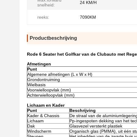
Max.forward
24 KM/H
snelheid:
reeks:
7090KM
Productbeschrijving
Rode 6 Seater het Golfkar van de Clubauto met Re
Afmetingen
Punt
Algemene afmetingen (L x W x H)
Grondontruiming
Wielbasis
Voorwielloopvlak (mm)
Achterwielloopvlak (mm)
Lichaam en Kader
Punt
Beschrijving
Kader & Chassis
De straal van de aluminiumlegerin
Lichaam
Pp-ingespoten dekking van het tech
Dak
Glasvezel versterkt plastiek
Windscherm
Organisch glas (PMMA), uit één st
Steunen
Het inbedden van de zwarte buis va