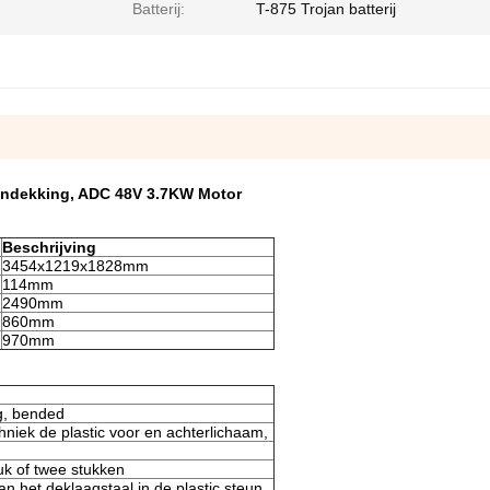
Batterij:
T-875 Trojan batterij
gendekking, ADC 48V 3.7KW Motor
Beschrijving
3454x1219x1828mm
114mm
2490mm
860mm
970mm
g, bended
niek de plastic voor en achterlichaam,
uk of twee stukken
n het deklaagstaal in de plastic steun