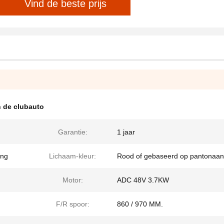
Vind de beste prijs
n de clubauto
Garantie:
1 jaar
ing
Lichaam-kleur:
Rood of gebaseerd op pantonaan
Motor:
ADC 48V 3.7KW
F/R spoor:
860 / 970 MM.