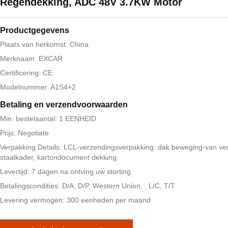
Regendekking, ADC 48V 3.7KW Motor
Productgegevens
Plaats van herkomst: China
Merknaam: EXCAR
Certificering: CE
Modelnummer: A1S4+2
Betaling en verzendvoorwaarden
Min. bestelaantal: 1 EENHEID
Prijs: Negotiate
Verpakking Details: LCL-verzendingsverpakking: dak beweging-van ve
staalkader, kartondocument dekking.
Levertijd: 7 dagen na ontving uw storting
Betalingscondities: D/A, D/P, Western Union, , L/C, T/T
Levering vermogen: 300 eenheden per maand