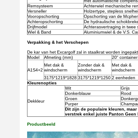
met automatische compensa
Remsysteem
Achterwiel mechanische re
Versneller
Holzertype, stepless snelh
Vooropschorting
Opschorting van de Mcphers
Achteropschorting
De hydraulische schokbreke
Drijfmodel
Achterasvertraging in twee s
Wiel & Band
Aluminiumwiel & de V.S. Car
Verpakking & het Verschepen
De kar van het Excargolf zal in staalkrat worden ingepakt
Model
Afmeting (mm)
20“ container
Met dak &
Zonder dak &
Met dak &
A1S4+2
windscherm
windscherm
windscherm
3175*1219*1828
3175*1219*1250
2 eenheden
Kleurenopties
Wit
Grijs
Donkerblauw
Rood
Groen
Donkerg
Dekkleur
Purper
Champa
Dit zijn de populaire kleuren, maa
verstrek enkel juiste Panton Geen 
Productbeeld