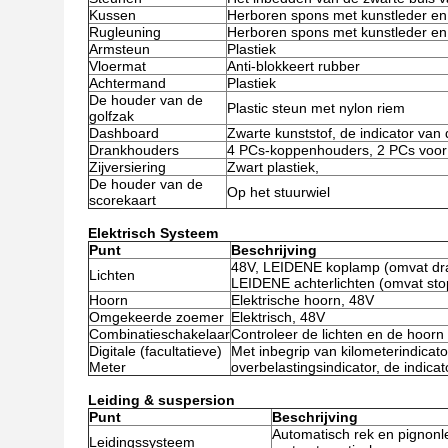
Kussen
Herboren spons met kunstleder en
Rugleuning
Herboren spons met kunstleder en 
Armsteun
Plastiek
Vloermat
Anti-blokkeert rubber
Achtermand
Plastiek
De houder van de
Plastic steun met nylon riem
golfzak
Dashboard
Zwarte kunststof, de indicator van 
Drankhouders
4 PCs-koppenhouders, 2 PCs voor 
Zijversiering
Zwart plastiek,
De houder van de
Op het stuurwiel
scorekaart
Elektrisch Systeem
Punt
Beschrijving
48V, LEIDENE koplamp (omvat draai
Lichten
LEIDENE achterlichten (omvat stopl
Hoorn
Elektrische hoorn, 48V
Omgekeerde zoemer
Elektrisch, 48V
Combinatieschakelaar
Controleer de lichten en de hoorn
Digitale (facultatieve)
Met inbegrip van kilometerindicator
Meter
overbelastingsindicator, de indic
Leiding & suspersion
Punt
Beschrijving
Automatisch rek en pignonl
Leidingssysteem