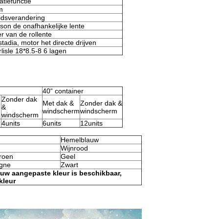
tiefunctie
m
eidsverandering
on de onafhankelijke lente
r van de rollente
tadia, motor het directe drijven
lisle 18*8.5-8 6 lagen
40“ container
Zonder dak
Met dak &
Zonder dak &
&
windscherm
windscherm
windscherm
4units
6units
12units
Hemelblauw
Wijnrood
roen
Geel
gne
Zwart
r uw aangepaste kleur is beschikbaar,
kleur