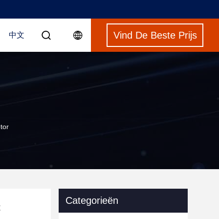
Vind De Beste Prijs
中文
tor
Categorieën
t