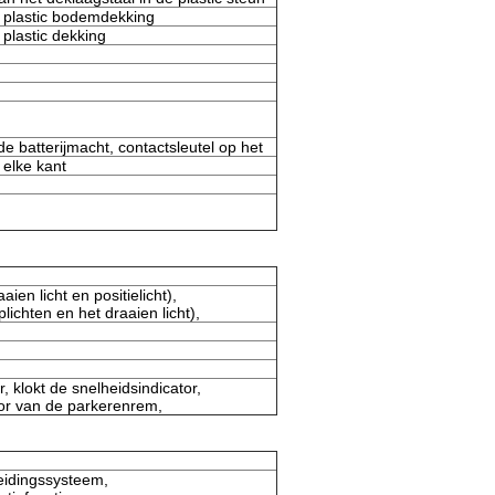
 plastic bodemdekking
plastic dekking
de batterijmacht, contactsleutel op het
elke kant
en licht en positielicht),
ichten en het draaien licht),
, klokt de snelheidsindicator,
ator van de parkerenrem,
eidingssysteem,