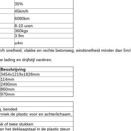
35%
45km/h
6080km
8-10 uren
360kgs
3.9m
≤4m
h snelheid, vlakke en rechte betonweg, windsnelheid minder dan 5m/
lading en drijfstijl variëren.
Beschrijving
3454x1219x1828mm
114mm
2490mm
860mm
970mm
g, bended
niek de plastic voor en achterlichaam,
uk of twee stukken
n het deklaagstaal in de plastic steun