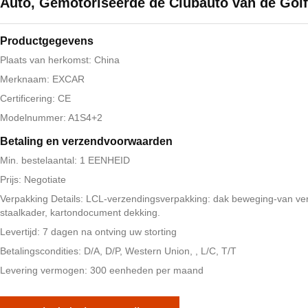
Auto, Gemotoriseerde de Clubauto van de Golf
Productgegevens
Plaats van herkomst: China
Merknaam: EXCAR
Certificering: CE
Modelnummer: A1S4+2
Betaling en verzendvoorwaarden
Min. bestelaantal: 1 EENHEID
Prijs: Negotiate
Verpakking Details: LCL-verzendingsverpakking: dak beweging-van ve
staalkader, kartondocument dekking.
Levertijd: 7 dagen na ontving uw storting
Betalingscondities: D/A, D/P, Western Union, , L/C, T/T
Levering vermogen: 300 eenheden per maand