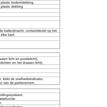
 plastic bodemdekking
plastic dekking
de batterijmacht, contactsleutel op het
elke kant
en licht en positielicht),
ichten en het draaien licht),
, klokt de snelheidsindicator,
ator van de parkerenrem,
eidingssysteem,
tiefunctie
m
eidsverandering