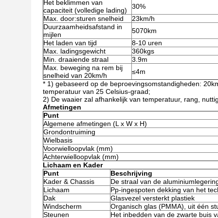
Het beklimmen van
30%
capaciteit (volledige lading)
Max. door:sturen snelheid
23km/h
Duurzaamheidsafstand in
5070km
mijlen
Het laden van tijd
8-10 uren
Max. ladingsgewicht
360kgs
Min. draaiende straal
3.9m
Max. beweging na rem bij
≤4m
snelheid van 20km/h
* 1) gebaseerd op de beproevingsomstandigheden: 20km/
temperatuur van 25 Celsius-graad;
2) De waaier zal afhankelijk van temperatuur, rang, nuttige 
Afmetingen
Punt
Algemene afmetingen (L x W x H)
Grondontruiming
Wielbasis
Voorwielloopvlak (mm)
Achterwielloopvlak (mm)
Lichaam en Kader
Punt
Beschrijving
Kader & Chassis
De straal van de aluminiumlegerin
Lichaam
Pp-ingespoten dekking van het tech
Dak
Glasvezel versterkt plastiek
Windscherm
Organisch glas (PMMA), uit één st
Steunen
Het inbedden van de zwarte buis va