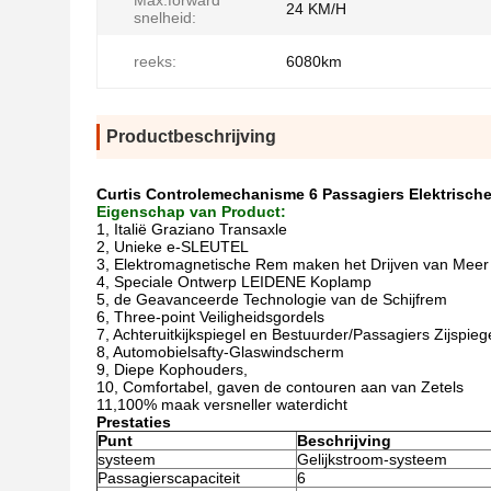
Max.forward
24 KM/H
snelheid:
reeks:
6080km
Productbeschrijving
Curtis Controlemechanisme 6 Passagiers Elektrisch
Eigenschap van Product:
1, Italië Graziano Transaxle
2, Unieke e-SLEUTEL
3, Elektromagnetische Rem maken het Drijven van Meer
4, Speciale Ontwerp LEIDENE Koplamp
5, de Geavanceerde Technologie van de Schijfrem
6, Three-point Veiligheidsgordels
7, Achteruitkijkspiegel en Bestuurder/Passagiers Zijspieg
8, Automobielsafty-Glaswindscherm
9,
Diepe Kophouders,
10, Comfortabel, gaven de contouren aan van Zetels
11,100%
maak versneller waterdicht
Prestaties
Punt
Beschrijving
systeem
Gelijkstroom-systeem
Passagierscapaciteit
6