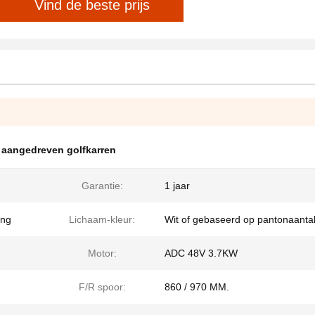
Vind de beste prijs
h aangedreven golfkarren
Garantie:
1 jaar
ing
Lichaam-kleur:
Wit of gebaseerd op pantonaanta
Motor:
ADC 48V 3.7KW
F/R spoor:
860 / 970 MM.