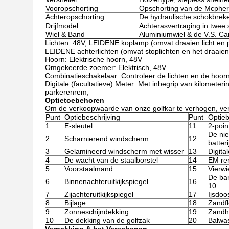
Vooropschorting
Opschorting van de Mcphers
Achteropschorting
De hydraulische schokbreke
Drijfmodel
Achterasvertraging in twee s
Wiel & Band
Aluminiumwiel & de V.S. Car
Lichten: 48V, LEIDENE koplamp (omvat draaien licht en po
LEIDENE achterlichten (omvat stoplichten en het draaien 
Hoorn: Elektrische hoorn, 48V
Omgekeerde zoemer: Elektrisch, 48V
Combinatieschakelaar: Controleer de lichten en de hoor
Digitale (facultatieve) Meter: Met inbegrip van kilometerin
parkerenrem,
Optietoebehoren
Om de verkoopwaarde van onze golfkar te verhogen, vers
Punt
Optiebeschrijving
Punt
Optieb
1
E-sleutel
11
2-poin
De nie
2
Scharnierend windscherm
12
batter
3
Gelamineerd windscherm met wisser
13
Digita
4
De wacht van de staalborstel
14
EM r
5
Voorstaalmand
15
Vierwi
De ban
6
Binnenachteruitkijkspiegel
16
10
7
Zijachteruitkijkspiegel
17
Ijsdoo
8
Bijlage
18
Zandf
9
Zonneschijndekking
19
Zandh
10
De dekking van de golfzak
20
Balwa