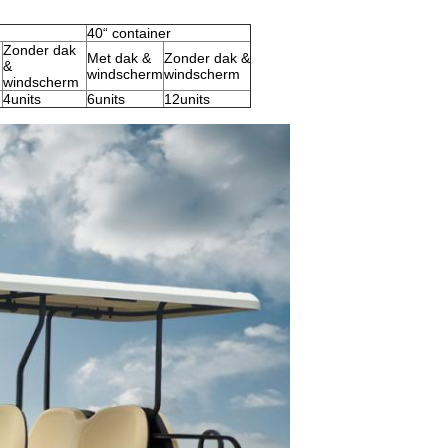
40“ container
Zonder dak
Met dak &
Zonder dak &
&
windscherm
windscherm
windscherm
4units
6units
12units