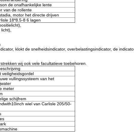
on de onafhankelijke lente
r van de rollente
tadia, motor het directe drijven
lisle 18*8.5-8 6 lagen
sitielicht),
licht),
n
dicator, klokt de snelheidsindicator, overbelastingsindicator, de indicat
trekken wij ook vele facultatieve toebehoren.
eschrijving
t veiligheidsgordel
uwe vullingssysteem van het
ijwater
le meter
em
elige schijfrem
dwith10inch wiel van Carlisle 205/50-
s
les
ark
smachine