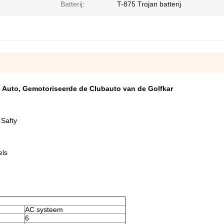
Batterij:
T-875 Trojan batterij
e Auto, Gemotoriseerde de Clubauto van de Golfkar
 Safty
els
AC systeem
6