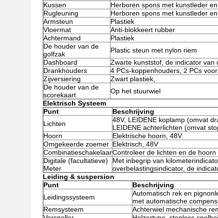
Kussen
Herboren spons met kunstleder en
Rugleuning
Herboren spons met kunstleder en 
Armsteun
Plastiek
Vloermat
Anti-blokkeert rubber
Achtermand
Plastiek
De houder van de
Plastic steun met nylon riem
golfzak
Dashboard
Zwarte kunststof, de indicator van 
Drankhouders
4 PCs-koppenhouders, 2 PCs voor 
Zijversiering
Zwart plastiek,
De houder van de
Op het stuurwiel
scorekaart
Elektrisch Systeem
Punt
Beschrijving
48V, LEIDENE koplamp (omvat draai
Lichten
LEIDENE achterlichten (omvat stopl
Hoorn
Elektrische hoorn, 48V
Omgekeerde zoemer
Elektrisch, 48V
Combinatieschakelaar
Controleer de lichten en de hoorn
Digitale (facultatieve)
Met inbegrip van kilometerindicator
Meter
overbelastingsindicator, de indic
Leiding & suspersion
Punt
Beschrijving
Automatisch rek en pignonl
Leidingssysteem
met automatische compensa
Remsysteem
Achterwiel mechanische re
Versneller
Holzertype, stepless snelh