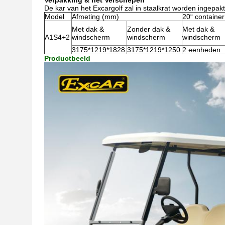
Verpakking & het Verschepen
De kar van het Excargolf zal in staalkrat worden ingepakt
Model
Afmeting (mm)
20“ container
Met dak &
Zonder dak &
Met dak &
A1S4+2
windscherm
windscherm
windscherm
3175*1219*1828
3175*1219*1250
2 eenheden
Productbeeld