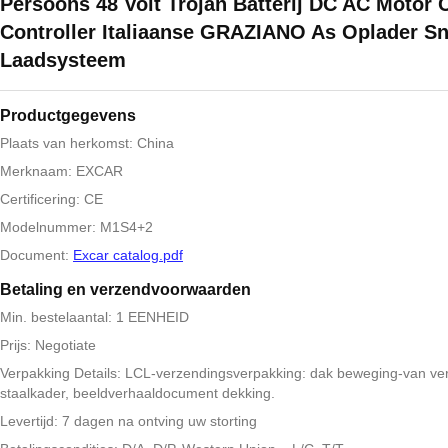
Persoons 48 Volt Trojan Batterij DC AC Motor C
Controller Italiaanse GRAZIANO As Oplader Sn
Laadsysteem
Productgegevens
Plaats van herkomst: China
Merknaam: EXCAR
Certificering: CE
Modelnummer: M1S4+2
Document:
Excar catalog.pdf
Betaling en verzendvoorwaarden
Min. bestelaantal: 1 EENHEID
Prijs: Negotiate
Verpakking Details: LCL-verzendingsverpakking: dak beweging-van ve
staalkader, beeldverhaaldocument dekking.
Levertijd: 7 dagen na ontving uw storting