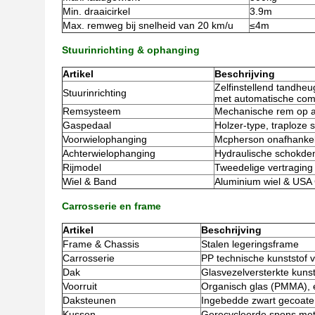
Min. draaicirkel
3.9m
Max. remweg bij snelheid van 20 km/u
≤4m
Stuurinrichting & ophanging
Artikel
Beschrijving
Zelfinstellend tandhe
Stuurinrichting
met automatische com
Remsysteem
Mechanische rem op a
Gaspedaal
Holzer-type, traploze 
Voorwielophanging
Mcpherson onafhankel
Achterwielophanging
Hydraulische schokde
Rijmodel
Tweedelige vertraging 
Wiel & Band
Aluminium wiel & USA C
Carrosserie en frame
Artikel
Beschrijving
Frame & Chassis
Stalen legeringsframe
Carrosserie
PP technische kunststof v
Dak
Glasvezelversterkte kunst
Voorruit
Organisch glas (PMMA), é
Daksteunen
Ingebedde zwart gecoate s
Kussen
Gerecycleerde spons met