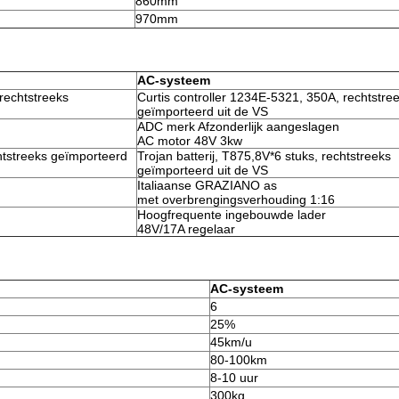
860mm
970mm
AC-systeem
rechtstreeks
Curtis controller 1234E-5321, 350A, rechtstre
geïmporteerd uit de VS
ADC merk Afzonderlijk aangeslagen
AC motor 48V 3kw
chtstreeks geïmporteerd
Trojan batterij, T875,8V*6 stuks, rechtstreeks
geïmporteerd uit de VS
Italiaanse GRAZIANO as
met overbrengingsverhouding 1:16
Hoogfrequente ingebouwde lader
48V/17A regelaar
AC-systeem
6
25%
45km/u
80-100km
8-10 uur
300kg