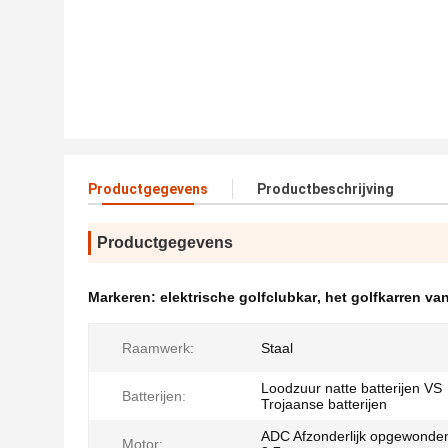
Productgegevens
Productbeschrijving
Productgegevens
Markeren:
elektrische golfclubkar
,
het golfkarren va
Raamwerk:
Staal
Loodzuur natte batterijen VS
Batterijen:
Trojaanse batterijen
ADC Afzonderlijk opgewonde
Motor: