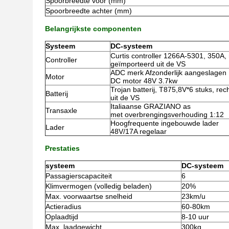
Spoorbreedte voor (mm)
Spoorbreedte achter (mm)
Belangrijkste componenten
Systeem
DC-systeem
Curtis controller 1266A-5301, 350A, 
Controller
geïmporteerd uit de VS
ADC merk Afzonderlijk aangeslagen
Motor
DC motor 48V 3.7kw
Trojan batterij, T875,8V*6 stuks, re
Batterij
uit de VS
Italiaanse GRAZIANO as
Transaxle
met overbrengingsverhouding 1:12
Hoogfrequente ingebouwde lader
Lader
48V/17A regelaar
Prestaties
systeem
DC-systeem
Passagierscapaciteit
6
Klimvermogen (volledig beladen)
20%
Max. voorwaartse snelheid
23km/u
Actieradius
60-80km
Oplaadtijd
8-10 uur
Max. laadgewicht
300kg