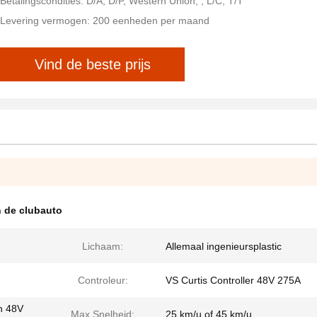
Betalingscondities: D/A, D/P, Western Union, , L/C, T/T
Levering vermogen: 200 eenheden per maand
Vind de beste prijs
n de clubauto
Lichaam:
Allemaal ingenieursplastic
Controleur:
VS Curtis Controller 48V 275A
n 48V
Max.Snelheid:
25 km/u of 45 km/u