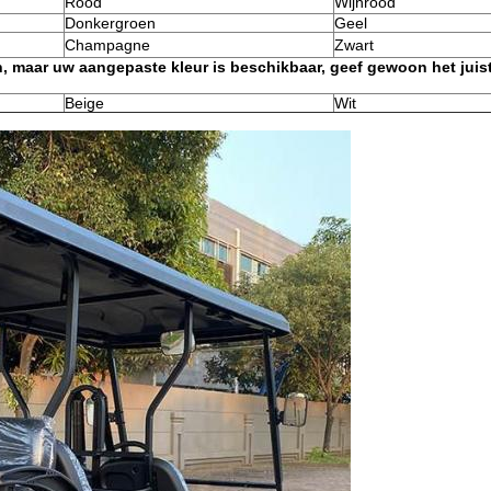
Rood
Wijnrood
Donkergroen
Geel
Champagne
Zwart
en, maar uw aangepaste kleur is beschikbaar, geef gewoon het jui
Beige
Wit