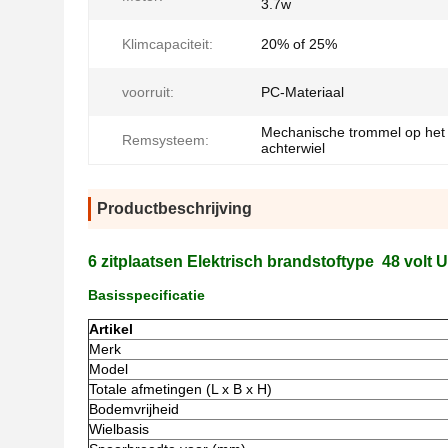
3.7w
Klimcapaciteit:
20% of 25%
voorruit:
PC-Materiaal
Mechanische trommel op het
Remsysteem:
achterwiel
Productbeschrijving
6 zitplaatsen Elektrisch brandstoftype 48 volt U
Basisspecificatie
Artikel
Merk
Model
Totale afmetingen (L x B x H)
Bodemvrijheid
Wielbasis