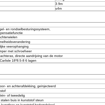
3.9m
≤4m
ugel- en rondselbesturingssysteem,
pensatiefunctie
chterwielen
snelheidsverandering
ijke veerophanging
mper met schroefveer
achteras, directe aandrijving van de motor
arlisle 18*8.5-8 6 lagen
oor- en achterafdekking, geïnjecteerd
stof
én- of tweedelig
talen buis in kunststof steun
 kunstleer en kunststof bodemdeksel