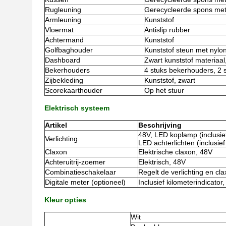
Rugleuning
Gerecycleerde spons met 
Armleuning
Kunststof
Vloermat
Antislip rubber
Achtermand
Kunststof
Golfbaghouder
Kunststof steun met nylo
Dashboard
Zwart kunststof materiaal, 
Bekerhouders
4 stuks bekerhouders, 2 s
Zijbekleding
Kunststof, zwart
Scorekaarthouder
Op het stuur
Elektrisch systeem
Artikel
Beschrijving
48V, LED koplamp (inclusief 
Verlichting
LED achterlichten (inclusief
Claxon
Elektrische claxon, 48V
Achteruitrij-zoemer
Elektrisch, 48V
Combinatieschakelaar
Regelt de verlichting en cl
Digitale meter (optioneel)
Inclusief kilometerindicator
Kleur opties
Wit