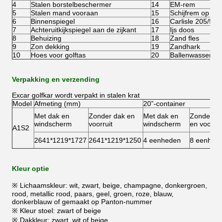
4
Stalen borstelbeschermer
14
EM-rem
5
Stalen mand vooraan
15
Schijfrem op vie
6
Binnenspiegel
16
Carlisle 205/50-
7
Achteruitkijkspiegel aan de zijkant
17
Ijs doos
8
Behuizing
18
Zand fles
9
Zon dekking
19
Zandhark
10
Hoes voor golftas
20
Ballenwasser
Verpakking en verzending
Excar golfkar wordt verpakt in stalen krat
Model
Afmeting (mm)
20”-container
Met dak en
Zonder dak en
Met dak en
Zonder d
windscherm
voorruit
windscherm
en voorrui
A1S2
2641*1219*1727
2641*1219*1250
4 eenheden
8 eenhed
Kleur optie
※ Lichaamskleur: wit, zwart, beige, champagne, donkergroen,
rood, metallic rood, paars, geel, groen, roze, blauw,
donkerblauw of gemaakt op Panton-nummer
※ Kleur stoel: zwart of beige
※ Dakkleur: zwart, wit of beige