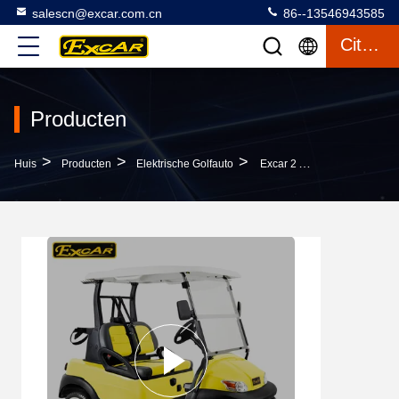
salescn@excar.com.cn
86--13546943585
Citaat
Producten
>
>
>
Huis
Producten
Elektrische Golfauto
Excar 2 Auto Van Het Zetels De Gele Elektrische Golf Met Schijfrem/Trojan Batterij