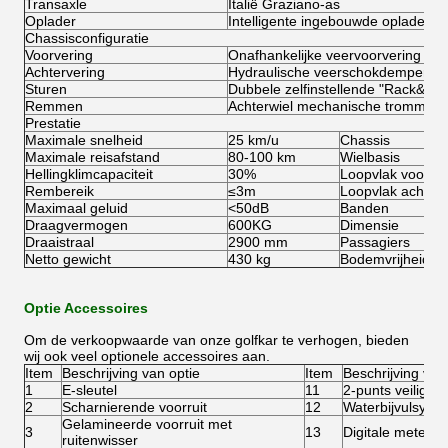
Transaxle
Italië Graziano-as
Oplader
Intelligente ingebouwde oplader
Chassisconfiguratie
Voorvering
Onafhankelijke veervoorvering
Achtervering
Hydraulische veerschokdempers
Sturen
Dubbele zelfinstellende "Rack&Pini
Remmen
Achterwiel mechanische trommelr
Prestatie
Maximale snelheid
25 km/u
Chassis
Maximale reisafstand
80-100 km
Wielbasis
Hellingklimcapaciteit
30%
Loopvlak voorwie
Rembereik
≤3m
Loopvlak achterw
Maximaal geluid
<50dB
Banden
Draagvermogen
600KG
Dimensie
Draaistraal
2900 mm
Passagiers
Netto gewicht
430 kg
Bodemvrijheid
Optie Accessoires
Om de verkoopwaarde van onze golfkar te verhogen, bieden
wij ook veel optionele accessoires aan.
Item
Beschrijving van optie
Item
Beschrijving van
1
E-sleutel
11
2-punts veilighe
2
Scharnierende voorruit
12
Waterbijvulsyste
Gelamineerde voorruit met
3
13
Digitale meter
ruitenwisser