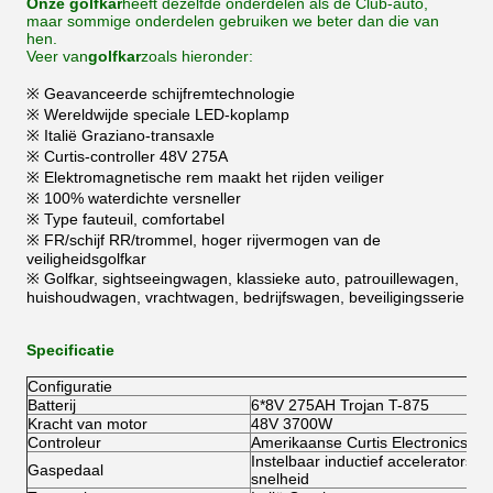
Onze golfkar
heeft dezelfde onderdelen als de Club-auto,
maar sommige onderdelen gebruiken we beter dan die van
hen.
Veer van
golfkar
zoals hieronder:
※ Geavanceerde schijfremtechnologie
※ Wereldwijde speciale LED-koplamp
※ Italië Graziano-transaxle
※ Curtis-controller 48V 275A
※ Elektromagnetische rem maakt het rijden veiliger
※ 100% waterdichte versneller
※ Type fauteuil, comfortabel
※ FR/schijf RR/trommel, hoger rijvermogen van de
veiligheidsgolfkar
※ Golfkar, sightseeingwagen, klassieke auto, patrouillewagen,
huishoudwagen, vrachtwagen, bedrijfswagen, beveiligingsserie
Specificatie
Configuratie
Batterij
6*8V 275AH Trojan T-875
Kracht van motor
48V 3700W
Controleur
Amerikaanse Curtis Electronics-con
Instelbaar inductief acceleratorsy
Gaspedaal
snelheid