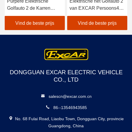
Purpere Elektrische
Elektrische het Golfauto 2
Golfauto 2 de Karren
van EXCAR Persoons48v
Trojan Batterij van het
Trojan Batterij/Curtis
Passagiers Elektrische
Controlemechanisme
Vind de beste prijs
Vind de beste prijs
Golf
DONGGUAN EXCAR ELECTRIC VEHICLE
CO., LTD
salescn@excar.com.cn
86--13546943585
No. 68 Fulai Road, Liaobu Town, Dongguan City, provincie
Guangdong, China