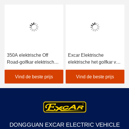
350A elektrische Off
Excar Elektrische
Road-golfkar elektrische
elektrische het golfkar van
elektrische het golfkar met
de Jachtkarren voor de
4 wielen met fouten van
jacht de karren van het de
Vind de beste prijs
Vind de beste prijs
de de jachtaandrijving
jachtgolf
DONGGUAN EXCAR ELECTRIC VEHICLE