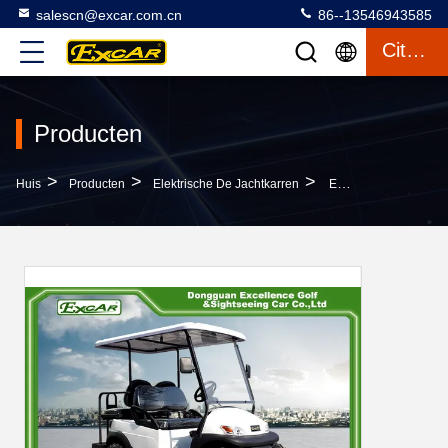
salescn@excar.com.cn
86--13546943585
Citaat
Producten
>
>
>
Huis
Producten
Elektrische De Jachtkarren
EXCAR 48V 2 Van Het De Jachtgolf Van Seater Elektrische De Karren Intelligente Lader Aan Boord