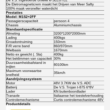
De V.S. Ingevoerde Unieke e-SLEUTEL
De Eletromagneticrem maakt het Drijven van Meer Safty
100% maak versneller waterdicht
Prestaties
Model: M1S2+2FF
Passagierscapaciteit
persoon 4
Chassis
Aluminiumchassis
Standaardspecificatie
Afmeting
3200*1200*2000mm
Lading
400kgs
Groadontruiming
150mm
F/R verre band
860/970mm
Wielbasis
1670mm
Netto ex gewicht (. Sla)
400kg
Het beklimmen van capaciteit
30%
Duurzaamheidsafstand in
80100km
mijlen
Maximum voorwaartse
35km/h
snelheid
Aandrijvingssysteem
Motor
48V 3.7KW de V.S. ADC
Batterij
De V.S. Trojan t-875 6*8V
Lader
KN buitenboordlader
Tranaxle
Italiaanse het toestelverhouding 
Controlemechanisme
Curtis controlemechanisme 48V 40
Productdetails