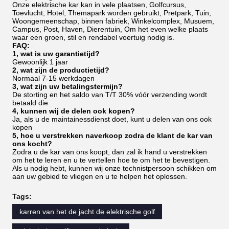
Onze elektrische kar kan in vele plaatsen, Golfcursus,
Toevlucht, Hotel, Themapark worden gebruikt, Pretpark, Tuin,
Woongemeenschap, binnen fabriek, Winkelcomplex, Musuem,
Campus, Post, Haven, Dierentuin, Om het even welke plaats
waar een groen, stil en rendabel voertuig nodig is.
FAQ:
1, wat is uw garantietijd?
Gewoonlijk 1 jaar
2, wat zijn de productietijd?
Normaal 7-15 werkdagen
3, wat zijn uw betalingstermijn?
De storting en het saldo van T/T 30% vóór verzending wordt
betaald die
4, kunnen wij de delen ook kopen?
Ja, als u de maintainessdienst doet, kunt u delen van ons ook
kopen
5, hoe u verstrekken naverkoop zodra de klant de kar van
ons kocht?
Zodra u de kar van ons koopt, dan zal ik hand u verstrekken
om het te leren en u te vertellen hoe te om het te bevestigen.
Als u nodig hebt, kunnen wij onze technistpersoon schikken om
aan uw gebied te vliegen en u te helpen het oplossen.
Tags:
karren van het de jacht de elektrische golf