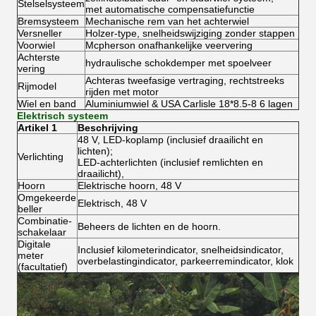
Stelselsysteem
met automatische compensatiefunctie
Bremsysteem
Mechanische rem van het achterwiel
Versneller
Holzer-type, snelheidswijziging zonder stappen
Voorwiel
Mcpherson onafhankelijke veervering
Achterste
hydraulische schokdemper met spoelveer
vering
Achteras tweefasige vertraging, rechtstreeks
Rijmodel
rijden met motor
Wiel en band
Aluminiumwiel & USA Carlisle 18*8.5-8 6 lagen
Elektrisch systeem
Artikel 1
Beschrijving
48 V, LED-koplamp (inclusief draailicht en
lichten);
Verlichting
LED-achterlichten (inclusief remlichten en
draailicht),
Hoorn
Elektrische hoorn, 48 V
Omgekeerde
Elektrisch, 48 V
beller
Combinatie-
Beheers de lichten en de hoorn.
schakelaar
Digitale
Inclusief kilometerindicator, snelheidsindicator,
meter
overbelastingindicator, parkeerremindicator, klok
(facultatief)