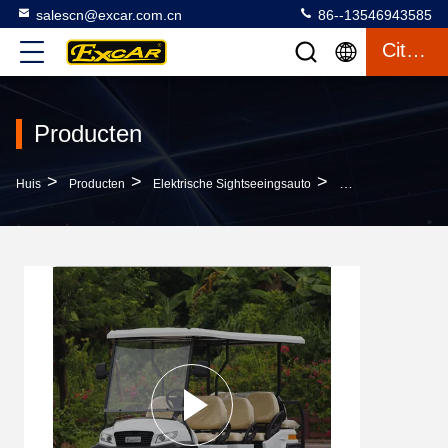
salescn@excar.com.cn
86--13546943585
Citaat
Producten
>
>
>
Huis
Producten
Elektrische Sightseeingsauto
EXCAR 8 Zitplaatse