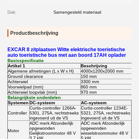
Dak:
Samengesteld materiaal
Productbeschrijving
EXCAR 8 zitplaatsen Witte elektrische toeristische
auto toeristische bus met aan boord 17AH oplader
Basisspecificatie
Artikel 1
Beschrijving
Algemene afmetingen (L x W x H)
4000x1200x2000 mm
Ground clearance
150 mm
Achterwiel
3300 mm
Voorwielpad (mm)
860 mm
Achterwiel loopvlak (mm)
970 mm
Belangrijkste onderdelen
Systemen
DC-systeem
AC-systeem
Curtis-controller 1266A-
Curtis-controller 1234E-
Controller
5301, 275A, rechtstreeks
5321, 275A, rechtstreeks
ingevoerd uit de VS
ingevoerd uit de VS
ADC merk Afzonderlijk
ADC merk Afzonderlijk
opgewonden
opgewonden
Motor
Gelijkstroommotor 48 V
wisselstroommotor 48 V
3,7 kW
5 kW