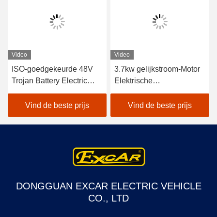
Video
Video
ISO-goedgekeurde 48V
3.7kw gelijkstroom-Motor
Trojan Battery Electric
Elektrische
Sightseeing Passenger
Sightseeingsauto 8 Witte
Car met Curtis Controller
Elektrische de Pendelbus
Vind de beste prijs
Vind de beste prijs
voor energiezuinige
van Seat
werking in buiten
toeristische attracties
DONGGUAN EXCAR ELECTRIC VEHICLE
CO., LTD