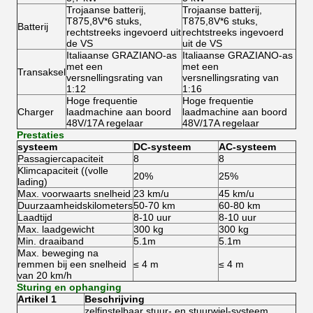
Trojaanse batterij,
Trojaanse batterij,
T875,8V*6 stuks,
T875,8V*6 stuks,
Batterij
rechtstreeks ingevoerd uit
rechtstreeks ingevoerd
de VS
uit de VS
Italiaanse GRAZIANO-as
Italiaanse GRAZIANO-as
met een
met een
Transaksel
versnellingsrating van
versnellingsrating van
1:12
1:16
Hoge frequentie
Hoge frequentie
Charger
laadmachine aan boord
laadmachine aan boord
48V/17A regelaar
48V/17A regelaar
Prestaties
systeem
DC-systeem
AC-systeem
Passagiercapaciteit
8
8
Klimcapaciteit ((volle
20%
25%
lading)
Max. voorwaarts snelheid
23 km/u
45 km/u
Duurzaamheidskilometers
50-70 km
60-80 km
Laadtijd
8-10 uur
8-10 uur
Max. laadgewicht
300 kg
300 kg
Min. draaiband
5.1m
5.1m
Max. beweging na
remmen bij een snelheid
≤ 4 m
≤ 4 m
van 20 km/h
Sturing en ophanging
Artikel 1
Beschrijving
zelfinstelbaar stuur- en stuurwiel-systeem,