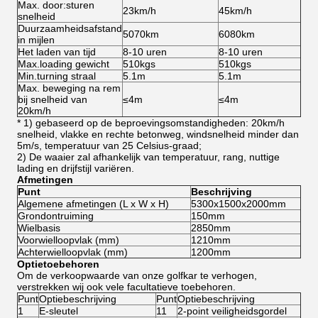
Max. door:sturen
23km/h
45km/h
snelheid
Duurzaamheidsafstand
5070km
6080km
in mijlen
Het laden van tijd
8-10 uren
8-10 uren
Max.loading gewicht
510kgs
510kgs
Min.turning straal
5.1m
5.1m
Max. beweging na rem
bij snelheid van
≤4m
≤4m
20km/h
* 1) gebaseerd op de beproevingsomstandigheden: 20km/h
snelheid, vlakke en rechte betonweg, windsnelheid minder dan
5m/s, temperatuur van 25 Celsius-graad;
2)
De waaier zal afhankelijk van temperatuur, rang, nuttige
lading en drijfstijl variëren.
Afmetingen
Punt
Beschrijving
Algemene afmetingen (L x W x H)
5300x1500x2000mm
Grondontruiming
150mm
Wielbasis
2850mm
Voorwielloopvlak (mm)
1210mm
Achterwielloopvlak (mm)
1200mm
Optietoebehoren
Om de verkoopwaarde van onze golfkar te verhogen,
verstrekken wij ook vele facultatieve toebehoren.
Punt
Optiebeschrijving
Punt
Optiebeschrijving
1
E-sleutel
11
2-point veiligheidsgordel