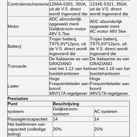
Controlemechanisme
1266A-5301, 350A,
1234E-5321, 350A,
uit de V.S. direct
uit de V.S. direct
wordt ingevoerd die
wordt ingevoerd die
ADC afzonderlijk
ADC afzonderlijk
opgewekt merk
Motor
opgewekt merk
Gelijkstroom-motor
AC motor 48V 5kw
48V 3.7kw
Trojan batterij,
Trojan batterij,
T875,6V*12pcs, uit
T875,6V*12pcs, uit
Batterij
de V.S. direct wordt
de V.S. direct wordt
ingevoerd die
ingevoerd die
De Italiaanse as van
De Italiaanse as van
GRAZIANO
GRAZIANO
Transaxle
met het 1:12 van het
met het 1:16 van het
toestelrantsoen
toestelrantsoen
Hoge
Hoge
Frequentielader aan
Frequentielader aan
Lader
boord
boord
48V/17A regelgever
48V/17A regelgever
Prestaties
Punt
Beschrijving
Gelijkstroom-
systeem
AC systeem
systeem
Passagierscapaciteit
14
14
Het beklimmen van
capaciteit (volledige
20%
25%
lading)