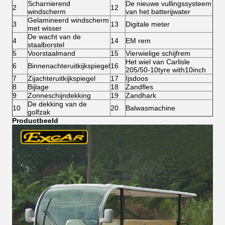
Scharnierend
De nieuwe vullingssysteem
2
12
windscherm
van het batterijwater
Gelamineerd windscherm
3
13
Digitale meter
met wisser
De wacht van de
4
14
EM rem
staalborstel
5
Voorstaalmand
15
Vierwielige schijfrem
Het wiel van Carlisle
6
Binnenachteruitkijkspiegel
16
205/50-10tyre with10inch
7
Zijachteruitkijkspiegel
17
Ijsdoos
8
Bijlage
18
Zandfles
9
Zonneschijndekking
19
Zandhark
De dekking van de
10
20
Balwasmachine
golfzak
Productbeeld