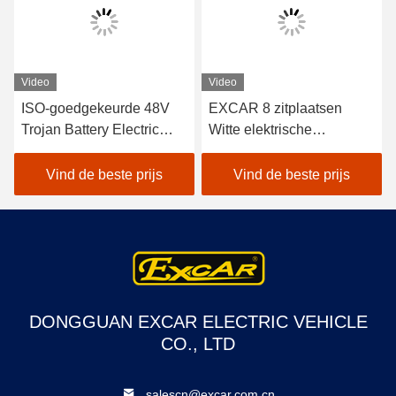
Video
Video
ISO-goedgekeurde 48V
EXCAR 8 zitplaatsen
Trojan Battery Electric
Witte elektrische
Sightseeing Passenger
toeristische bus met een
Car met Curtis Controller
17AH-oplader, geschikt
Vind de beste prijs
Vind de beste prijs
voor energiezuinige
voor stads- en
werking in buiten
resortgebieden
toeristische attracties
DONGGUAN EXCAR ELECTRIC VEHICLE
CO., LTD
salescn@excar.com.cn