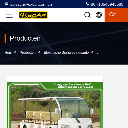
salescn@excar.com.cn
86--13546943585
Citaat
Producten
>
>
>
Huis
Producten
Elektrische Sightseeingsauto
Van De Het Sightse