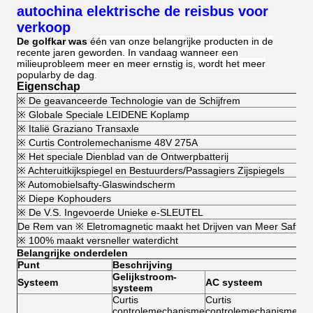
autochina elektrische de reisbus voor
verkoop
De golfkar was
één van onze belangrijke producten in de
recente jaren geworden. In vandaag wanneer een
milieuprobleem meer
en meer
ernstig is, wordt het meer
popularby de dag
.
Eigenschap
※ De geavanceerde Technologie van de Schijfrem
※ Globale Speciale LEIDENE Koplamp
※ Italië Graziano Transaxle
※ Curtis Controlemechanisme 48V 275A
※ Het speciale Dienblad van de Ontwerpbatterij
※ Achteruitkijkspiegel en Bestuurders/Passagiers Zijspiegels
※ Automobielsafty-Glaswindscherm
※ Diepe Kophouders
※ De V.S. Ingevoerde Unieke e-SLEUTEL
De Rem van ※ Eletromagnetic maakt het Drijven van Meer Safty
※ 100% maakt versneller waterdicht
Belangrijke onderdelen
Punt
Beschrijving
Gelijkstroom-
Systeem
AC systeem
systeem
Curtis
Curtis
controlemechanisme
controlemechanisme