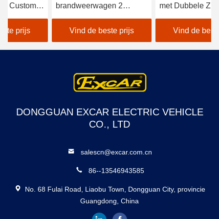
brandweerwagen 2
met Dubbele Zitplaatsen
zitplaatsen CE
48V Lithium Batterij
goedgekeurd met
Vind de beste prijs
Vind de beste prijs
Trojaanse batterij
Elektrische golfkarren
DONGGUAN EXCAR ELECTRIC VEHICLE
CO., LTD
salescn@excar.com.cn
86--13546943585
No. 68 Fulai Road, Liaobu Town, Dongguan City, provincie
Guangdong, China