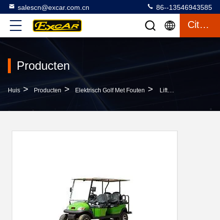
salescn@excar.com.cn
86--13546943585
Citaat
Producten
>
>
>
Huis
Producten
Elektrisch Golf Met Fouten
Lifted 4 Seats 2 Rears Electric Golf Buggy Lithium Battery Accessories Customizable