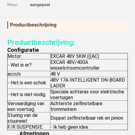
Kleur:
aangepast
Productbeschrijving
Productbeschrijving:
Configuratie
Motor:
EXCAR 48V 5KW (((AC)
EXCAR 48V/400A
- Wat is er?
wisselstroomcontroller
accu's
48 V
48V 17A INTELLIGENT ON-BOARD
- Het is een schok.
LADER
Speciale achteras voor elektrische
- Het is niet nodig.
voertuigen
Vervaardiging van
Achterste zelfinstelbare
een voertuig:
trommelrem
Sturing van de
Doppel zelfinstelbaar rek en pinion
stuurwiel:
F/R SUSPENSIE:
- Ik heb geen idee.
Afmetingen