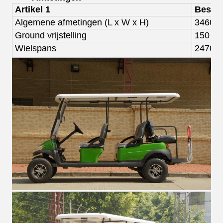
Artikel 1
Beschr
Algemene afmetingen (
L x W x H)
3460
x
Gro
und vrijstelling
150 m
Wielspans
2470 