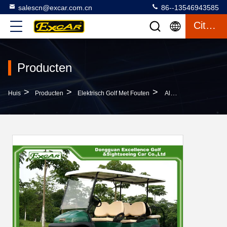
salescn@excar.com.cn
86--13546943585
Citaat
Producten
>
>
>
Huis
Producten
Elektrisch Golf Met Fouten
Aluminiumchassis 6 Golf Met Fouten Van De De Clubauto Van Het Passagiersgolf Het Elektrische Met Fouten