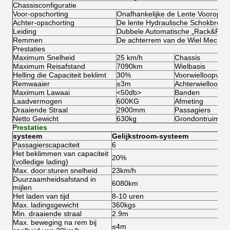
Chassisconfiguratie
Voor-opschorting
Onafhankelijke de Lente Vooropsch
Achter-opschorting
De lente Hydraulische Schokbreke
Leiding
Dubbele Automatische „Rack&Pinio
Remmen
De achterrem van de Wiel Mechan
Prestaties
Maximum Snelheid
25 km/h
Chassis
Maximum Reisafstand
7090km
Wielbasis
Helling die Capaciteit beklimt
30%
Voorwielloopvlak
Remwaaier
≤3m
Achterwielloopvl
Maximum Lawaai
<50db>
Banden
Laadvermogen
600KG
Afmeting
Draaiende Straal
2900mm
Passagiers
Netto Gewicht
630kg
Grondontruiming
Prestaties
systeem
Gelijkstroom-systeem
Passagierscapaciteit
6
Het beklimmen van capaciteit
20%
(volledige lading)
Max. door:sturen snelheid
23km/h
Duurzaamheidsafstand in
6080km
mijlen
Het laden van tijd
8-10 uren
Max. ladingsgewicht
360kgs
Min. draaiende straal
2.9m
Max. beweging na rem bij
≤4m