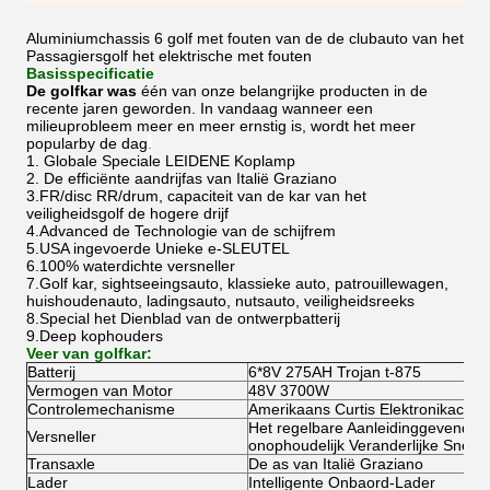
Aluminiumchassis 6 golf met fouten van de de clubauto van het
Passagiersgolf het elektrische met fouten
Basisspecificatie
De golfkar was
één van onze belangrijke producten in de
recente jaren geworden. In vandaag wanneer een
milieuprobleem meer en meer ernstig is, wordt het meer
popularby de dag
.
1. Globale Speciale LEIDENE Koplamp
2. De efficiënte aandrijfas van Italië Graziano
3.FR/disc RR/drum, capaciteit van de kar van het
veiligheidsgolf de hogere drijf
4.Advanced de Technologie van de schijfrem
5.USA ingevoerde Unieke e-SLEUTEL
6.100% waterdichte versneller
7.Golf kar, sightseeingsauto, klassieke auto, patrouillewagen,
huishoudenauto, ladingsauto, nutsauto, veiligheidsreeks
8.Special het Dienblad van de ontwerpbatterij
9.Deep kophouders
Veer van golfkar:
Batterij
6*8V 275AH Trojan t-875
Vermogen van Motor
48V 3700W
Controlemechanisme
Amerikaans Curtis Elektronikacon
Het regelbare Aanleidinggevende 
Versneller
onophoudelijk Veranderlijke Snelhe
Transaxle
De as van Italië Graziano
Lader
Intelligente Onbaord-Lader