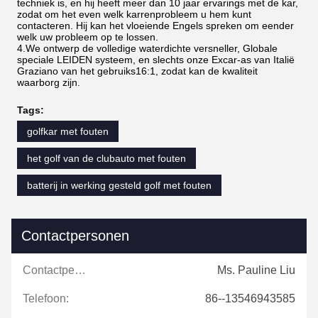
techniek is, en hij heeft meer dan 10 jaar ervarings met de kar,
zodat om het even welk karrenprobleem u hem kunt
contacteren. Hij kan het vloeiende Engels spreken om eender
welk uw probleem op te lossen.
4.We ontwerp de volledige waterdichte versneller, Globale
speciale LEIDEN systeem, en slechts onze Excar-as van Italië
Graziano van het gebruiks16:1, zodat kan de kwaliteit
waarborg zijn.
Tags:
golfkar met fouten
het golf van de clubauto met fouten
batterij in werking gesteld golf met fouten
Contactpersonen
Contactpersonen:
Ms. Pauline Liu
Telefoon:
86--13546943585