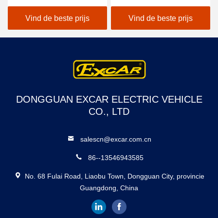
zitplaatsen CE
Lithium Battery
goedgekeurd met
Accessories
Vind de beste prijs
Vind de beste prijs
Trojaanse batterij
Customizable
Elektrische golfkarren
DONGGUAN EXCAR ELECTRIC VEHICLE
CO., LTD
salescn@excar.com.cn
86--13546943585
No. 68 Fulai Road, Liaobu Town, Dongguan City, provincie
Guangdong, China