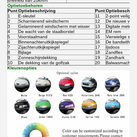
snelheid van 20km/h
Optietoebehoren
Punt
Optiebeschrijving
Punt
Optiebeschrijv
1
E-sleutel
11
2-point veilighe
2
Scharnierend windscherm
12
De nieuwe vulli
3
Gelamineerd windscherm met wisser
13
Digitale meter
4
De wacht van de staalborstel
14
EM rem
5
Voorstaalmand
15
Vierwielige schi
6
Binnenachteruitkijkspiegel
16
De bandwith10in
7
Zijachteruitkijkspiegel
17
Ijsdoos
8
Bijlage
18
Zandfles
9
Zonneschijndekking
19
Zandhark
10
De dekking van de golfzak
20
Balwasmachine
Kleurenopties