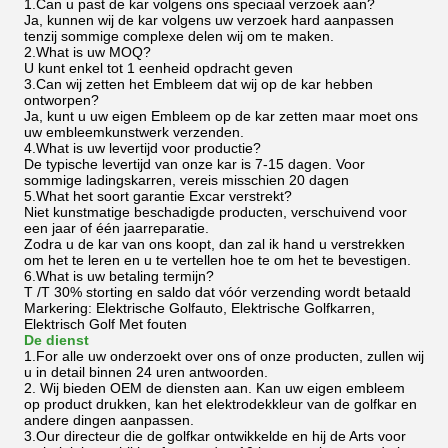
1.Can u past de kar volgens ons speciaal verzoek aan?
Ja, kunnen wij de kar volgens uw verzoek hard aanpassen
tenzij sommige complexe delen wij om te maken.
2.What is uw MOQ?
U kunt enkel tot 1 eenheid opdracht geven
3.Can wij zetten het Embleem dat wij op de kar hebben
ontworpen?
Ja, kunt u uw eigen Embleem op de kar zetten maar moet ons
uw embleemkunstwerk verzenden.
4.What is uw levertijd voor productie?
De typische levertijd van onze kar is 7-15 dagen. Voor
sommige ladingskarren, vereis misschien 20 dagen
5.What het soort garantie Excar verstrekt?
Niet kunstmatige beschadigde producten, verschuivend voor
een jaar of één jaarreparatie.
Zodra u de kar van ons koopt, dan zal ik hand u verstrekken
om het te leren en u te vertellen hoe te om het te bevestigen.
6.What is uw betaling termijn?
T /T 30% storting en saldo dat vóór verzending wordt betaald
Markering: Elektrische Golfauto, Elektrische Golfkarren,
Elektrisch Golf Met fouten
De dienst
1.For alle uw onderzoekt over ons of onze producten, zullen wij
u in detail binnen 24 uren antwoorden.
2. Wij bieden OEM de diensten aan. Kan uw eigen embleem
op product drukken, kan het elektrodekkleur van de golfkar en
andere dingen aanpassen.
3.Our directeur die de golfkar ontwikkelde en hij de Arts voor