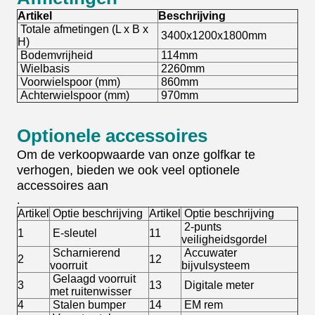
Artikel
Beschrijving
Totale afmetingen (L x B x
3400x1200x1800mm
H)
Bodemvrijheid
114mm
Wielbasis
2260mm
Voorwielspoor (mm)
860mm
Achterwielspoor (mm)
970mm
Optionele accessoires
Om de verkoopwaarde van onze golfkar te
verhogen, bieden we ook veel optionele
accessoires aan
.
Artikel
Optie beschrijving
Artikel
Optie beschrijving
2-punts
1
E-sleutel
11
veiligheidsgordel
Scharnierend
Accuwater
2
12
voorruit
bijvulsysteem
Gelaagd voorruit
3
13
Digitale meter
met ruitenwisser
4
Stalen bumper
14
EM rem