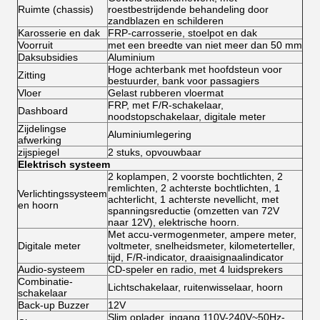
Ruimte (chassis)
roestbestrijdende behandeling door
zandblazen en schilderen
Karosserie en dak
FRP-carrosserie, stoelpot en dak
Voorruit
met een breedte van niet meer dan 50 mm
Daksubsidies
Aluminium
Hoge achterbank met hoofdsteun voor
Zitting
bestuurder, bank voor passagiers
Vloer
Gelast rubberen vloermat
FRP, met F/R-schakelaar,
Dashboard
noodstopschakelaar, digitale meter
Zijdelingse
Aluminiumlegering
afwerking
zijspiegel
2 stuks, opvouwbaar
Elektrisch systeem
2 koplampen, 2 voorste bochtlichten, 2
remlichten, 2 achterste bochtlichten, 1
Verlichtingssysteem
achterlicht, 1 achterste nevellicht, met
en hoorn
spanningsreductie (omzetten van 72V
naar 12V), elektrische hoorn.
Met accu-vermogenmeter, ampere meter,
Digitale meter
voltmeter, snelheidsmeter, kilometerteller,
tijd, F/R-indicator, draaisignaalindicator
Audio-systeem
CD-speler en radio, met 4 luidsprekers
Combinatie-
Lichtschakelaar, ruitenwisselaar, hoorn
schakelaar
Back-up Buzzer
12V
Slim oplader, ingang 110V-240V~50Hz-