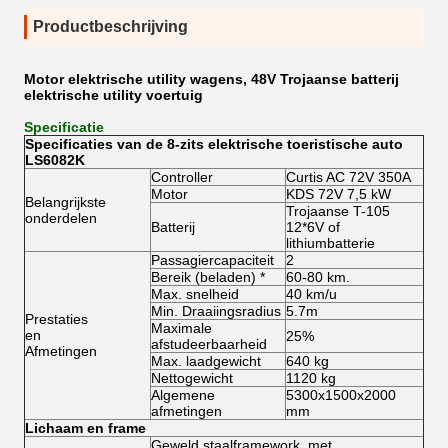
Productbeschrijving
Motor elektrische utility wagens, 48V Trojaanse batterij
elektrische utility voertuig
Specificatie
Specificaties van de 8-zits elektrische toeristische auto
LS6082K
Controller
Curtis AC 72V 350A
Motor
KDS 72V 7,5 kW
Belangrijkste
Trojaanse T-105
onderdelen
Batterij
12*6V of
lithiumbatterie
Passagiercapaciteit
2
Bereik (beladen) *
60-80 km.
Max. snelheid
40 km/u
Min. Draaiingsradius
5.7m
Prestaties
Maximale
en
25%
afstudeerbaarheid
Afmetingen
Max. laadgewicht
640 kg
Nettogewicht
1120 kg
Algemene
5300x1500x2000
afmetingen
mm
Lichaam en frame
Geweld staalframework, met