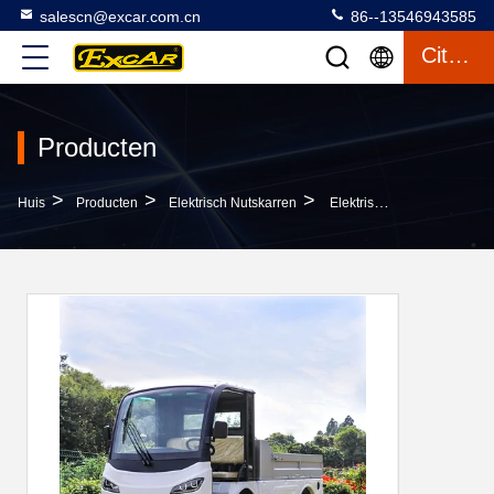
salescn@excar.com.cn
86--13546943585
Citaat
Producten
>
>
>
Huis
Producten
Elektrisch Nutskarren
Elektrisch Nutskarren, Trojan De Batterij Of Van De Lithiumbatterij Karren Van 72V