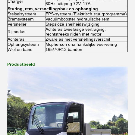
Charger
60Hz, uitgang 72V, 17A
Sturing, rem, versnellingsbak en ophanging
Stelselsysteem
EPS-systeem (Elektrisch stuurprogramma)
Bremsysteem
Vacuümbooster hydraulische rem
Versneller
Stepsloze snelheidswijziging
Achteras tweefasige vertraging,
Rijmodus
rechtstreeks rijden met motor
Achteras
Zware as met versnellingsverschil
Ophangsysteem
Mcpherson onafhankelijke veervering
Wiel en band
165/70R13 banden
Productbeeld