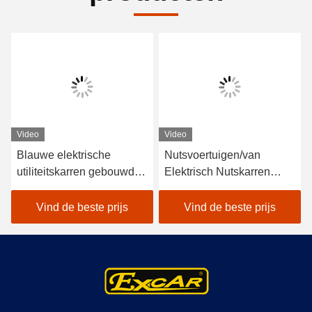
Video
Video
Blauwe elektrische
Nutsvoertuigen/van
utiliteitskarren gebouwd
Elektrisch Nutskarren
met hoogfrequente 48v
350A de V.S. Curties
3,7kw regelaars en Curtis
Controlemechanisme op
Vind de beste prijs
Vind de beste prijs
controllers voor een
batterijen
soepele rijervaring