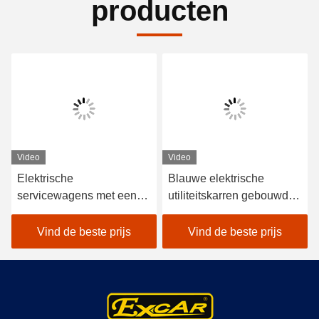
producten
Video
Video
Elektrische
Blauwe elektrische
servicewagens met een
utiliteitskarren gebouwd
48V Trojaanse batterij en
met hoogfrequente 48v
een laadcapaciteit van
3,7kw regelaars en Curtis
Vind de beste prijs
Vind de beste prijs
600 kg geschikt voor
controllers voor een
hotels en golfclubs
soepele rijervaring