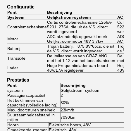
Configuratie
Punt
Beschrijving
Systeem
Gelijkstroom-systeem
AC sy
Curtis controlemechanisme 1266A-
Curtis
Controlemechanisme
5201, 275A, die uit de V.S. direct
5221, 2
wordt ingevoerd
wordt 
ADC afzonderlijk opgewekt merk
ADC af
Motor
Gelijkstroom-motor 48V 3.7kw
AC mot
Trojan batterij, T875,8V*6pcs, die uit
Trojan 
Batterij
de V.S. direct wordt ingevoerd
de V.S.
De Italiaanse as van GRAZIANO
De Ita
Transaxle
met het 1:12 van het toestelrantsoen
met het
Hoge Frequentielader aan boord
Hoge F
Lader
48V/17A regelgever
48V/17
Prestaties
Punt
Beschrijving
systeem
Gelijkstroom-systeem
A
Passagierscapaciteit
2
2
Het beklimmen van
30%
3
capaciteit (volledige lading)
Max. door:sturen snelheid
23km/h
4
Duurzaamheidsafstand in
7090km
8
mijlen
Hoorn
Elektrische hoorn, 48V
Omgekeerde zoemer
Elektrisch, 48V