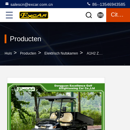
salescn@excar.com.cn
86--13546943585
Citaat
Producten
>
>
>
Huis
Producten
Elektrisch Nutskarren
A1H2 Zwarte Van Het Elektrische Nutskarren Van De Ladingsvracht Het Nutsvoertuigen Op Batterijen