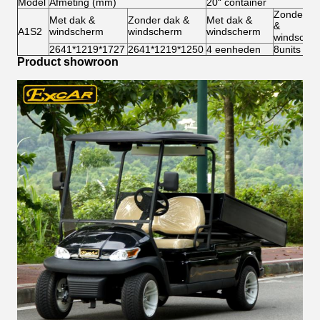
Model
Afmeting (mm)
20“ container
Zonder d
Met dak &
Zonder dak &
Met dak &
&
A1S2
windscherm
windscherm
windscherm
windsche
2641*1219*1727
2641*1219*1250
4 eenheden
8units
Product showroon