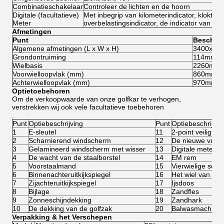
Combinatieschakelaar
Controleer de lichten en de hoorn
Digitale (facultatieve)
Met inbegrip van kilometerindicator, klokt de
Meter
overbelastingsindicator, de indicator van de
Afmetingen
Punt
Beschrij
Algemene afmetingen (L x W x H)
3400x12
Grondontruiming
114mm
Wielbasis
2260mm
Voorwielloopvlak (mm)
860mm
Achterwielloopvlak (mm)
970mm
Optietoebehoren
Om de verkoopwaarde van onze golfkar te verhogen,
verstrekken wij ook vele facultatieve toebehoren
.
Punt
Optiebeschrijving
Punt
Optiebeschrijvin
1
E-sleutel
11
2-point veilighei
2
Scharnierend windscherm
12
De nieuwe vullin
3
Gelamineerd windscherm met wisser
13
Digitale meter
4
De wacht van de staalborstel
14
EM rem
5
Voorstaalmand
15
Vierwielige schij
6
Binnenachteruitkijkspiegel
16
Het wiel van Car
7
Zijachteruitkijkspiegel
17
Ijsdoos
8
Bijlage
18
Zandfles
9
Zonneschijndekking
19
Zandhark
10
De dekking van de golfzak
20
Balwasmachine
Verpakking & het Verschepen