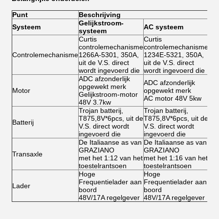
Punt
Beschrijving
Gelijkstroom-
Systeem
AC systeem
systeem
Curtis
Curtis
controlemechanisme
controlemechanisme
Controlemechanisme
1266A-5301, 350A,
1234E-5321, 350A,
uit de V.S. direct
uit de V.S. direct
wordt ingevoerd die
wordt ingevoerd die
ADC afzonderlijk
ADC afzonderlijk
opgewekt merk
Motor
opgewekt merk
Gelijkstroom-motor
AC motor 48V 5kw
48V 3.7kw
Trojan batterij,
Trojan batterij,
T875,8V*6pcs, uit de
T875,8V*6pcs, uit de
Batterij
V.S. direct wordt
V.S. direct wordt
ingevoerd die
ingevoerd die
De Italiaanse as van
De Italiaanse as van
GRAZIANO
GRAZIANO
Transaxle
met het 1:12 van het
met het 1:16 van het
toestelrantsoen
toestelrantsoen
Hoge
Hoge
Frequentielader aan
Frequentielader aan
Lader
boord
boord
48V/17A regelgever
48V/17A regelgever