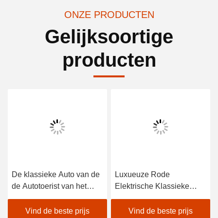
ONZE PRODUCTEN
Gelijksoortige
producten
De klassieke Auto van de
Luxueuze Rode
de Autotoerist van het
Elektrische Klassieke
Ontwerp Rode
Auto's 4 van G1S8 Rij
Uitstekende Golf met
voor Passagier 8
Vind de beste prijs
Vind de beste prijs