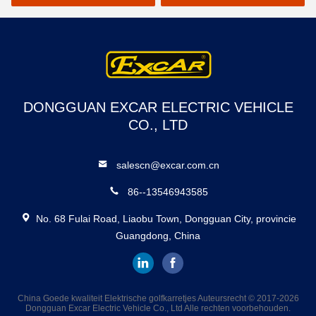
Goedgekeurd Ce
DONGGUAN EXCAR ELECTRIC VEHICLE
CO., LTD
salescn@excar.com.cn
86--13546943585
No. 68 Fulai Road, Liaobu Town, Dongguan City, provincie
Guangdong, China
China Goede kwaliteit Elektrische golfkarretjes Auteursrecht © 2017-2026
Dongguan Excar Electric Vehicle Co., Ltd Alle rechten voorbehouden.