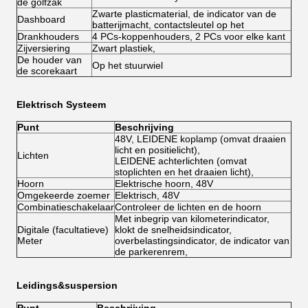
de golfzak
Zwarte plasticmaterial, de indicator van de
Dashboard
batterijmacht, contactsleutel op het
Drankhouders
4 PCs-koppenhouders, 2 PCs voor elke kant
Zijversiering
Zwart plastiek,
De houder van
Op het stuurwiel
de scorekaart
Elektrisch Systeem
Punt
Beschrijving
48V, LEIDENE koplamp (omvat draaien
licht en positielicht),
Lichten
LEIDENE achterlichten (omvat
stoplichten en het draaien licht),
Hoorn
Elektrische hoorn, 48V
Omgekeerde zoemer
Elektrisch, 48V
Combinatieschakelaar
Controleer de lichten en de hoorn
Met inbegrip van kilometerindicator,
Digitale (facultatieve)
klokt de snelheidsindicator,
Meter
overbelastingsindicator, de indicator van
de parkerenrem,
Leidings&suspersion