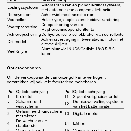
Punt
Beschrijving
Automatisch rek en pignonleidingssysteem,
Leidingssysteem
met automatische compensatiefunctie
Remsysteem
Achterwiel mechanische rem
Versneller
Holzertype, stepless snelheidsverandering
De opschorting van de
Vooropschorting
Mcphersonindependentlente
Achteropschorting
De hydraulische schokbreker van de rollente
Achterasvertraging in twee stadia, motor het
Drijfmodel
directe drijven
Aluminiumwiel &USA Carlisle 18*8.5-8 6
Wiel &Tyre
lagen
Optietoebehoren
Om de verkoopwaarde van onze golfkar te verhogen,
verstrekken wij ook vele facultatieve toebehoren.
Punt
Optiebeschrijving
Punt
Optiebeschrijving
1
E-sleutel
11
2-point veiligheidsgordel
Scharnierend
De nieuwe vullingssysteem
2
12
windscherm
van het batterijwater
Gelamineerd windscherm
3
13
Digitale meter
met wisser
De wacht van de
4
14
EM rem
staalborstel
5
Voorstaalmand
15
Vierwielige schijfrem