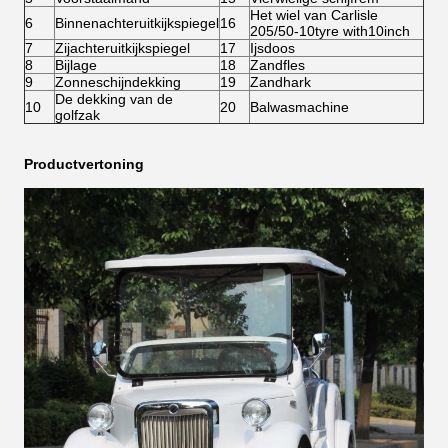
Het wiel van Carlisle
6
Binnenachteruitkijkspiegel
16
205/50-10tyre with10inch
7
Zijachteruitkijkspiegel
17
Ijsdoos
8
Bijlage
18
Zandfles
9
Zonneschijndekking
19
Zandhark
De dekking van de
10
20
Balwasmachine
golfzak
Productvertoning