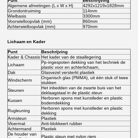
Punt
Beschrijving
Algemene afmetingen (L x W x H)
4292x1219x1828mm
Grondontruiming
114mm
Wielbasis
3300mm
Voorwielloopvlak (mm)
860mm
Achterwielloopvlak (mm)
970mm
Lichaam en Kader
Punt
Beschrijving
Kader & Chassis
Het kader van de staallegering
Pp-ingespoten dekking van het techniek de
Lichaam
plastic voor en achterlichaam,
Dak
Glasvezel versterkt plastiek
Organisch glas (PMMA), uit één stuk of twee
Windscherm
stukken
Het inbedden van de zwarte buis van het
Steunen
deklaagstaal in de plastic steun
Herboren spons met kunstleder en plastic
Kussen
bodemdekking
Herboren spons met kunstleder en plastic
Rugleuning
dekking
Armsteun
Plastiek
Vloermat
Anti-blokkeert rubber
Achtermand
Plastiek
De houder van
Plastic steun met nylon riem