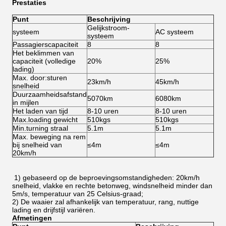
Prestaties
Punt
Beschrijving
Gelijkstroom-
systeem
AC systeem
systeem
Passagierscapaciteit
8
8
Het beklimmen van
capaciteit (volledige
20%
25%
lading)
Max. door:sturen
23km/h
45km/h
snelheid
Duurzaamheidsafstand
5070km
6080km
in mijlen
Het laden van tijd
8-10 uren
8-10 uren
Max.loading gewicht
510kgs
510kgs
Min.turning straal
5.1m
5.1m
Max. beweging na rem
bij snelheid van
≤4m
≤4m
20km/h
1) gebaseerd op de beproevingsomstandigheden: 20km/h
snelheid, vlakke en rechte betonweg, windsnelheid minder dan
5m/s, temperatuur van 25 Celsius-graad;
2)
De waaier zal afhankelijk van temperatuur, rang, nuttige
lading en drijfstijl variëren.
Afmetingen