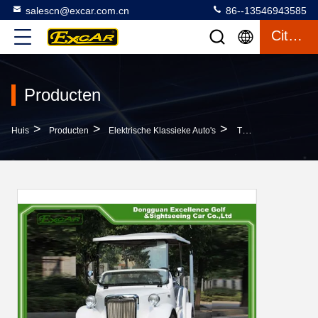
salescn@excar.com.cn
86--13546943585
Citaat
Producten
>
>
>
Huis
Producten
Elektrische Klassieke Auto's
Trojan Batterij In Werking Gestelde Uitstekende Kader Van De Het Staallegering Van Golfkarren G1S8