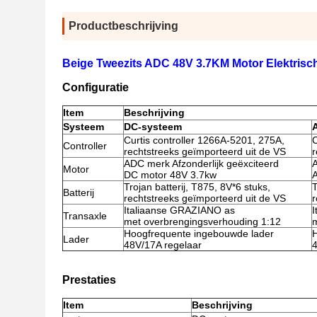
Productbeschrijving
Beige Tweezits ADC 48V 3.7KM Motor Elektrische
Configuratie
Item
Beschrijving
Systeem
DC-systeem
Curtis controller 1266A-5201, 275A,
C
Controller
rechtstreeks geïmporteerd uit de VS
r
ADC merk Afzonderlijk geëxciteerd
A
Motor
DC motor 48V 3.7kw
Trojan batterij, T875, 8V*6 stuks,
T
Batterij
rechtstreeks geïmporteerd uit de VS
r
Italiaanse GRAZIANO as
Transaxle
met overbrengingsverhouding 1:12
m
Hoogfrequente ingebouwde lader
Lader
48V/17A regelaar
4
Prestaties
Item
Beschrijving