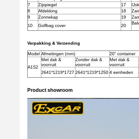
7
Zijspiegel
17
IJs
8
Afdekking
18
Zan
9
Zonnekap
19
Zan
Bal
10
Golfbag cover
20
Verpakking & Verzending
Model
Afmetingen (mm)
20” container
Met dak &
Zonder dak &
Met dak &
voorruit
voorruit
voorruit
A1S2
2641*1219*1727
2641*1219*1250
4 eenheden
Product showroom