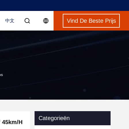
Vind De Beste Prijs
中文
os
Categorieën
f 45km/H