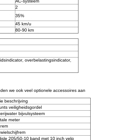
AC-systeem
2
35%
45 km/u
80-90 km
idsindicator, overbelastingsindicator,
den we ook veel optionele accessoires aan
ie beschrijving
unts veiligheidsgordel
terijwater bijvulsysteem
itale meter
 rem
rwielschijfrem
lisle 205/50-10 band met 10 inch velg