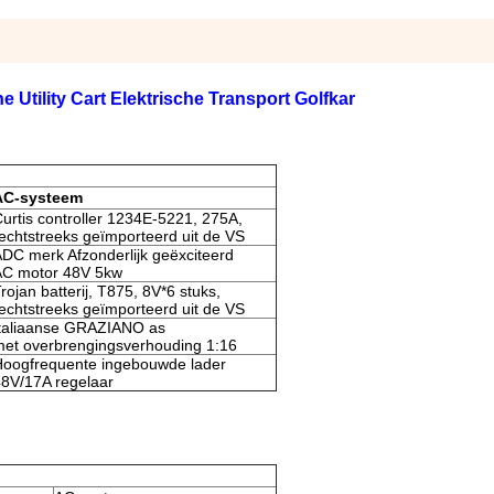
 Utility Cart Elektrische Transport Golfkar
AC-systeem
urtis controller 1234E-5221, 275A,
echtstreeks geïmporteerd uit de VS
DC merk Afzonderlijk geëxciteerd
AC motor 48V 5kw
rojan batterij, T875, 8V*6 stuks,
echtstreeks geïmporteerd uit de VS
Italiaanse GRAZIANO as
et overbrengingsverhouding 1:16
Hoogfrequente ingebouwde lader
8V/17A regelaar