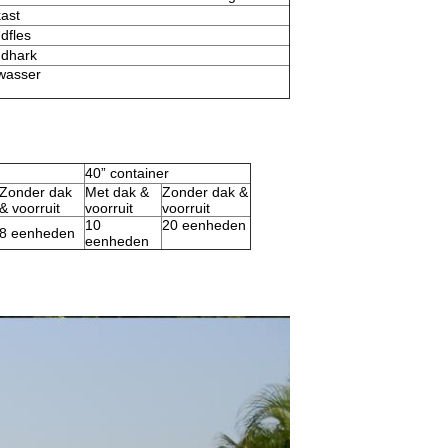
kast
dfles
dhark
wasser
40” container
Zonder dak
Met dak &
Zonder dak &
& voorruit
voorruit
voorruit
10
20 eenheden
8 eenheden
eenheden