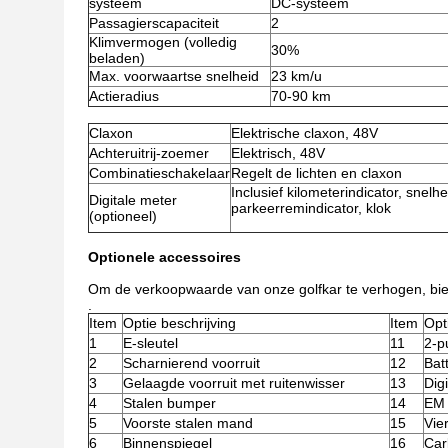
systeem
DC-systeem
Passagierscapaciteit
2
Klimvermogen (volledig
30%
beladen)
Max. voorwaartse snelheid
23 km/u
Actieradius
70-90 km
Claxon
Elektrische claxon, 48V
Achteruitrij-zoemer
Elektrisch, 48V
Combinatieschakelaar
Regelt de lichten en claxon
Inclusief kilometerindicator, snelhe
Digitale meter
parkeerremindicator, klok
(optioneel)
Optionele accessoires
Om de verkoopwaarde van onze golfkar te verhogen, bie
.
Item
Optie beschrijving
Item
Opt
1
E-sleutel
11
2-p
2
Scharnierend voorruit
12
Bat
3
Gelaagde voorruit met ruitenwisser
13
Dig
4
Stalen bumper
14
EM
5
Voorste stalen mand
15
Vie
6
Binnenspiegel
16
Car