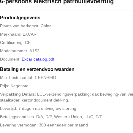
6-persoons elektrisch patrouillevoertuig
Productgegevens
Plaats van herkomst: China
Merknaam: EXCAR
Certificering: CE
Modelnummer: A1S2
Document:
Excar catalog.pdf
Betaling en verzendvoorwaarden
Min. bestelaantal: 1 EENHEID
Prijs: Negotiate
Verpakking Details: LCL-verzendingsverpakking: dak beweging-van ve
staalkader, kartondocument dekking.
Levertijd: 7 dagen na ontving uw storting
Betalingscondities: D/A, D/P, Western Union, , L/C, T/T
Levering vermogen: 300 eenheden per maand