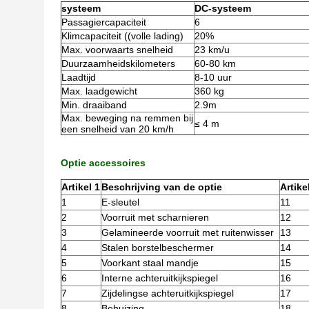
systeem
DC-systeem
Passagiercapaciteit
6
Klimcapaciteit ((volle lading)
20%
Max. voorwaarts snelheid
23 km/u
Duurzaamheidskilometers
60-80 km
Laadtijd
8-10 uur
Max. laadgewicht
360 kg
Min. draaiband
2.9m
Max. beweging na remmen bij
≤ 4 m
een snelheid van 20 km/h
Optie accessoires
Artikel 1
Beschrijving van de optie
Artike
1
E-sleutel
11
2
Voorruit met scharnieren
12
3
Gelamineerde voorruit met ruitenwisser
13
4
Stalen borstelbeschermer
14
5
Voorkant staal mandje
15
6
Interne achteruitkijkspiegel
16
7
Zijdelingse achteruitkijkspiegel
17
8
Behuizing
18