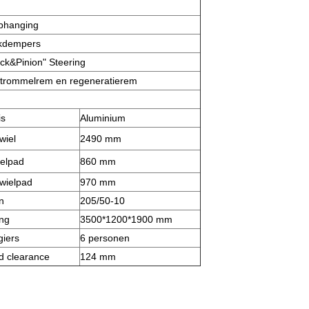
ophanging
okdempers
ck&Pinion" Steering
 trommelrem en regeneratierem
is
Aluminium
wiel
2490 mm
elpad
860 mm
wielpad
970 mm
n
205/50-10
ng
3500*1200*1900 mm
iers
6 personen
d clearance
124 mm