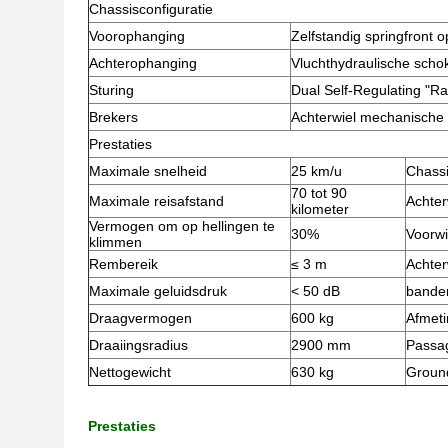
Chassisconfiguratie
Voorophanging
Zelfstandig springfront 
Achterophanging
Vluchthydraulische sch
Sturing
Dual Self-Regulating "Ra
Brekers
Achterwiel mechanische
Prestaties
Maximale snelheid
25 km/u
Chass
70 tot 90
Maximale reisafstand
Achter
kilometer
Vermogen om op hellingen te
30%
Voorwi
klimmen
Rembereik
≤ 3 m
Achter
Maximale geluidsdruk
< 50 dB
bande
Draagvermogen
600 kg
Afmeti
Draaiingsradius
2900 mm
Passag
Nettogewicht
630 kg
Groun
Prestaties