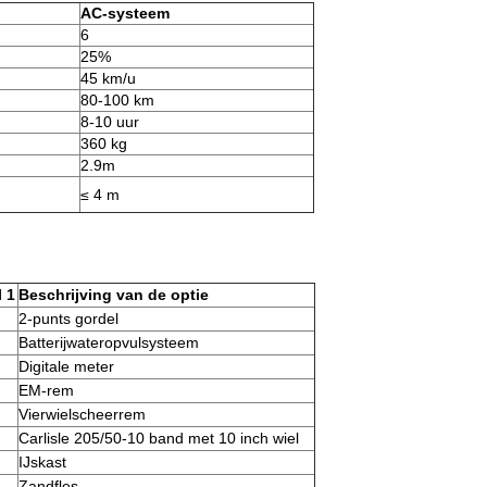
AC-systeem
6
25%
45 km/u
80-100 km
8-10 uur
360 kg
2.9m
≤ 4 m
l 1
Beschrijving van de optie
2-punts gordel
Batterijwateropvulsysteem
Digitale meter
EM-rem
Vierwielscheerrem
Carlisle 205/50-10 band met 10 inch wiel
IJskast
Zandfles