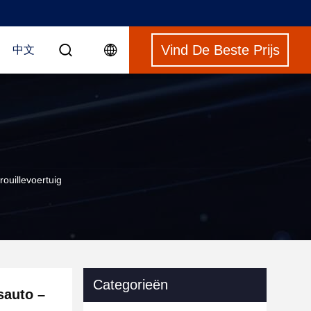
Vind De Beste Prijs
中文
ouillevoertuig
Categorieën
sauto –