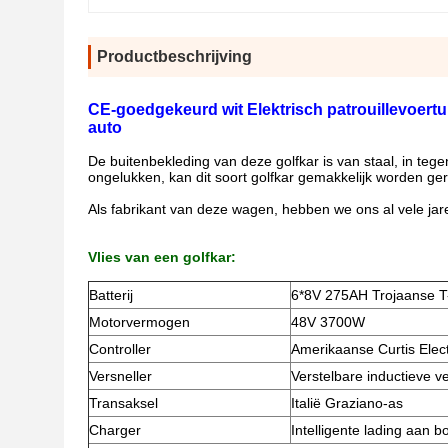
Productbeschrijving
CE-goedgekeurd wit
Elektrisch patrouillevoertu
auto
De buitenbekleding van deze golfkar is van staal, in tegen
ongelukken, kan dit soort golfkar gemakkelijk worden ge
Als fabrikant van deze wagen, hebben we ons al vele jar
Vlies van een golfkar:
Batterij
6*8V 275AH Trojaanse T
Motorvermogen
48V 3700W
Controller
Amerikaanse Curtis Elect
Versneller
Verstelbare inductieve v
Transaksel
Italië Graziano-as
Charger
Intelligente lading aan b