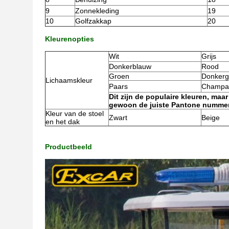
9
Zonnekleding
19
10
Golfzakkap
20
Kleurenopties
Wit
Grijs
Donkerblauw
Rood
Groen
Donkerg
Lichaamskleur
Paars
Champa
Dit zijn de populaire kleuren, maa
gewoon de juiste Pantone nummer
Kleur van de stoel
Zwart
Beige
en het dak
Productbeeld