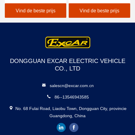
Patrouillewagen/Elektrisch
golfkar met 48V
Cruisevoertuig
lithiumbatterie
Vind de beste prijs
Vind de beste prijs
DONGGUAN EXCAR ELECTRIC VEHICLE
CO., LTD
salescn@excar.com.cn
86--13546943585
No. 68 Fulai Road, Liaobu Town, Dongguan City, provincie
Guangdong, China