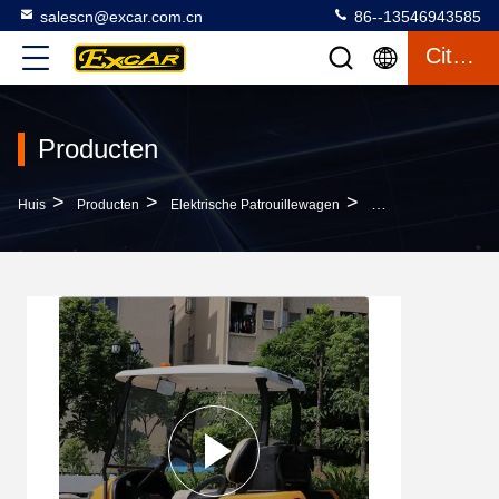
salescn@excar.com.cn
86--13546943585
Citaat
Producten
>
>
>
Huis
Producten
Elektrische Patrouillewagen
De Witte Karren Van 