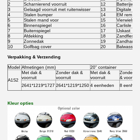
2
Scharnierend voorruit
12
Batterijwate
3
Gelaagd voorruit met ruitenwisser
13
Digitale me
4
Stalen bumper
14
EM rem
5
Stalen mand voor
15
Vierwielschi
6
Binnenspiegel
16
Carlisle 20
7
Buitenspiegel
17
IJskast
8
Afdekking
18
Zandfles
9
Zonnedak
19
Zandhark
10
Golfbag cover
20
Balwasser
Verpakking & Verzending
Model
Afmetingen (mm)
20” container
Met dak &
Zonder dak &
Met dak &
Zonder d
voorruit
voorruit
voorruit
& voorruit
A1S2
2641*1219*1727
2641*1219*1250
4 eenheden
8 eenhed
Kleur opties