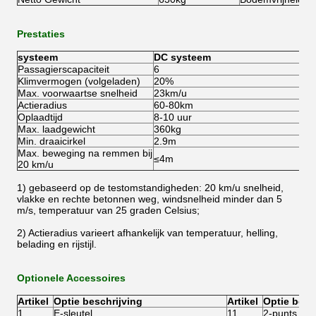
Prestaties
systeem
DC systeem
Passagierscapaciteit
6
Klimvermogen (volgeladen)
20%
Max. voorwaartse snelheid
23km/u
Actieradius
60-80km
Oplaadtijd
8-10 uur
Max. laadgewicht
360kg
Min. draaicirkel
2.9m
Max. beweging na remmen bij
≤4m
20 km/u
1) gebaseerd op de testomstandigheden: 20 km/u snelheid,
vlakke en rechte betonnen weg, windsnelheid minder dan 5
m/s, temperatuur van 25 graden Celsius;
2) Actieradius varieert afhankelijk van temperatuur, helling,
belading en rijstijl.
Optionele Accessoires
Artikel
Optie beschrijving
Artikel
Optie besc
1
E-sleutel
11
2-punts vei