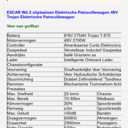
EXCAR Wit 2 zitplaatsen Elektrische Patrouillewagen 48V
Trojan Elektrische Patrouillewagen
Veer van golfkar:
Batterij
6*8V 275AH Trojan T-875
Motorvermogen
48V 3700W
Controller
Amerikaanse Curtis Elektronica Con
Gaspedaal
Verstelbaar Inductief Gaspedaal C
Aandrijfas
Italië Graziano as
Lader
Intelligente Onboard Lader
Chassisconfiguratie
Voorvering
Onafhankelijke Veer Voorvering
Achtervering
Veer Hydraulische Schokdempers
Stuurinrichting
Dubbel Zelfinstellend "Tandheugel 
Remmen
Mechanische Trommelrem Achterwi
Prestaties
Max. Snelheid
25 km/u
Chassis
Max. Bereik
70-90km
Wielbasis
Klimvermogen
30%
Spoorbreedte Vo
Remweg
≤3m
Spoorbreedte Ach
Max. Geluid
<50dB
Banden
Draagvermogen
600KG
Afmetingen
Draaicirkel
2900mm
Passagiers
Netto Gewicht
630kg
Bodemvrijheid