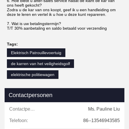
6. Hoe biedt u after-sales service nadat de klant de kar van
ons heeft gekocht?
Zodra u de kar van ons koopt, geef ik u een handleiding om
deze te leren en vertel ik u hoe u deze kunt repareren.
7. Wat is uw betalingstermijn?
T/T 30% aanbetaling en saldo betaald voor verzending
Tags:
Elektrisch Patrouillevoertuig
de karren van het veiligheidsgolf
elektrische politiewagen
Contactpersonen
Contactpersonen:
Ms. Pauline Liu
Telefoon:
86--13546943585