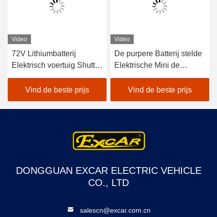
Video
Video
72V Lithiumbatterij
De purpere Batterij stelde
Elektrisch voertuig Shuttle
Elektrische Mini de
Bus 18 Passagiers Open
Clubauto 4 van de
bussen voor sightseeing
Golfauto 48V Seater in
Vind de beste prijs
Vind de beste prijs
werking
DONGGUAN EXCAR ELECTRIC VEHICLE
CO., LTD
salescn@excar.com.cn