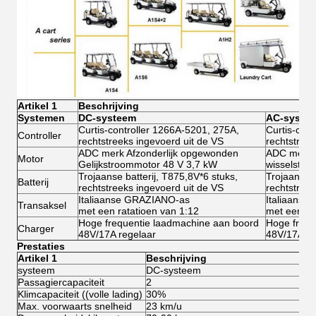
Artikel 1
Beschrijving
Systemen
DC-systeem
AC-syste
Curtis-controller 1266A-5201, 275A,
Curtis-con
Controller
rechtstreeks ingevoerd uit de VS
rechtstreek
ADC merk Afzonderlijk opgewonden
ADC merk A
Motor
Gelijkstroommotor 48 V 3,7 kW
wisselstro
Trojaanse batterij, T875,8V*6 stuks,
Trojaanse b
Batterij
rechtstreeks ingevoerd uit de VS
rechtstreek
Italiaanse GRAZIANO-as
Italiaans
Transaksel
met een ratatioen van 1:12
met een ra
Hoge frequentie laadmachine aan boord
Hoge frequ
Charger
48V/17A regelaar
48V/17A re
Prestaties
Artikel 1
Beschrijving
systeem
DC-systeem
A
Passagiercapaciteit
2
2
Klimcapaciteit ((volle lading)
30%
3
Max. voorwaarts snelheid
23 km/u
4