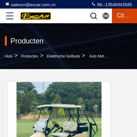
salescn@excar.com.cn
86--13546943585
Citaat
Producten
>
>
>
Huis
Producten
Elektrische Golfauto
Auto Met Fouten Van Mini Electric Golf Car 48V Van De Rode Kleuren Trojan Batterij