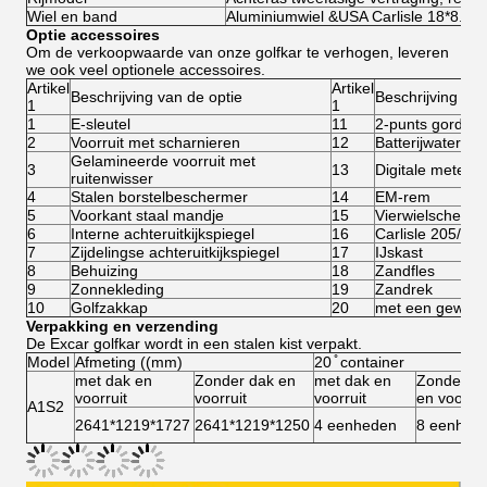
Wiel en band
Aluminiumwiel &USA Carlisle 18*8.5-8
Optie accessoires
Om de verkoopwaarde van onze golfkar te verhogen, leveren
we ook veel optionele accessoires.
Artikel
Artikel
Beschrijving van de optie
Beschrijving van
1
1
1
E-sleutel
11
2-punts gordel
2
Voorruit met scharnieren
12
Batterijwaterop
Gelamineerde voorruit met
3
13
Digitale meter
ruitenwisser
4
Stalen borstelbeschermer
14
EM-rem
5
Voorkant staal mandje
15
Vierwielscheer
6
Interne achteruitkijkspiegel
16
Carlisle 205/50
7
Zijdelingse achteruitkijkspiegel
17
IJskast
8
Behuizing
18
Zandfles
9
Zonnekleding
19
Zandrek
10
Golfzakkap
20
met een gewicht
Verpakking en verzending
De Excar golfkar wordt in een stalen kist verpakt.
Model
Afmeting ((mm)
20 ̊ container
met dak en
Zonder dak en
met dak en
Zonder d
voorruit
voorruit
voorruit
en voorrui
A1S2
2641*1219*1727
2641*1219*1250
4 eenheden
8 eenhed