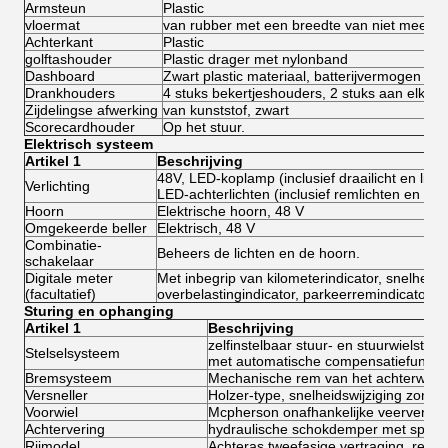
Armsteun
Plastic
vloermat
van rubber met een breedte van niet meer 
Achterkant
Plastic
golftashouder
Plastic drager met nylonband
Dashboard
Zwart plastic materiaal, batterijvermogen indi
Drankhouders
4 stuks bekertjeshouders, 2 stuks aan elke zi
Zijdelingse afwerking
van kunststof, zwart
Scorecardhouder
Op het stuur.
Elektrisch systeem
Artikel 1
Beschrijving
48V, LED-koplamp (inclusief draailicht en liggin
Verlichting
LED-achterlichten (inclusief remlichten en draai
Hoorn
Elektrische hoorn, 48 V
Omgekeerde beller
Elektrisch, 48 V
Combinatie-
Beheers de lichten en de hoorn.
schakelaar
Digitale meter
Met inbegrip van kilometerindicator, snelheidsi
(facultatief)
overbelastingindicator, parkeerremindicator, k
Sturing en ophanging
Artikel 1
Beschrijving
zelfinstelbaar stuur- en stuurwielstelse
Stelselsysteem
met automatische compensatiefunctie
Bremsysteem
Mechanische rem van het achterwiel
Versneller
Holzer-type, snelheidswijziging zonde
Voorwiel
Mcpherson onafhankelijke veervering
Achtervering
hydraulische schokdemper met spoel
Rijmodel
Achteras tweefasige vertraging, recht