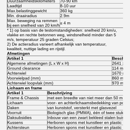
Duurzaamheidskilometers
70-90 km
80
Laadtijd
8-10 uur
8-
Max.belastinggewicht
360 kg
3
Min. draairadius
2.9m
2
Max. beweging na remmen
≤ 4 m
≤
bij een snelheid van 20 km/h
* 1) op basis van de testomstandigheden: snelheid 20 km/u,
vlakke en rechte betonnen weg, windsnelheid minder dan 5
m/s, temperatuur 25 graden Celsius;
2) De actieradius varieert afhankelijk van temperatuur,
kwaliteit, nuttige lading en rijstijl.
Afmetingen
Artikel 1
Beschrij
Algemene afmetingen (L x W x H)
2641 x 1
Ground clearance
114 mm
Achterwiel
1670 mm
Voorwielpad (mm)
860 mm
Achterwiel loopvlak (mm)
970 mm
Lichaam en frame
Artikel 1
Beschrijving
Frame & Chassis
met een breedte van niet meer dan 50 mm
Lichaam
voor- en achterlichaamsbedekking van polyes
Daken
van kunststof, versterkt met glasvezel
Voorruit
Biologisch glas (PMMA), één of twee stukken
Daksubsidies
Inbouw van een zwart bekleed stalen buis in 
Kussens
Herboren spons met kunstleer en plastic b
Achtersteun
Herboren spons met kunstleer en plastic hoe