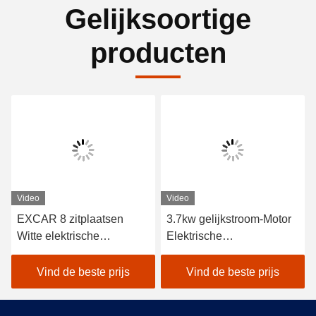
Gelijksoortige
producten
Video
Video
EXCAR 8 zitplaatsen
3.7kw gelijkstroom-Motor
Witte elektrische
Elektrische
toeristische bus met een
Sightseeingsauto 8 Witte
17AH-oplader, geschikt
Elektrische de Pendelbus
Vind de beste prijs
Vind de beste prijs
voor stads- en
van Seat
resortgebieden