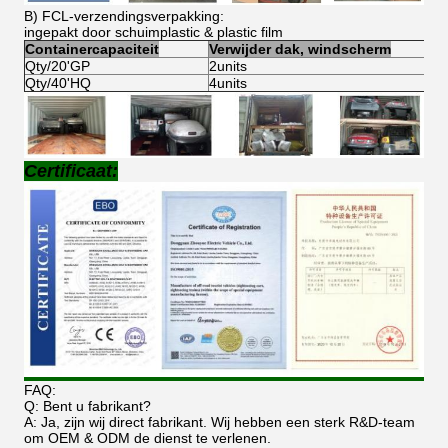
B) FCL-verzendingsverpakking:
ingepakt door schuimplastic & plastic film
Containercapaciteit
Verwijder dak, windscherm
Qty/20'GP
2units
Qty/40'HQ
4units
Certificaat:
FAQ:
Q: Bent u fabrikant?
A: Ja, zijn wij direct fabrikant. Wij hebben een sterk R&D-team
om OEM & ODM de dienst te verlenen.