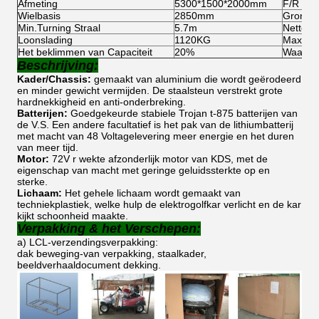
Afmeting
5300*1500*2000mm
F/R spo
Wielbasis
2850mm
Grondon
Min.Turning Straal
5.7m
Netto G
Loonslading
1120KG
Max.For
Het beklimmen van Capaciteit
20%
Waaier
Beschrijving:
Kader/Chassis:
gemaakt van aluminium die wordt geërodeerd
en minder gewicht vermijden. De staalsteun verstrekt grote
hardnekkigheid en anti-onderbreking.
Batterijen:
Goedgekeurde stabiele Trojan t-875 batterijen van
de V.S. Een andere facultatief is het pak van de lithiumbatterij
met macht van 48 Voltagelevering meer energie en het duren
van meer tijd.
Motor:
72V r wekte afzonderlijk motor van KDS, met de
eigenschap van macht met geringe geluidssterkte op en
sterke.
Lichaam:
Het gehele lichaam wordt gemaakt van
techniekplastiek, welke hulp de elektrogolfkar verlicht en de kar
kijkt schoonheid maakte.
Verpakking & het Verschepen:
a) LCL-verzendingsverpakking:
dak beweging-van verpakking, staalkader,
beeldverhaaldocument dekking.