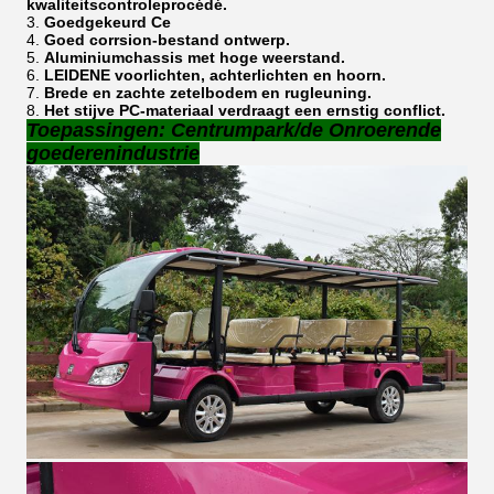
kwaliteitscontroleprocédé.
3.
Goedgekeurd Ce
4.
Goed corrsion-bestand ontwerp.
5.
Aluminiumchassis met hoge weerstand.
6.
LEIDENE voorlichten, achterlichten en hoorn.
7.
Brede en zachte zetelbodem en rugleuning.
8.
Het stijve PC-materiaal verdraagt een ernstig conflict.
Toepassingen: Centrumpark/de Onroerende
goederenindustrie