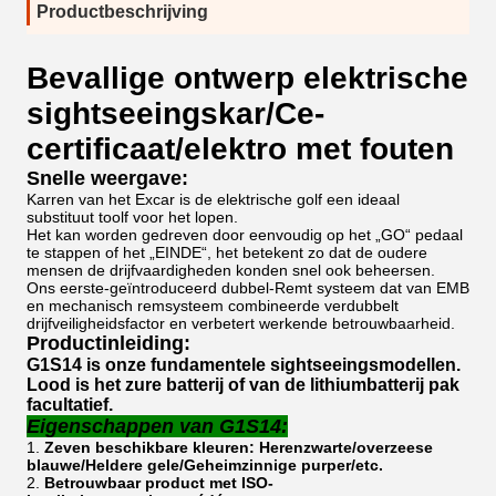
Productbeschrijving
Bevallige ontwerp elektrische
sightseeingskar/Ce-
certificaat/elektro met fouten
Snelle weergave:
Karren van het Excar is de elektrische golf een ideaal
substituut toolf voor het lopen.
Het kan worden gedreven door eenvoudig op het „GO“ pedaal
te stappen of het „EINDE“, het betekent zo dat de oudere
mensen de drijfvaardigheden konden snel ook beheersen.
Ons eerste-geïntroduceerd dubbel-Remt systeem dat van EMB
en mechanisch remsysteem combineerde verdubbelt
drijfveiligheidsfactor en verbetert werkende betrouwbaarheid.
Productinleiding:
G1S14 is onze fundamentele sightseeingsmodellen.
Lood is het zure batterij of van de lithiumbatterij pak
facultatief.
Eigenschappen van G1S14:
1.
Zeven beschikbare kleuren: Herenzwarte/overzeese
blauwe/Heldere gele/Geheimzinnige purper/etc.
2.
Betrouwbaar product met ISO-