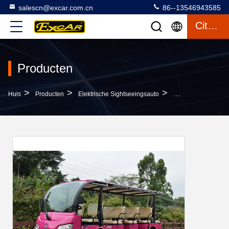
salescn@excar.com.cn
86--13546943585
Citaat
Producten
>
>
>
Huis
Producten
Elektrische Sightseeingsauto
Bevallige Elektrisc