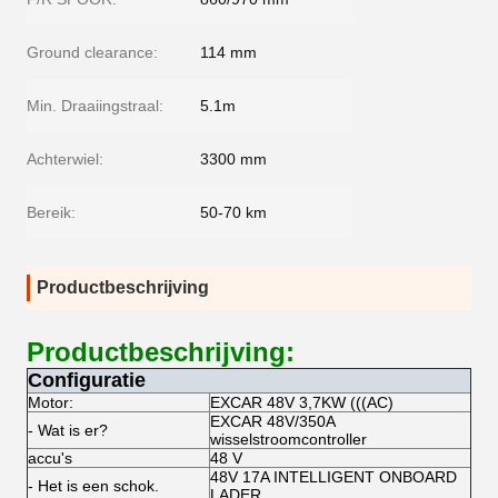
Ground clearance:
114 mm
Min. Draaiingstraal:
5.1m
Achterwiel:
3300 mm
Bereik:
50-70 km
Productbeschrijving
Productbeschrijving:
Configuratie
Motor:
EXCAR 48V 3,7KW (((AC)
EXCAR 48V/350A
- Wat is er?
wisselstroomcontroller
accu's
48 V
48V 17A INTELLIGENT ONBOARD
- Het is een schok.
LADER