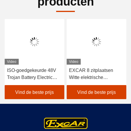
producten
Video
Video
ISO-goedgekeurde 48V
EXCAR 8 zitplaatsen
Trojan Battery Electric
Witte elektrische
Sightseeing Passenger
toeristische bus met een
Car met Curtis Controller
17AH-oplader, geschikt
Vind de beste prijs
Vind de beste prijs
voor energiezuinige
voor stads- en
werking in buiten
resortgebieden
toeristische attracties