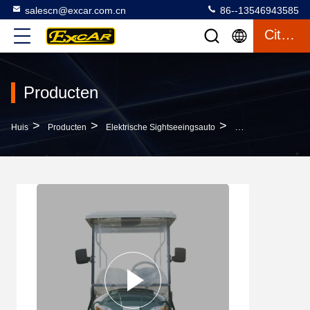
salescn@excar.com.cn
86--13546943585
Citaat
Producten
>
>
>
Huis
Producten
Elektrische Sightseeingsauto
6 Zitplaatsen Model