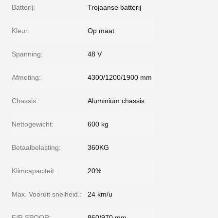
Batterij:
Trojaanse batterij
Kleur:
Op maat
Spanning:
48 V
Afmeting:
4300/1200/1900 mm
Chassis:
Aluminium chassis
Nettogewicht:
600 kg
Betaalbelasting:
360KG
Klimcapaciteit:
20%
Max. Vooruit snelheid.:
24 km/u
F/R SPOOR:
860/970 mm