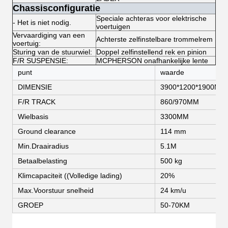
Chassisconfiguratie
Speciale achteras voor elektrische
- Het is niet nodig.
voertuigen
Vervaardiging van een
Achterste zelfinstelbare trommelrem
voertuig:
Sturing van de stuurwiel:
Doppel zelfinstellend rek en pinion
F/R SUSPENSIE:
MCPHERSON onafhankelijke lente
punt
waarde
DIMENSIE
3900*1200*1900MM
F/R TRACK
860/970MM
Wielbasis
3300MM
Ground clearance
114 mm
Min.Draairadius
5.1M
Betaalbelasting
500 kg
Klimcapaciteit ((Volledige lading)
20%
Max.Voorstuur snelheid
24 km/u
GROEP
50-70KM