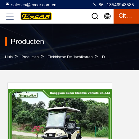
salescn@excar.com.cn
86--13546943585
Citaat
Producten
>
>
>
Huis
Producten
Elektrische De Jachtkarren
De Elektrische Kar Die Van Het 2 Zetelsgolf Buggies Met Flip Seats Jagen