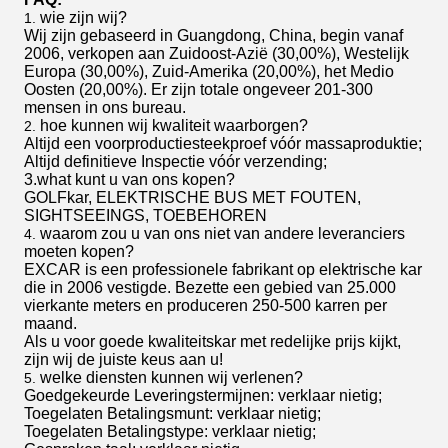
wie zijn wij?
1.
Wij zijn gebaseerd in Guangdong, China, begin vanaf
2006, verkopen aan Zuidoost-Azië (30,00%), Westelijk
Europa (30,00%), Zuid-Amerika (20,00%), het Medio
Oosten (20,00%). Er zijn totale ongeveer 201-300
mensen in ons bureau.
hoe kunnen wij kwaliteit waarborgen?
2.
Altijd een voorproductiesteekproef vóór massaproduktie;
Altijd definitieve Inspectie vóór verzending;
3.what kunt u van ons kopen?
GOLFkar, ELEKTRISCHE BUS MET FOUTEN,
SIGHTSEEINGS, TOEBEHOREN
waarom zou u van ons niet van andere leveranciers
4.
moeten kopen?
EXCAR is een professionele fabrikant op elektrische kar
die in 2006 vestigde. Bezette een gebied van 25.000
vierkante meters en produceren 250-500 karren per
maand.
Als u voor goede kwaliteitskar met redelijke prijs kijkt,
zijn wij de juiste keus aan u!
welke diensten kunnen wij verlenen?
5.
Goedgekeurde Leveringstermijnen: verklaar nietig;
Toegelaten Betalingsmunt: verklaar nietig;
Toegelaten Betalingstype: verklaar nietig;