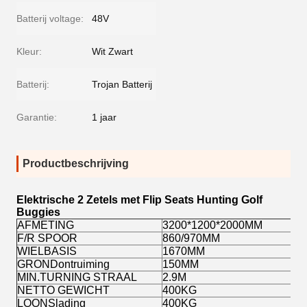
Batterij voltage:
48V
Kleur:
Wit Zwart
Batterij:
Trojan Batterij
Garantie:
1 jaar
Productbeschrijving
Elektrische 2 Zetels met Flip Seats Hunting Golf
Buggies
AFMETING
3200*1200*2000MM
F/R SPOOR
860/970MM
WIELBASIS
1670MM
GRONDontruiming
150MM
MIN.TURNING STRAAL
2.9M
NETTO GEWICHT
400KG
LOONSlading
400KG