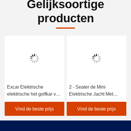
Gelijksoortige
producten
Excar Elektrische
2 - Seater de Mini
elektrische het golfkar van
Elektrische Jacht Met
de Jachtkarren voor de
fouten, het Type van
jacht de karren van het de
Golfkar Goedgekeurd
Vind de beste prijs
Vind de beste prijs
jachtgolf
Voertuigence