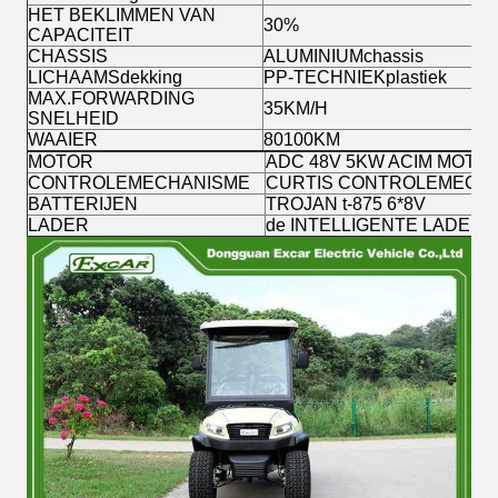
HET BEKLIMMEN VAN
30%
CAPACITEIT
CHASSIS
ALUMINIUMchassis
LICHAAMSdekking
PP-TECHNIEKplastiek
MAX.FORWARDING
35KM/H
SNELHEID
WAAIER
80100KM
MOTOR
ADC 48V 5KW ACIM MOTO
CONTROLEMECHANISME
CURTIS CONTROLEMECHA
BATTERIJEN
TROJAN t-875 6*8V
LADER
de INTELLIGENTE LADER 