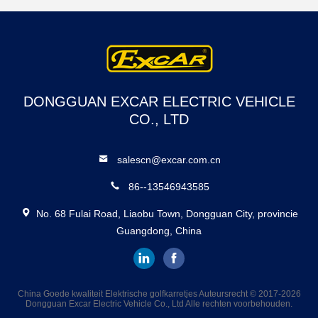
FOUTEN VAN DE
CLUBauto EZGO
YAMAHA DE LADER
VAN DE 48 VOLTbatterij
DONGGUAN EXCAR ELECTRIC VEHICLE
CO., LTD
salescn@excar.com.cn
86--13546943585
No. 68 Fulai Road, Liaobu Town, Dongguan City, provincie
Guangdong, China
China Goede kwaliteit Elektrische golfkarretjes Auteursrecht © 2017-2026
Dongguan Excar Electric Vehicle Co., Ltd Alle rechten voorbehouden.