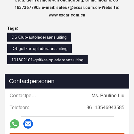
Stad, de Provincie van Guangdong, China Mobile: 86-
18373677905 e-mail: sales7@excar.com.cn-Website: 
www.excar.com.cn
Tags:
DS Club-autoladeraansluiting
DS-golfkar-opladeraansluiting
101802101-golfkar-opladeraansluiting
Contactpersonen
Contactpersonen:
Ms. Pauline Liu
Telefoon:
86--13546943585