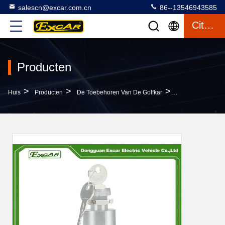
salescn@excar.com.cn
86--13546943585
Citaat
Producten
>
>
>
Huis
Producten
De Toebehoren Van De Golfkar
De Professionele