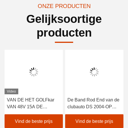
ONZE PRODUCTEN
Gelijksoortige
producten
Video
VAN DE HET GOLFkar
De Band Rod End van de
VAN 48V 15A DE
clubauto DS 2004-OP
BATTERIJlader VOOR
Rechtse Draad 2pcs
DE V.S. DE BATTERIJEN
102022601/102288301
Vind de beste prijs
Vind de beste prijs
TROJAN KROON MET