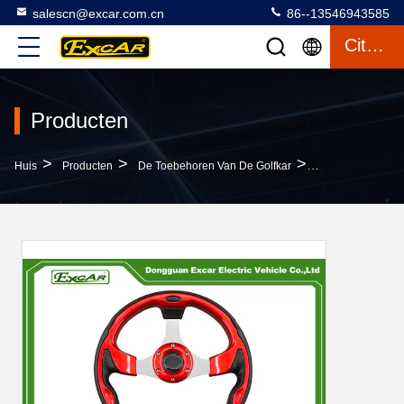
salescn@excar.com.cn
86--13546943585
Citaat
Producten
>
>
>
Huis
Producten
De Toebehoren Van De Golfkar
De Het Universe