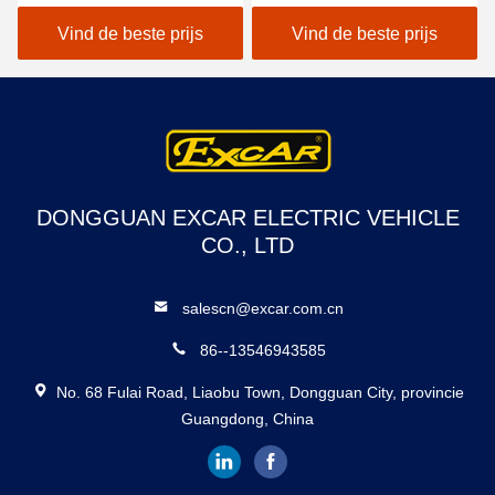
BATTERIJlader VOOR
Rechtse Draad 2pcs
DE V.S. DE BATTERIJEN
102022601/102288301
Vind de beste prijs
Vind de beste prijs
TROJAN KROON MET
FOUTEN VAN DE
CLUBauto EZGO
YAMAHA DE LADER
VAN DE 48 VOLTbatterij
DONGGUAN EXCAR ELECTRIC VEHICLE
CO., LTD
salescn@excar.com.cn
86--13546943585
No. 68 Fulai Road, Liaobu Town, Dongguan City, provincie
Guangdong, China