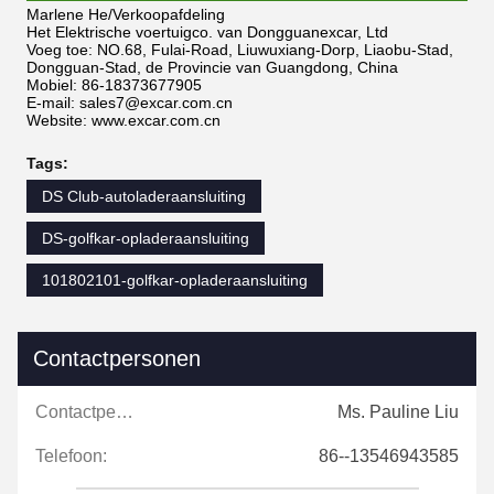
Marlene He/Verkoopafdeling
Het Elektrische voertuigco. van Dongguanexcar, Ltd
Voeg toe: NO.68, Fulai-Road, Liuwuxiang-Dorp, Liaobu-Stad,
Dongguan-Stad, de Provincie van Guangdong, China
Mobiel: 86-18373677905
E-mail: sales7@excar.com.cn
Website: www.excar.com.cn
Tags:
DS Club-autoladeraansluiting
DS-golfkar-opladeraansluiting
101802101-golfkar-opladeraansluiting
Contactpersonen
Contactpersonen:
Ms. Pauline Liu
Telefoon:
86--13546943585