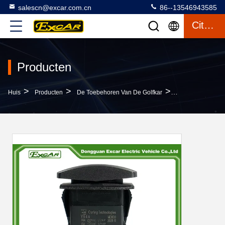
salescn@excar.com.cn
86--13546943585
Citaat
Producten
>
>
>
Huis
Producten
De Toebehoren Van De Golfkar
101856001 10185