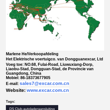
Marlene He/Verkoopafdeling
Het Elektrische voertuigco. van Dongguanexcar, Ltd
Voeg toe: NO.68, Fulai-Road, Liuwuxiang-Dorp,
Liaobu-Stad, Dongguan-Stad, de Provincie van
Guangdong, China
Mobiel: 86-18373677905
sales7@excar.com.cn
E-mail:
Website:
www.excar.com.cn
Tags:
DS Club-autoladeraansluiting