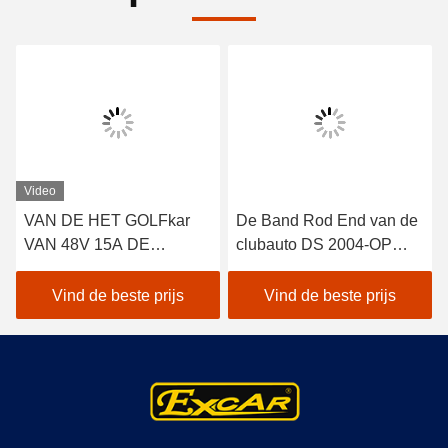
Video
VAN DE HET GOLFkar
De Band Rod End van de
VAN 48V 15A DE
clubauto DS 2004-OP
BATTERIJlader VOOR
Rechtse Draad 2pcs
DE V.S. DE BATTERIJEN
102022601/102288301
Vind de beste prijs
Vind de beste prijs
TROJAN KROON MET
FOUTEN VAN DE
CLUBauto EZGO
YAMAHA DE LADER
VAN DE 48 VOLTbatterij