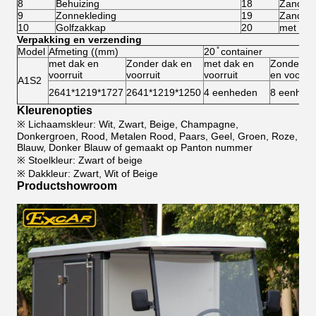
8
Behuizing
18
Zandfle
9
Zonnekleding
19
Zandre
10
Golfzakkap
20
met een
Verpakking en verzending
Model
Afmeting ((mm)
20 ̊ container
met dak en
Zonder dak en
met dak en
Zonder d
voorruit
voorruit
voorruit
en voorrui
A1S2
2641*1219*1727
2641*1219*1250
4 eenheden
8 eenhed
Kleurenopties
※ Lichaamskleur: Wit, Zwart, Beige, Champagne,
Donkergroen, Rood, Metalen Rood, Paars, Geel, Groen, Roze,
Blauw, Donker Blauw of gemaakt op Panton nummer
※ Stoelkleur: Zwart of beige
※ Dakkleur: Zwart, Wit of Beige
Productshowroom