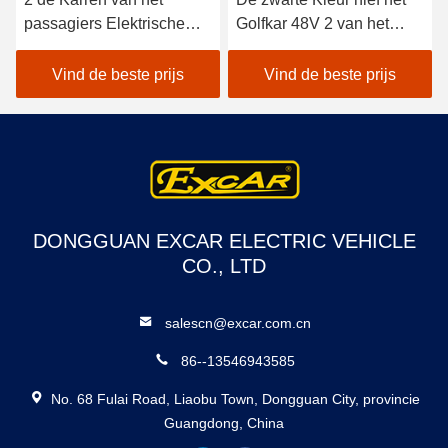
passagiers Elektrische
Golfkar 48V 2 van het
Nut/Elektrische
Drankvoedsel Auto de Met
Voedselkar met Trojan
fouten van het Passagiers
Vind de beste prijs
Vind de beste prijs
Batterijen van 48v
opHotel
DONGGUAN EXCAR ELECTRIC VEHICLE
CO., LTD
salescn@excar.com.cn
86--13546943585
No. 68 Fulai Road, Liaobu Town, Dongguan City, provincie
Guangdong, China