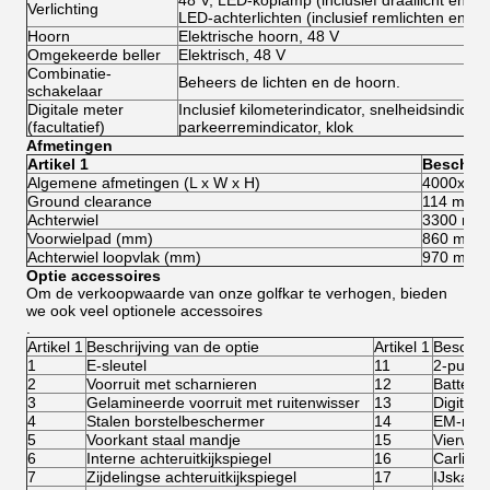
48 V, LED-koplamp (inclusief draailicht en lic
Verlichting
LED-achterlichten (inclusief remlichten en draa
Hoorn
Elektrische hoorn, 48 V
Omgekeerde beller
Elektrisch, 48 V
Combinatie-
Beheers de lichten en de hoorn.
schakelaar
Digitale meter
Inclusief kilometerindicator, snelheidsindicato
(facultatief)
parkeerremindicator, klok
Afmetingen
Artikel 1
Beschrij
Algemene afmetingen (L x W x H)
4000x12
Ground clearance
114 mm
Achterwiel
3300 mm
Voorwielpad (mm)
860 mm
Achterwiel loopvlak (mm)
970 mm
Optie accessoires
Om de verkoopwaarde van onze golfkar te verhogen, bieden
we ook veel optionele accessoires
.
Artikel 1
Beschrijving van de optie
Artikel 1
Beschrij
1
E-sleutel
11
2-punts
2
Voorruit met scharnieren
12
Batteri
3
Gelamineerde voorruit met ruitenwisser
13
Digitale
4
Stalen borstelbeschermer
14
EM-rem
5
Voorkant staal mandje
15
Vierwie
6
Interne achteruitkijkspiegel
16
Carlisle
7
Zijdelingse achteruitkijkspiegel
17
IJskast