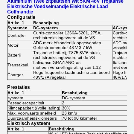
Aluminium Twee zitplaatsen Wit 5KM 48V Trojaanse
Elektrische Voedselmandje Elektrische Laad
Golfmandje
Configuratie
Artikel 1
Beschrijving
Systemen
DC-systeem
AC-syste
Curtis-controller 1266A-5201, 275A,
Curtis-con
Controller
rechtstreeks ingevoerd uit de VS
rechtstreek
ADC merk Afzonderlijk opgewonden
ADC merk A
Motor
Gelijkstroommotor 48 V 3,7 kW
wisselstro
Trojaanse batterij, T875,8V*6 stuks,
Trojaanse b
Batterij
rechtstreeks ingevoerd uit de VS
rechtstreek
Italiaanse GRAZIANO-as
Italiaans
Transaksel
met een versnellingsrating van 1:12
met een ve
Hoge frequentie laadmachine aan boord
Hoge frequ
Charger
48V/17A regelaar
48V/17A re
Prestaties
Artikel 1
Beschrijving
systeem
DC-systeem
A
Passagiercapaciteit
2
2
Klimcapaciteit ((volle lading)
30%
3
Max. voorwaarts snelheid
23 km/u
45
Duurzaamheidskilometers
70 tot 90 kilometer
80
Elektrisch systeem
Artikel 1
Beschrijving