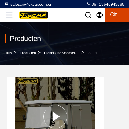
salescn@excar.com.cn
86--13546943585
Citaat
Producten
>
>
>
Huis
Producten
Elektrische Voedselkar
Aluminium 2 De Kar Van De De Kardrank Van Het Persoonsgolf Met Italië Graziano Axle