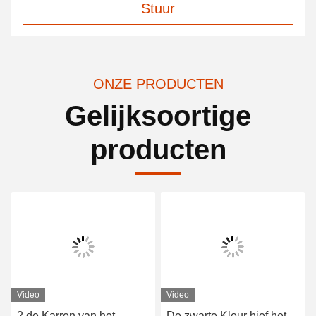
Stuur
ONZE PRODUCTEN
Gelijksoortige
producten
Video
Video
2 de Karren van het
De zwarte Kleur hief het