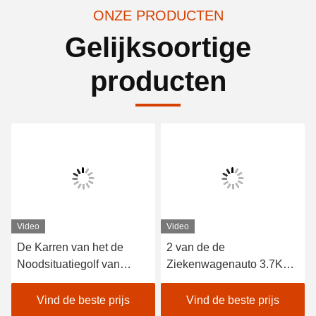
ONZE PRODUCTEN
Gelijksoortige
producten
Video
Video
De Karren van het de
2 van de de
Noodsituatiegolf van
Ziekenwagenauto 3.7KW
EXCAR A1H2/van de EG
48V van Seater de
met Gesloten het
Elektrische Trojan Batterij
Vind de beste prijs
Vind de beste prijs
Aluminiumchassis van het
met Ladingsdoos