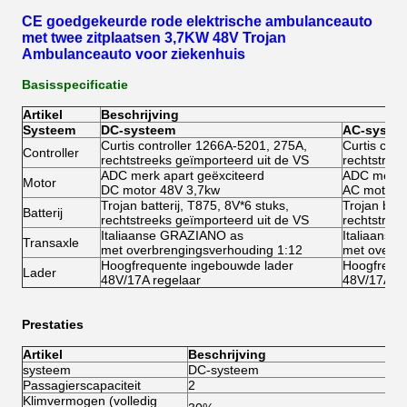
CE goedgekeurde rode elektrische ambulanceauto
met twee zitplaatsen 3,7KW 48V Trojan
Ambulanceauto voor ziekenhuis
Basisspecificatie
Artikel
Beschrijving
Systeem
DC-systeem
AC-syste
Curtis controller 1266A-5201, 275A,
Curtis con
Controller
rechtstreeks geïmporteerd uit de VS
rechtstree
ADC merk apart geëxciteerd
ADC merk a
Motor
DC motor 48V 3,7kw
AC motor 
Trojan batterij, T875, 8V*6 stuks,
Trojan batt
Batterij
rechtstreeks geïmporteerd uit de VS
rechtstree
Italiaanse GRAZIANO as
Italiaans
Transaxle
met overbrengingsverhouding 1:12
met overbr
Hoogfrequente ingebouwde lader
Hoogfreque
Lader
48V/17A regelaar
48V/17A re
Prestaties
Artikel
Beschrijving
systeem
DC-systeem
A
Passagierscapaciteit
2
2
Klimvermogen (volledig