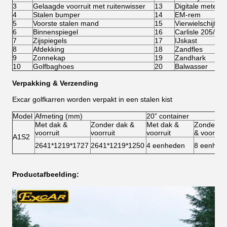
3
Gelaagde voorruit met ruitenwisser
13
Digitale meter
4
Stalen bumper
14
EM-rem
5
Voorste stalen mand
15
Vierwielschijfre
6
Binnenspiegel
16
Carlisle 205/50
7
Zijspiegels
17
IJskast
8
Afdekking
18
Zandfles
9
Zonnekap
19
Zandhark
10
Golfbaghoes
20
Balwasser
Verpakking & Verzending
Excar golfkarren worden verpakt in een stalen kist
Model
Afmeting (mm)
20” container
Met dak &
Zonder dak &
Met dak &
Zonder d
voorruit
voorruit
voorruit
& voorruit
A1S2
2641*1219*1727
2641*1219*1250
4 eenheden
8 eenhed
Productafbeelding: