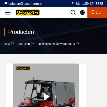
salescn@excar.com.cn
86--13546943585
Citaat
Producten
>
>
>
Huis
Producten
Elektrische Ziekenwagenauto
De Milieu Elektri