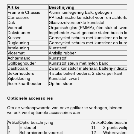
Artikel
Beschrijving
Frame & Chassis
Aluminiumlegering balk, gebogen
Carrosserie
PP technische kunststof voor- en achterkap, 
Dak
Glasvezelversterkte kunststof
Voorruit
Organisch glas (PMMA), één stuk of twee st
Daksteunen
Ingebedde zwart gecoate stalen buis in kunst
Kussen
Gerecycled schuim met kunstleer en kunstst
Rugleuning
Gerecycled schuim met kunstleer en kunstst
Armleuning
Kunststof
Vloermat
Antislip rubber
Achtermand
Kunststof
Golfbaghouder
Kunststof steun met nylon band
Dashboard
Zwart kunststof materiaal, batterij-indicator, 
Bekerhouders
4 stuks bekerhouders, 2 stuks per kant
Zijbekleding
Kunststof, zwart
Scorekaarthouder
Op het stuur
Optionele accessoires
Om de verkoopwaarde van onze golfkar te verhogen, bieden
we ook veel optionele accessoires aan.
Artikel
Optie beschrijving
Artikel
Optie beschrijvi
1
E-sleutel
11
2-punts veilighe
2
Scharnierende voorruit
12
Watersysteem voo