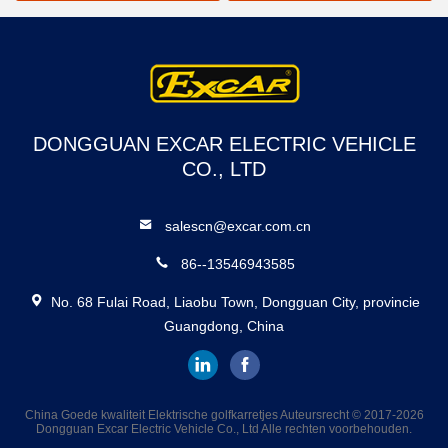
Ladingsbed
DONGGUAN EXCAR ELECTRIC VEHICLE
CO., LTD
salescn@excar.com.cn
86--13546943585
No. 68 Fulai Road, Liaobu Town, Dongguan City, provincie
Guangdong, China
China Goede kwaliteit Elektrische golfkarretjes Auteursrecht © 2017-2026
Dongguan Excar Electric Vehicle Co., Ltd Alle rechten voorbehouden.