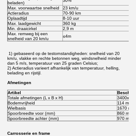
30%
3
beladen)
Max. voorwaartse snelheid
23 km/u
4
Actieradius
70-90 km
8
Oplaadtijd
8-10 uur
8-
Max. laadgewicht
360 kg
3
Min. draaicirkel
2,9 m
2
Max. remweg bij een
≤4m
≤
snelheid van 20 km/u
1) gebaseerd op de testomstandigheden: snelheid van 20
km/u, vlakke en rechte betonnen weg, windsnelheid minder
dan 5 m/s, temperatuur van 25 graden Celsius;
2) Actieradius varieert afhankelijk van temperatuur, helling,
belading en rijstijl.
Afmetingen
Artikel
Beschrij
Totale afmetingen (L x B x H)
3400x12
Bodemvrijheid
114 mm
Wielbasis
1670 mm
Spoorbreedte voor (mm)
860 mm
Spoorbreedte achter (mm)
970 mm
Carrosserie en frame