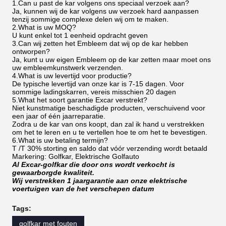
1.Can u past de kar volgens ons speciaal verzoek aan?
Ja, kunnen wij de kar volgens uw verzoek hard aanpassen
tenzij sommige complexe delen wij om te maken.
2.What is uw MOQ?
U kunt enkel tot 1 eenheid opdracht geven
3.Can wij zetten het Embleem dat wij op de kar hebben
ontworpen?
Ja, kunt u uw eigen Embleem op de kar zetten maar moet ons
uw embleemkunstwerk verzenden.
4.What is uw levertijd voor productie?
De typische levertijd van onze kar is 7-15 dagen. Voor
sommige ladingskarren, vereis misschien 20 dagen
5.What het soort garantie Excar verstrekt?
Niet kunstmatige beschadigde producten, verschuivend voor
een jaar of één jaarreparatie.
Zodra u de kar van ons koopt, dan zal ik hand u verstrekken
om het te leren en u te vertellen hoe te om het te bevestigen.
6.What is uw betaling termijn?
T /T 30% storting en saldo dat vóór verzending wordt betaald
Markering: Golfkar, Elektrische Golfauto
Al Excar-golfkar die door ons wordt verkocht is
gewaarborgde kwaliteit.
Wij verstrekken 1 jaargarantie aan onze elektrische
voertuigen van de het verschepen datum
Tags:
golfkar met fouten