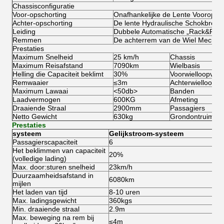
Chassisconfiguratie
Voor-opschorting
Onafhankelijke de Lente Vooropsch
Achter-opschorting
De lente Hydraulische Schokbreke
Leiding
Dubbele Automatische „Rack&Pinio
Remmen
De achterrem van de Wiel Mechan
Prestaties
Maximum Snelheid
25 km/h
Chassis
Maximum Reisafstand
7090km
Wielbasis
Helling die Capaciteit beklimt
30%
Voorwielloopvlak
Remwaaier
≤3m
Achterwielloopvl
Maximum Lawaai
<50db>
Banden
Laadvermogen
600KG
Afmeting
Draaiende Straal
2900mm
Passagiers
Netto Gewicht
630kg
Grondontruiming
Prestaties
systeem
Gelijkstroom-systeem
Passagierscapaciteit
6
Het beklimmen van capaciteit
20%
(volledige lading)
Max. door:sturen snelheid
23km/h
Duurzaamheidsafstand in
6080km
mijlen
Het laden van tijd
8-10 uren
Max. ladingsgewicht
360kgs
Min. draaiende straal
2.9m
Max. beweging na rem bij
≤4m