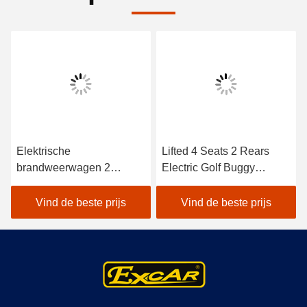
Elektrische
Lifted 4 Seats 2 Rears
brandweerwagen 2
Electric Golf Buggy
zitplaatsen CE
Lithium Battery
goedgekeurd met
Accessories
Vind de beste prijs
Vind de beste prijs
Trojaanse batterij
Customizable
Elektrische golfkarren