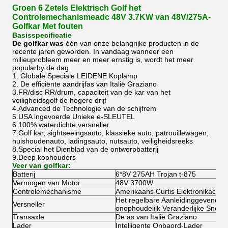
Groen 6 Zetels Elektrisch Golf het
Controlemechanismeadc 48V 3.7KW van 48V/275A-
Golfkar Met fouten
Basisspecificatie
De golfkar was
één van onze belangrijke producten in de
recente jaren geworden. In vandaag wanneer een
milieuprobleem meer en meer ernstig is, wordt het meer
popularby de dag
.
1. Globale Speciale LEIDENE Koplamp
2. De efficiënte aandrijfas van Italië Graziano
3.FR/disc RR/drum, capaciteit van de kar van het
veiligheidsgolf de hogere drijf
4.Advanced de Technologie van de schijfrem
5.USA ingevoerde Unieke e-SLEUTEL
6.100% waterdichte versneller
7.Golf kar, sightseeingsauto, klassieke auto, patrouillewagen,
huishoudenauto, ladingsauto, nutsauto, veiligheidsreeks
8.Special het Dienblad van de ontwerpbatterij
9.Deep kophouders
Veer van golfkar:
Batterij
6*8V 275AH Trojan t-875
Vermogen van Motor
48V 3700W
Controlemechanisme
Amerikaans Curtis Elektronikacon
Het regelbare Aanleidinggevende 
Versneller
onophoudelijk Veranderlijke Snelhe
Transaxle
De as van Italië Graziano
Lader
Intelligente Onbaord-Lader