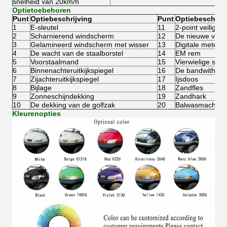
snelheid van 20km/h
Optietoebehoren
Punt
Optiebeschrijving
Punt
Optiebeschrijv
1
E-sleutel
11
2-point veilighe
2
Scharnierend windscherm
12
De nieuwe vulli
3
Gelamineerd windscherm met wisser
13
Digitale meter
4
De wacht van de staalborstel
14
EM rem
5
Voorstaalmand
15
Vierwielige schi
6
Binnenachteruitkijkspiegel
16
De bandwith10in
7
Zijachteruitkijkspiegel
17
Ijsdoos
8
Bijlage
18
Zandfles
9
Zonneschijndekking
19
Zandhark
10
De dekking van de golfzak
20
Balwasmachine
Kleurenopties