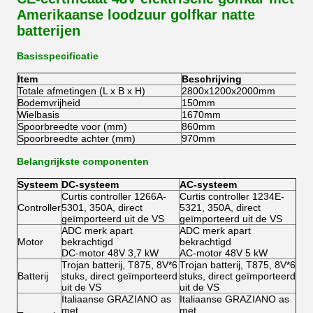
Amerikaanse loodzuur golfkar natte
batterijen
Basisspecificatie
Item
Beschrijving
Totale afmetingen (L x B x H)
2800x1200x2000mm
Bodemvrijheid
150mm
Wielbasis
1670mm
Spoorbreedte voor (mm)
860mm
Spoorbreedte achter (mm)
970mm
Belangrijkste componenten
Systeem
DC-systeem
AC-systeem
Curtis controller 1266A-
Curtis controller 1234E-
Controller
5301, 350A, direct
5321, 350A, direct
geïmporteerd uit de VS
geïmporteerd uit de VS
ADC merk apart
ADC merk apart
Motor
bekrachtigd
bekrachtigd
DC-motor 48V 3,7 kW
AC-motor 48V 5 kW
Trojan batterij, T875, 8V*6
Trojan batterij, T875, 8V*6
Batterij
stuks, direct geïmporteerd
stuks, direct geïmporteerd
uit de VS
uit de VS
Italiaanse GRAZIANO as
Italiaanse GRAZIANO as
met
met