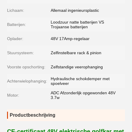
Lichaam:
Allemaal ingenieursplastic
Loodzuur natte batterijen VS
Batterijen:
Trojaanse batterijen
Oplader:
48V 17Amp-regelaar
Stuursysteem:
Zelfinstelbare rack & pinion
Voorste opschorting:
Zelfstandige veerophanging
Hydraulische schokdemper met
Achterwielophanging:
spoelveer
ADC Afzonderlijk opgewonden 48V
Motor:
3.7w
Productbeschrijving
CE-certificaat 48V elektrische golfkar met