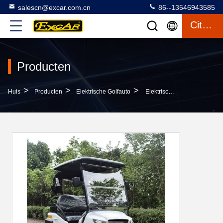
salescn@excar.com.cn
86--13546943585
Citaat
Producten
>
>
>
Huis
Producten
Elektrische Golfauto
Elektrische Golfauto Met Het Lood Van De V.S. - Zure Natte Batterijen