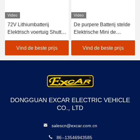
Video
Video
72V Lithiumbatterij
De purpere Batterij stelde
Elektrisch voertuig Shuttle
Elektrische Mini de
Bus 18 Passagiers Open
Clubauto 4 van de
bussen voor sightseeing
Golfauto 48V Seater in
Vind de beste prijs
Vind de beste prijs
werking
DONGGUAN EXCAR ELECTRIC VEHICLE
CO., LTD
salescn@excar.com.cn
86--13546943585