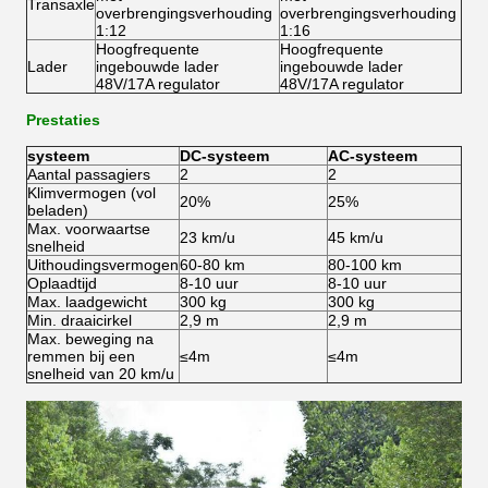
Transaxle
overbrengingsverhouding
overbrengingsverhouding
1:12
1:16
Hoogfrequente
Hoogfrequente
Lader
ingebouwde lader
ingebouwde lader
48V/17A regulator
48V/17A regulator
Prestaties
systeem
DC-systeem
AC-systeem
Aantal passagiers
2
2
Klimvermogen (vol
20%
25%
beladen)
Max. voorwaartse
23 km/u
45 km/u
snelheid
Uithoudingsvermogen
60-80 km
80-100 km
Oplaadtijd
8-10 uur
8-10 uur
Max. laadgewicht
300 kg
300 kg
Min. draaicirkel
2,9 m
2,9 m
Max. beweging na
remmen bij een
≤4m
≤4m
snelheid van 20 km/u