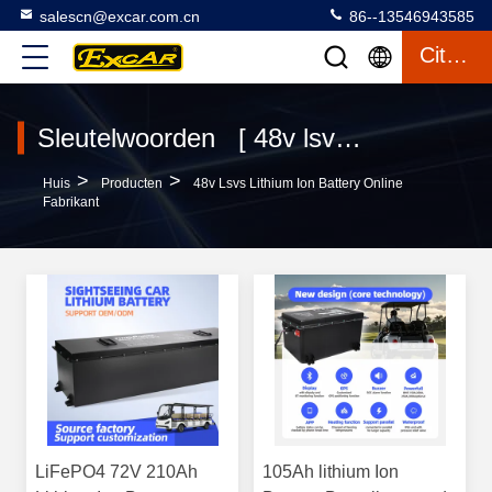
salescn@excar.com.cn
86--13546943585
Citaat
Sleutelwoorden [ 48v lsvs lithium ion battery ] Overeenkomst 3 producten
>
>
Huis
Producten
48v Lsvs Lithium Ion Battery Online
Fabrikant
LiFePO4 72V 210Ah
105Ah lithium Ion